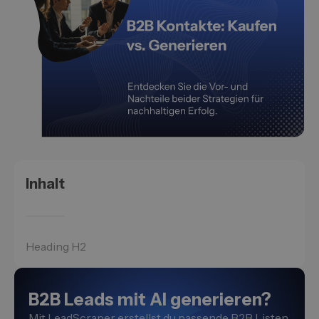
Inhalt
Heading H2
B2B Leads mit AI generieren?
Mit LeadScraper erstellst du passende B2B Listen