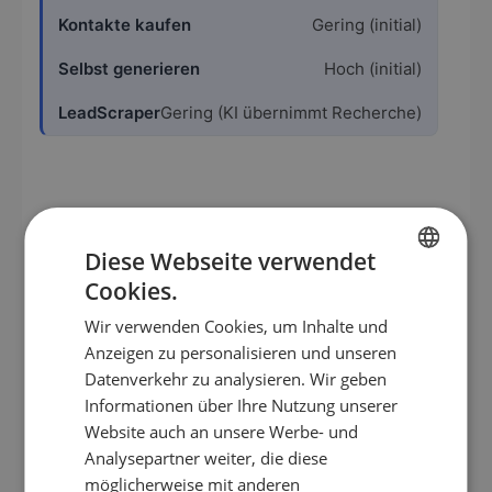
Gering (initial)
Hoch (initial)
Gering (KI übernimmt Recherche)
Best Practices für erfolgreichen B2B-
Vertrieb
Diese Webseite verwendet
Cookies.
GERMAN
Wenn du Kontakte kaufst, gelten diese Regeln für
Wir verwenden Cookies, um Inhalte und
den seriösen Umgang:
EN
Anzeigen zu personalisieren und unseren
Wähle nur Anbieter mit transparenter
ES
Datenverkehr zu analysieren. Wir geben
Datenherkunft und DSGVO-Konformität
Informationen über Ihre Nutzung unserer
FR
Führe regelmäßige Qualitätsprüfungen und
Website auch an unsere Werbe- und
IT
Stichproben der Listen durch
Analysepartner weiter, die diese
Segmentiere die Kontakte nach klaren
NL
möglicherweise mit anderen