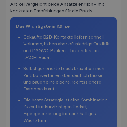
Artikel vergleicht beide Ansätze ehrlich – mit
konkreten Empfehlungen für die Praxis.
Das Wichtigste in Kürze
Gekaufte B2B-Kontakte liefern schnell
Volumen, haben aber oft niedrige Qualität
und DSGVO-Risiken – besonders im
DACH-Raum.
Selbst generierte Leads brauchen mehr
Zeit, konvertieren aber deutlich besser
und bauen eine eigene, rechtssichere
Datenbasis auf.
Die beste Strategie ist eine Kombination:
Zukauf für kurzfristigen Bedarf,
Eigengenerierung für nachhaltiges
Wachstum.