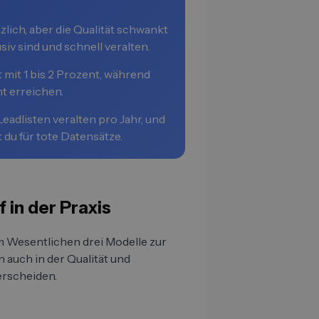
lich, aber die Qualität schwankt
siv sind und schnell veralten.
 mit 1 bis 2 Prozent, während
nt erreichen.
eadlisten veralten pro Jahr, und
 du für tote Datensätze.
 in der Praxis
im Wesentlichen drei Modelle zur
n auch in der Qualität und
erscheiden.