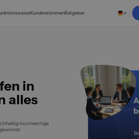
unktionsweise
Kundenstimmen
Ratgeber
fen in
 alles
achhaltig hochwertige
gewinnst.