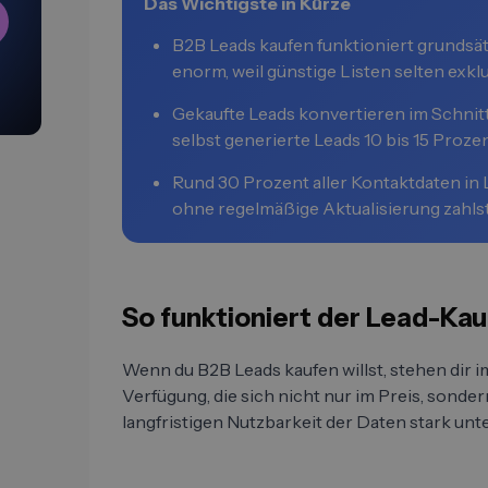
Das Wichtigste in Kürze
B2B Leads kaufen funktioniert grundsätz
enorm, weil günstige Listen selten exklu
Gekaufte Leads konvertieren im Schnitt
selbst generierte Leads 10 bis 15 Proze
Rund 30 Prozent aller Kontaktdaten in L
ohne regelmäßige Aktualisierung zahlst
So funktioniert der Lead-Kauf
Wenn du B2B Leads kaufen willst, stehen dir 
Verfügung, die sich nicht nur im Preis, sonder
langfristigen Nutzbarkeit der Daten stark unt