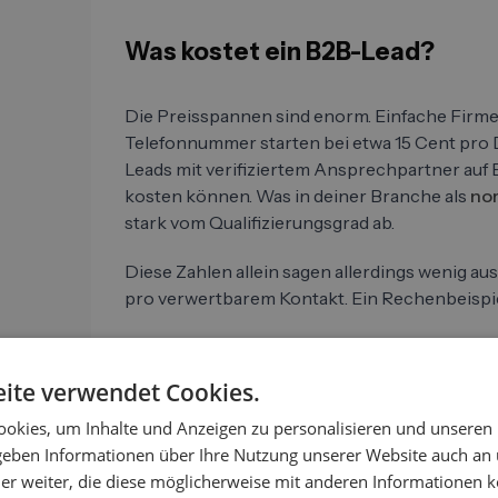
Was kostet ein B2B-Lead?
Die Preisspannen sind enorm. Einfache Firm
Telefonnummer starten bei etwa 15 Cent pro D
Leads mit verifiziertem Ansprechpartner auf 
kosten können. Was in deiner Branche als
nor
stark vom Qualifizierungsgrad ab.
Diese Zahlen allein sagen allerdings wenig aus
pro verwertbarem Kontakt. Ein Rechenbeispie
Du kaufst 500 Leads für je 2 Euro, also 1.000 E
Conversion Rate von 1 bis 2 Prozent erreichst 
ite verwendet Cookies.
wirklich zu einem Gespräch führen. Der effek
liegt damit bei 100 bis 200 Euro. Das ist eine
okies, um Inhalte und Anzeigen zu personalisieren und unseren
auf dem Angebot.
 geben Informationen über Ihre Nutzung unserer Website auch an
er weiter, die diese möglicherweise mit anderen Informationen k