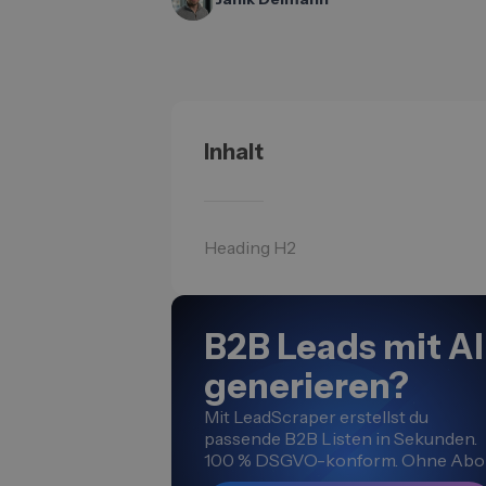
Inhalt
Heading H2
B2B Leads mit AI
generieren?
Mit LeadScraper erstellst du
passende B2B Listen in Sekunden.
100 % DSGVO-konform. Ohne Abo