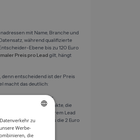
enadressen mit Name, Branche und
atensatz, während qualifizierte
Entscheider-Ebene bis zu 120 Euro
maler Preis pro Lead
gilt, hängt
, denn entscheidend ist der Preis
l macht das deutlich:
uro insgesamt. Bei einer
du daraus 5 bis 10 Kontakte, die
tive Preis pro verwertbarem Lead
 ganz andere Rechnung als die 2 Euro
 Datenverkehr zu
GERMAN
 unsere Werbe-
EN
ombinieren, die