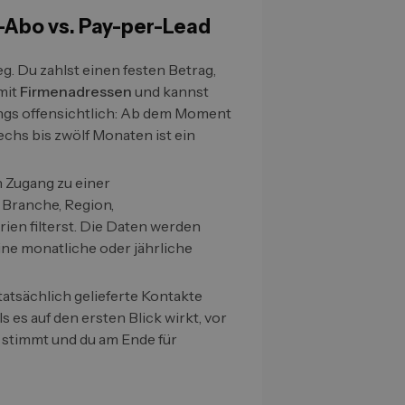
-Abo vs. Pay-per-Lead
g. Du zahlst einen festen Betrag,
mit
Firmenadressen
und kannst
rdings offensichtlich: Ab dem Moment
echs bis zwölf Monaten ist ein
 Zugang zu einer
 Branche, Region,
en filterst. Die Daten werden
eine monatliche oder jährliche
tatsächlich gelieferte Kontakte
 als es auf den ersten Blick wirkt, vor
t stimmt und du am Ende für