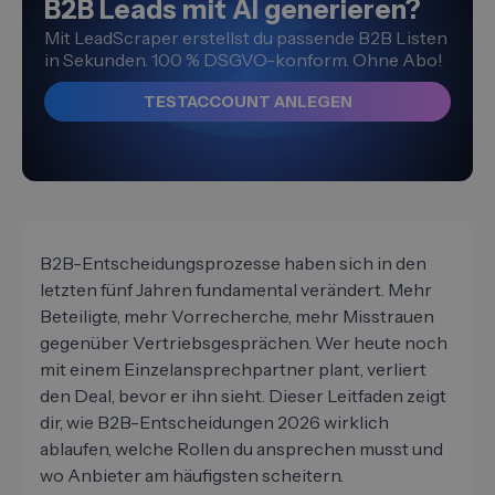
B2B Leads mit AI generieren?
Mit LeadScraper erstellst du passende B2B Listen
in Sekunden. 100 % DSGVO-konform. Ohne Abo!
TESTACCOUNT ANLEGEN
B2B-Entscheidungsprozesse haben sich in den
letzten fünf Jahren fundamental verändert. Mehr
Beteiligte, mehr Vorrecherche, mehr Misstrauen
gegenüber Vertriebsgesprächen. Wer heute noch
mit einem Einzelansprechpartner plant, verliert
den Deal, bevor er ihn sieht. Dieser Leitfaden zeigt
dir, wie B2B-Entscheidungen 2026 wirklich
ablaufen, welche Rollen du ansprechen musst und
wo Anbieter am häufigsten scheitern.