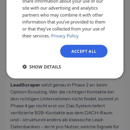
share information about your use of our
Fallbeispielen und Argumenten ausstattest,
ES
site with our advertising and analytics
scheitert beim internen Selling.
partners who may combine it with other
Gegenmaßnahme: Mindestens ein Champion-
FR
information that you’ve provided to them
Pack pro Deal – ROI-Case, Vergleichs-Blatt,
IT
or that they’ve collected from your use of
Referenz-Kontakt.
their services.
Privacy Policy
NL
PL
ACCEPT ALL
LeadScraper im
Entscheidungsprozess – die Pre-
SHOW DETAILS
Sales-Basis
LeadScraper
setzt genau in Phase 2 an: beim
Option-Scouting. Wer die richtigen Kontakte bei
den richtigen Unternehmen nicht findet, kommt in
Phase 4 gar nicht erst vor. Das System liefert
verifizierte B2B-Kontakte aus dem DACH-Raum
und – strukturell anders als klassische Lead-
Datenbanken – lernt pro Nutzer, welche Signale für