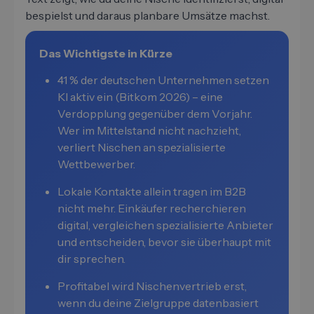
bespielst und daraus planbare Umsätze machst.
Das Wichtigste in Kürze
41 % der deutschen Unternehmen setzen
KI aktiv ein (Bitkom 2026) – eine
Verdopplung gegenüber dem Vorjahr.
Wer im Mittelstand nicht nachzieht,
verliert Nischen an spezialisierte
Wettbewerber.
Lokale Kontakte allein tragen im B2B
nicht mehr. Einkäufer recherchieren
digital, vergleichen spezialisierte Anbieter
und entscheiden, bevor sie überhaupt mit
dir sprechen.
Profitabel wird Nischenvertrieb erst,
wenn du deine Zielgruppe datenbasiert