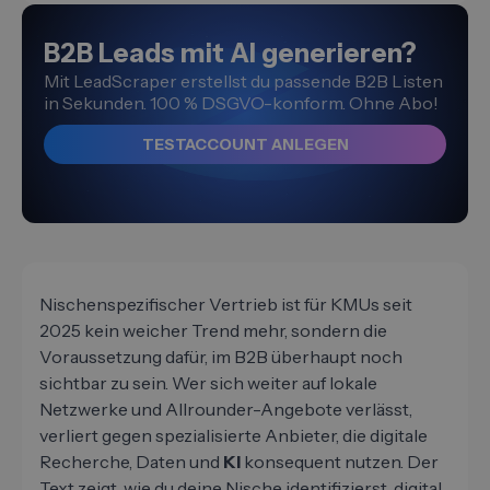
B2B Leads mit AI generieren?
Mit LeadScraper erstellst du passende B2B Listen
in Sekunden. 100 % DSGVO-konform. Ohne Abo!
TESTACCOUNT ANLEGEN
Nischenspezifischer Vertrieb ist für KMUs seit
2025 kein weicher Trend mehr, sondern die
Voraussetzung dafür, im B2B überhaupt noch
sichtbar zu sein. Wer sich weiter auf lokale
Netzwerke und Allrounder-Angebote verlässt,
verliert gegen spezialisierte Anbieter, die digitale
Recherche, Daten und
KI
konsequent nutzen. Der
Text zeigt, wie du deine Nische identifizierst, digital