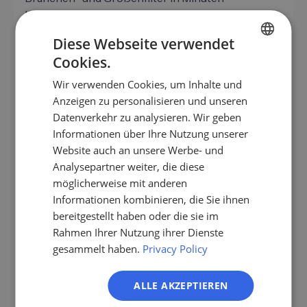
bereitzustellen – statt manuell Adressen
zusammenzutragen. Genau diese Kombination aus
Diese Webseite verwendet
klarer Nische und datenbasierter Recherche ist
Cookies.
der Unterschied zwischen planbarem Vertrieb und
GERMAN
Zufall.
Wir verwenden Cookies, um Inhalte und
EN
Anzeigen zu personalisieren und unseren
ES
Datenverkehr zu analysieren. Wir geben
Informationen über Ihre Nutzung unserer
FR
Customer Journey in der Nische: Drei
Website auch an unsere Werbe- und
Ebenen, die zusammenspielen
IT
Analysepartner weiter, die diese
NL
möglicherweise mit anderen
Nischenvertrieb scheitert selten an fehlenden
Informationen kombinieren, die Sie ihnen
PL
Kontakten, sondern daran, dass die Ebenen
bereitgestellt haben oder die sie im
Marketing, Vertrieb und Kundenbetreuung nicht
Rahmen Ihrer Nutzung ihrer Dienste
synchron laufen. Wer in der Nische sichtbar
gesammelt haben.
Privacy Policy
werden will, muss entlang der gesamten Journey
konsistent liefern:
ALLE AKZEPTIEREN
Sichtbarkeit: Fachinhalte, die für deine Nische