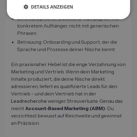
eindeutig relevant sind – Whitepaper,
DETAILS ANZEIGEN
Branchenstudien, Case Studies
Direktansprache: Outbound-Kampagnen mit
konkretem Aufhänger, nicht mit generischen
Phrasen
Betreuung: Onboarding und Support, der die
Sprache und Prozesse deiner Nische kennt
Ein praxisnaher Hebel ist die enge Verzahnung von
Marketing und Vertrieb. Wenn dein Marketing
Inhalte produziert, die deine Nische direkt
adressieren, liefert es qualifizierte Leads für den
Vertrieb – und dein Vertrieb hat in der
Leadrecherche
weniger Streuverluste. Genau das
meint
Account-Based Marketing (ABM)
: Du
verzichtest bewusst auf Reichweite und gewinnst
an Präzision.