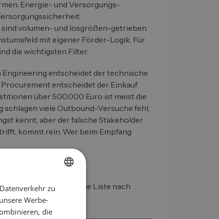
rmen. Energie- und Versorgungs-
Versorgungssicherheit.
sind volumen- und losgrößen-getrieben.
stumsfeld mit eigener Förder-Logik. Für
d die wichtigsten Filter.
m Engineering entscheidet der technische
 Procurement entscheidet der Einkauf
titionen über 500.000 Euro ist meist die
g schlagen viele Outbound-Versuche fehl,
gst kennt, aber der falsche Stakeholder
rifft, kommt rein. Wer beim Empfang
sst, lohnt es sich, deine Liste nach
 Datenverkehr zu
GERMAN
 Welten.
 unsere Werbe-
EN
ombinieren, die