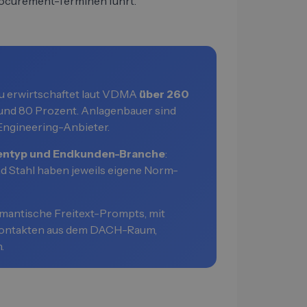
Procurement-Terminen führt.
u erwirtschaftet laut VDMA
über 260
und 80 Prozent. Anlagenbauer sind
ngineering-Anbieter.
entyp und Endkunden-Branche
:
d Stahl haben jeweils eigene Norm-
mantische Freitext-Prompts, mit
-Kontakten aus dem DACH-Raum,
.