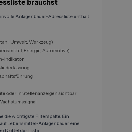
essliste brauchst
innvolle Anlagenbauer-Adressliste enthält
Stahl, Umwelt, Werkzeug)
nsmittel, Energie, Automotive)
n-Indikator
-Niederlassung
eschäftsführung
te oder in Stellenanzeigen sichtbar
 Wachstumssignal
die wichtigste Filterspalte. Ein
auf Lebensmittel-Anlagenbauer eine
i Drittel der Liste.