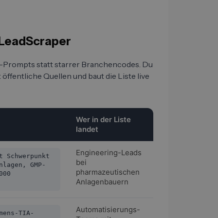
 LeadScraper
t-Prompts statt starrer Branchencodes. Du
öffentliche Quellen und baut die Liste live
Wer in der Liste
landet
Engineering-Leads
t Schwerpunkt
bei
nlagen, GMP-
pharmazeutischen
000
Anlagenbauern
Automatisierungs-
mens-TIA-