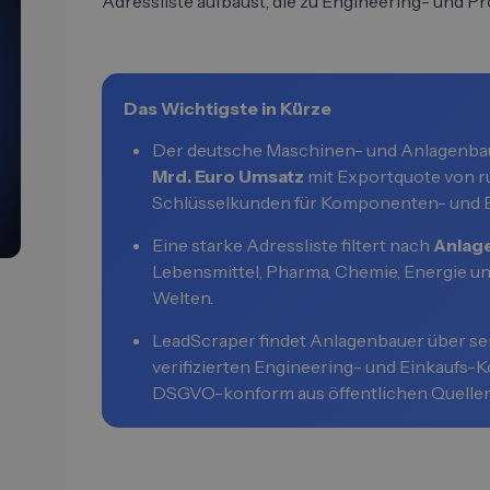
Adressliste aufbaust, die zu Engineering- und 
Das Wichtigste in Kürze
Der deutsche Maschinen- und Anlagenba
Mrd. Euro Umsatz
mit Exportquote von r
Schlüsselkunden für Komponenten- und E
Eine starke Adressliste filtert nach
Anlag
Lebensmittel, Pharma, Chemie, Energie un
Welten.
LeadScraper findet Anlagenbauer über se
verifizierten Engineering- und Einkaufs
DSGVO-konform aus öffentlichen Quellen