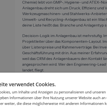
Chemie) lebt von GMP-, Hygiene- und ATEX-No
Anlagenbau dreht sich um Druck, Effizienz und 
Werkzeugmaschinen- und Stahlwerks-Anbieter 
Umwelt- und Recycling-Anlagenbau ist ein Wach
deine Liste heißt das: Branche und Anlagentyp sin
Decision-Logik im Anlagenbau ist mehrstufig. I
Projektleiter über das Komponenten-Layout. Im
über Listenpreise und Rahmenverträge. Bei Inves
Geschäftsführung mit drin. Aus meiner Erfahrun
weil das CRM des Anlagenbauers den Kontakt län
angesprochen wird. Wer den Engineering-Lead t
landet, fliegt.
ite verwendet Cookies.
Wenn dein Angebot in einen technischen Stack pa
okies, um Inhalte und Anzeigen zu personalisieren und unseren
Engineering-Stack zu filtern. Hier die typischen
 geben Informationen über Ihre Nutzung unserer Website auch an
er weiter, die diese möglicherweise mit anderen Informationen k