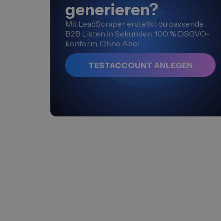
generieren?
Mit LeadScraper erstellst du passende
B2B Listen in Sekunden. 100 % DSGVO-
konform. Ohne Abo!
TESTACCOUNT ANLEGEN