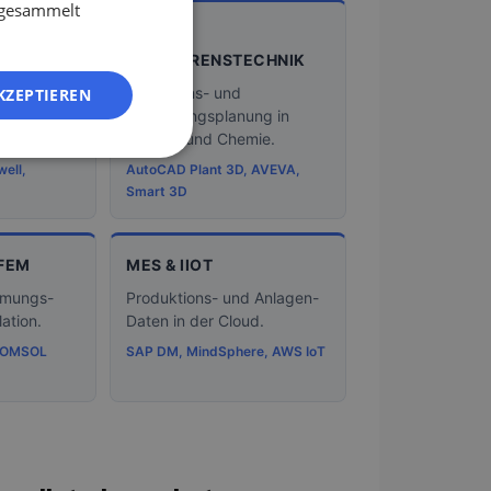
ES
e gesammelt
P&ID &
FR
RUNG
VERFAHRENSTECHNIK
IT
Verfahrens- und
KZEPTIEREN
NL
 und
Rohrleitungsplanung in
eit.
Pharma und Chemie.
PL
ell,
AutoCAD Plant 3D, AVEVA,
Smart 3D
 FEM
MES & IIOT
römungs-
Produktions- und Anlagen-
ation.
Daten in der Cloud.
COMSOL
SAP DM, MindSphere, AWS IoT