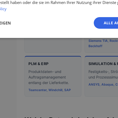
estellt haben oder die sie im Rahmen Ihrer Nutzung ihrer Dienst
CAD & KONSTRUKTION
SPS &
licy
AUTOMATISIE
Mechanische Konstruktion
und Layout-Engineering im
Steuerungs-
EIGEN
ALLE A
Anlagenbau.
Programmierung
Maschinensicherh
SolidWorks, Inventor, NX, Catia
Siemens TIA, Rockw
Beckhoff
PLM & ERP
SIMULATION &
Produktdaten- und
Festigkeits-, St
Auftragsmanagement
und Prozesssimul
entlang der Lieferkette.
ANSYS, Abaqus, 
Teamcenter, Windchill, SAP