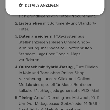
Filialnetz-Slot bestimmen
: Solo, KMU, Kette
DETAILS ANZEIGEN
oder Konzern? Inhaber-Sales unterscheidet
sich grundlegend von Kette-Procurement.
Liste ziehen
mit Sortiment- und Standort-
Filter.
Daten anreichern
: POS-System aus
Stellenanzeigen ablesen, Online-Shop-
Anbindung über Website-Footer prüfen,
Standort-Lage über Google-Maps
verifizieren.
Outreach mit Hybrid-Bezug
: „Eure Filialen
in Köln und Bonn ohne Online-Shop-
Verzahnung – unsere Click-and-Collect-
Module sind speziell für Mode-Boutiquen
kalkuliert" schlägt jede generische POS-Mail.
Timing
: Anrufe Dienstag und Mittwoch, 10-11
Uhr (vor Mittagspause-Spitze) oder 14-15 Uhr
(nach Mittag). Mails Sonntagabend.