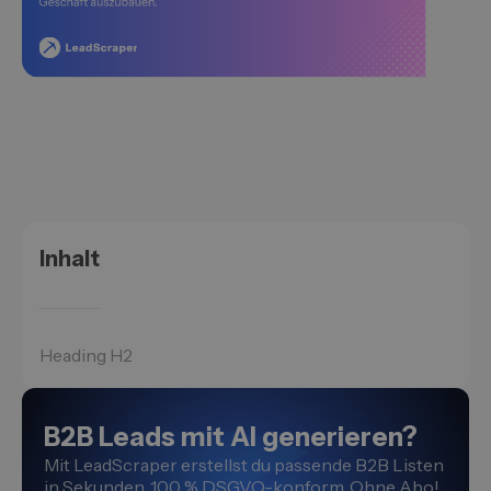
Inhalt
Heading H2
B2B Leads mit AI generieren?
Mit LeadScraper erstellst du passende B2B Listen
in Sekunden. 100 % DSGVO-konform. Ohne Abo!