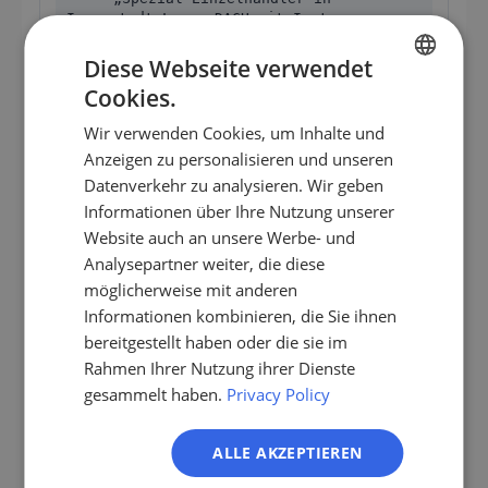
Innenstadt-Lagen DACH mit Instagram-
Profil unter 1500 Followern und
mindestens einem Mitarbeiter."
Diese Webseite verwendet
Cookies.
GERMAN
Spezial-Einzelhändler mit Marketing-Lücke
Wir verwenden Cookies, um Inhalte und
EN
Anzeigen zu personalisieren und unseren
ES
Datenverkehr zu analysieren. Wir geben
Der Vorteil zeigt sich besonders bei Spezialisten.
Informationen über Ihre Nutzung unserer
FR
Konzept-Stores mit Click-and-Collect, Schmuck-
Website auch an unsere Werbe- und
Boutiquen mit hochpreisiger Auswahl oder Buch-
IT
Analysepartner weiter, die diese
Spezial-Händler lassen sich über Branchencodes
NL
möglicherweise mit anderen
nicht abbilden – ein Freitext-Prompt findet sie.
Informationen kombinieren, die Sie ihnen
PL
bereitgestellt haben oder die sie im
Rahmen Ihrer Nutzung ihrer Dienste
Praxis-Workflow: Vom Listen-Export
gesammelt haben.
Privacy Policy
zum Termin
ALLE AKZEPTIEREN
Der Workflow läuft in fünf Schritten.