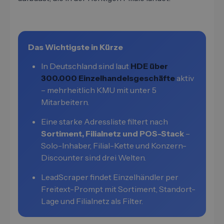
Das Wichtigste in Kürze
In Deutschland sind laut
HDE über
300.000 Einzelhandelsgeschäfte
aktiv
– mehrheitlich KMU mit unter 5
Mitarbeitern.
Eine starke Adressliste filtert nach
Sortiment, Filialnetz und POS-Stack
–
Solo-Inhaber, Filial-Kette und Konzern-
Discounter sind drei Welten.
LeadScraper findet Einzelhändler per
Freitext-Prompt mit Sortiment, Standort-
Lage und Filialnetz als Filter.