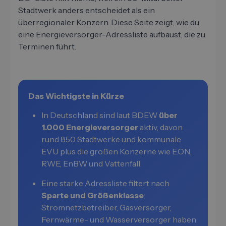
Stadtwerk anders entscheidet als ein
überregionaler Konzern. Diese Seite zeigt, wie du
eine Energieversorger-Adressliste aufbaust, die zu
Terminen führt.
Das Wichtigste in Kürze
In Deutschland sind laut BDEW
über
1.000 Energieversorger
aktiv, davon
rund 850 Stadtwerke und kommunale
EVU plus die großen Konzerne wie E.ON,
RWE, EnBW und Vattenfall.
Eine starke Adressliste filtert nach
Sparte und Größenklasse
:
Stromnetzbetreiber, Gasversorger,
Fernwärme- und Wasserversorger haben