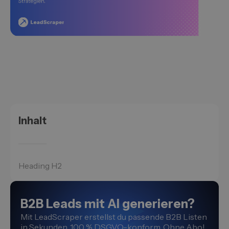
Inhalt
Heading H2
B2B Leads mit AI generieren?
Mit LeadScraper erstellst du passende B2B Listen
in Sekunden. 100 % DSGVO-konform. Ohne Abo!