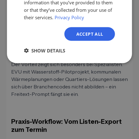
information that you’ve provided to them
IT
or that they’ve collected from your use of
„Fernwärme-Versorger mit
their services.
Privacy Policy
NL
Investitions-Programmen oder
Stellenanzeigen für Netzplaner."
PL
ACCEPT ALL
Technik-Leitung und Netzplanung
SHOW DETAILS
Der Vorteil zeigt sich besonders bei Spezialisten.
EVU mit Wasserstoff-Pilotprojekt, kommunalen
Wärmeplanungen oder Quartiers-Lösungen lassen
sich über Branchencodes nicht abbilden – ein
Freitext-Prompt fängt sie ein.
Praxis-Workflow: Vom Listen-Export
zum Termin