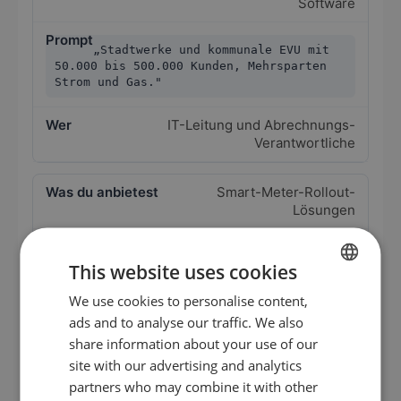
Software
„Stadtwerke und kommunale EVU mit
50.000 bis 500.000 Kunden, Mehrsparten
Strom und Gas."
IT-Leitung und Abrechnungs-
Verantwortliche
Smart-Meter-Rollout-
Lösungen
„Stromnetzbetreiber DACH mit Smart-
This website uses cookies
Meter-Rollout-Verpflichtung und aktiver
IT-Modernisierung."
We use cookies to personalise content,
GERMAN
ads and to analyse our traffic. We also
EN
Messstellen- und Netz-Verantwortliche
share information about your use of our
ES
site with our advertising and analytics
Engineering und GIS für
partners who may combine it with other
FR
Fernwärme