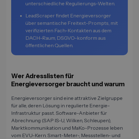
unterschiedliche Regulierungs-Welten.
LeadScraper findet Energieversorger
über semantische Freitext-Prompts, mit
verifizierten Fach-Kontakten aus dem
DACH-Raum, DSGVO-konform aus
öffentlichen Quellen.
Wer Adresslisten für
Energieversorger braucht und warum
Energieversorger sind eine attraktive Zielgruppe
für alle, deren Lösung in regulierte Energie-
Infrastruktur passt. Software-Anbieter für
Abrechnung (SAP IS-U, Wilken, Schleupen),
Marktkommunikation und MaKo-Prozesse leben
vom EVU-Kern. Smart-Meter-, Messstellen- und