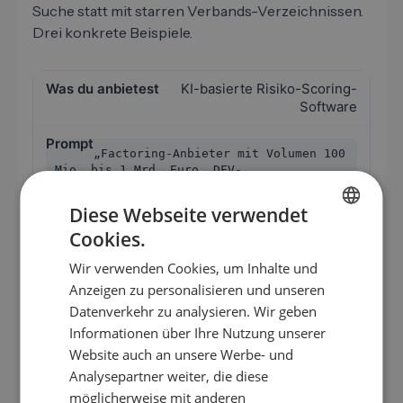
Suche statt mit starren Verbands-Verzeichnissen.
Drei konkrete Beispiele.
KI-basierte Risiko-Scoring-
Software
„Factoring-Anbieter mit Volumen 100
Mio. bis 1 Mrd. Euro, DFV-
Mitgliedschaft, Mittelstands-Fokus,
Standorte in NRW und Hessen"
Diese Webseite verwendet
Cookies.
GERMAN
Mittelgroße Factoring-Anbieter mit klarem
Marge-Hebel, Risk- oder IT-Leitung als
Wir verwenden Cookies, um Inhalte und
EN
Ansprechpartner
Anzeigen zu personalisieren und unseren
ES
Datenverkehr zu analysieren. Wir geben
Mittelstands-Lead-
Informationen über Ihre Nutzung unserer
FR
Generierungs-Plattform
Website auch an unsere Werbe- und
IT
Analysepartner weiter, die diese
NL
möglicherweise mit anderen
„Factoring-Anbieter mit Schwerpunkt