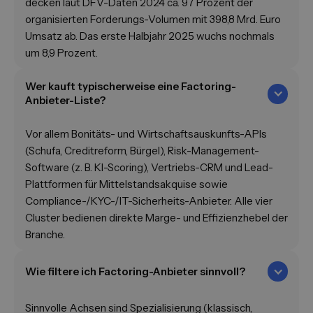
decken laut DFV-Daten 2024 ca. 97 Prozent der
organisierten Forderungs-Volumen mit 398,8 Mrd. Euro
Umsatz ab. Das erste Halbjahr 2025 wuchs nochmals
um 8,9 Prozent.
Wer kauft typischerweise eine Factoring-
Anbieter-Liste?
Vor allem Bonitäts- und Wirtschaftsauskunfts-APIs
(Schufa, Creditreform, Bürgel), Risk-Management-
Software (z. B. KI-Scoring), Vertriebs-CRM und Lead-
Plattformen für Mittelstandsakquise sowie
Compliance-/KYC-/IT-Sicherheits-Anbieter. Alle vier
Cluster bedienen direkte Marge- und Effizienzhebel der
Branche.
Wie filtere ich Factoring-Anbieter sinnvoll?
Sinnvolle Achsen sind Spezialisierung (klassisch,