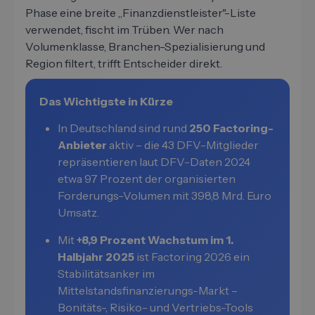
Phase eine breite „Finanzdienstleister"-Liste
verwendet, fischt im Trüben. Wer nach
Volumenklasse, Branchen-Spezialisierung und
Region filtert, trifft Entscheider direkt.
Das Wichtigste in Kürze
In Deutschland sind rund
250 Factoring-
Anbieter
aktiv – die 43 DFV-Mitglieder
repräsentieren laut DFV-Daten 2024
etwa 97 Prozent der organisierten
Forderungs-Volumen mit 398,8 Mrd. Euro
Umsatz.
Mit
+8,9 Prozent Wachstum im 1.
Halbjahr 2025
ist Factoring 2026 ein
Stabilitätsanker im
Mittelstandsfinanzierungs-Markt –
Bonitäts-, Risiko- und Vertriebs-Tools