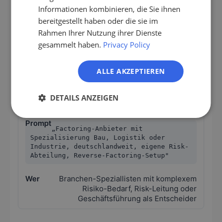
KMU bis 10 Mio. Umsatz, deutschlandweit,
Informationen kombinieren, die Sie ihnen
PL
eigene Sales-Mannschaft, klassisches
bereitgestellt haben oder die sie im
Full-Service-Factoring"
Rahmen Ihrer Nutzung ihrer Dienste
gesammelt haben.
Privacy Policy
KMU-fokussierte Factoring-Anbieter mit
aktivem Vertrieb, Vertriebsleitung als
Entscheider
ALLE AKZEPTIEREN
Branchen-spezifische Risiko-
DETAILS ANZEIGEN
Auskunft
„Factoring-Anbieter mit
Spezialisierung Bau, Logistik oder
Industrie, deutschlandweit, eigene Risk-
Abteilung, Reverse-Factoring-Setup"
Branchen-Speziallisten mit komplexem
Risiko-Bedarf, Risk-Leitung oder
Geschäftsführung als Entscheider