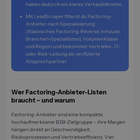
haben dadurch ein klares Verkaufsfenster.
Mit LeadScraper filterst du Factoring-
Anbieter nach Spezialisierung
(Klassisches Factoring, Reverse, Inhouse,
Branchen-Speziallisten), Volumenklasse
und Region und bekommst Vertriebs-, IT-
oder Risk-Leitung als verifizierte
Ansprechpartner.
Wer Factoring-Anbieter-Listen
braucht – und warum
Factoring-Anbieter sind eine kompakte,
hochaufmerksame B2B-Zielgruppe – ihre Margen
hängen direkt an Geschwindigkeit,
Risikoprozessen und Vertriebseffizienz. Vier