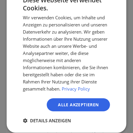
Cookies.
GERMAN
Technische Leitung, Anlagenleitung,
Wir verwenden Cookies, um Inhalte und
kaufmännische Geschäftsführung
EN
Anzeigen zu personalisieren und unseren
ES
Datenverkehr zu analysieren. Wir geben
Smart-Metering- oder Asset-
Informationen über Ihre Nutzung unserer
FR
Management-SaaS
Website auch an unsere Werbe- und
IT
Analysepartner weiter, die diese
„Stadtwerke und kommunale
NL
möglicherweise mit anderen
Wasserversorger ab 50.000 versorgten
Einwohnern, die Smart-Metering- oder
Informationen kombinieren, die Sie ihnen
PL
Zählerfernablese-Projekte starten."
bereitgestellt haben oder die sie im
Rahmen Ihrer Nutzung ihrer Dienste
IT-Leitung, kaufmännische Leitung,
gesammelt haben.
Privacy Policy
Werkleitung
ALLE AKZEPTIEREN
KRITIS-IT-Security und OT-
Pen-Tests
DETAILS ANZEIGEN
„Wasserversorger ab 500.000