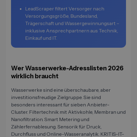
LeadScraper filtert Versorger nach
Versorgungsgröße, Bundesland,
Trägerschaft und Wassergewinnungsart –
inklusive Ansprechpartnern aus Technik,
Einkauf und IT.
Wer Wasserwerke-Adresslisten 2026
wirklich braucht
Wasserwerke sind eine überschaubare, aber
investitionsfreudige Zielgruppe. Sie sind
besonders interessant für sieben Anbieter-
Cluster. Filtertechnik mit Aktivkohle, Membran und
Nanofiltration. Smart Metering und
Zählerfernablesung. Sensorik für Druck,
Durchfluss und Online-Wasseranalytik. KRITIS-IT-