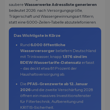
saubere
Wasserwerke Adressliste generieren
bedeutet 2026: nach Versorgungsgröße,
Trägerschaft und Wassergewinnungsart filtern,
statt eine 6.000-Zeilen-Tabelle abzutelefonieren.
Das Wichtigste in Kürze
Rund
6.000 öffentliche
Wasserversorger
beliefern Deutschland
mit Trinkwasser, knapp
1.976 sind im
BDEW-Wassertarife-Datensatz
erfasst
– das deckt etwa 81 Prozent der
Haushaltsversorgung ab.
Die
PFAS-Grenzwerte ab 12. Januar
2026
und die zweite Verschärfung 2028
öffnen ein massives Investitionsfenster
für Filtertechnik, Aufbereitung und
KRITIS-Sicherheit.