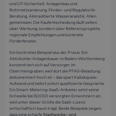
und OT-Sicherheit. Anlagenbau und
Rohrnetzsanierung. Förder- und Regulatorik-
Beratung. Akkreditierte Wasseranalytik. Allen
gemeinsam: Die Kaufentscheidung läuft selten
über Werbung, sondern über Referenzprojekte,
regionale Empfehlungen und konkrete
Förderfenster.
Ein konkretes Beispiel aus der Praxis. Ein
Aktivkohle-Anlagenbauer in Baden-Württemberg
konzentriert sich auf Versorger im
Oberrheingraben, weil dort die PFAS-Belastung
dokumentiert hoch ist – das spart Kaltakquise-
Aufwand und liefert sofort qualifizierte Gespräche.
Ein Smart-Metering-SaaS-Anbieter setzt seine
Schwelle bei 50.000 versorgten Einwohnern an,
weil unter dieser Größe die SaaS-Lizenz
wirtschaftlich kaum trägt. Beide Beispiele zeigen,
dass eine scharfe
Stadtwerke- und