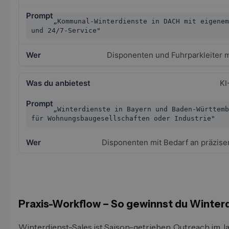
„Kommunal-Winterdienste in DACH mit eigenem
und 24/7-Service"
Disponenten und Fuhrparkleiter 
KI
„Winterdienste in Bayern und Baden-Württemb
für Wohnungsbaugesellschaften oder Industrie"
Disponenten mit Bedarf an präzise
Praxis-Workflow – So gewinnst du Winter
Winterdienst-Sales ist Saison-getrieben. Outreach im J