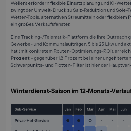
Wellen) erfordern flexible Einsatzplanung und KI-Wette
zwingt der Umwelt-Druck zu Salz-Reduktion und Sole-T
Wetter-Tools, alternativen Streumitteln oder flexiblem
ein großes Verkaufsfenster.
Eine Tracking-/Telematik-Plattform, die ihre Outreach g
Gewerbe- und Kommunalaufträgen, 5 bis 25 Lkw und akti
hat (mit konkretem Routen-Optimierungs-ROI), erreich
Prozent
– gegenüber 1,8 Prozent bei einer ungefilterten 
Schwerpunkts- und Flotten-Filter ist hier der Hauptver
Winterdienst-Saison im 12-Monats-Verlau
Sub-Service
Jan
Feb
Mär
Apr
Mai
Jun
Privat-Hof-Service
●
●
○
·
·
·