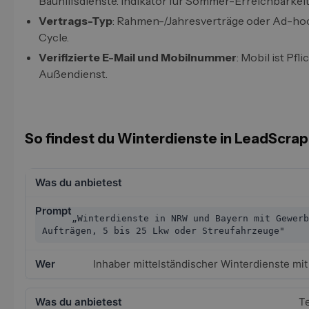
Bauhilfsdienste. Indikator für Sommer-Erreichbarkeit
Vertrags-Typ
: Rahmen-/Jahresverträge oder Ad-hoc
Cycle.
Verifizierte E-Mail und Mobilnummer
: Mobil ist Pfl
Außendienst.
So findest du Winterdienste in LeadScrap
„Winterdienste in NRW und Bayern mit Gewerb
Aufträgen, 5 bis 25 Lkw oder Streufahrzeuge"
Inhaber mittelständischer Winterdienste mi
T