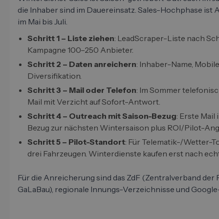
die Inhaber sind im Dauereinsatz. Sales-Hochphase ist A
im Mai bis Juli.
Schritt 1 – Liste ziehen
: LeadScraper-Liste nach Sch
Kampagne 100–250 Anbieter.
Schritt 2 – Daten anreichern
: Inhaber-Name, Mobil
Diversifikation.
Schritt 3 – Mail oder Telefon
: Im Sommer telefonisc
Mail mit Verzicht auf Sofort-Antwort.
Schritt 4 – Outreach mit Saison-Bezug
: Erste Mai
Bezug zur nächsten Wintersaison plus ROI/Pilot-Ang
Schritt 5 – Pilot-Standort
: Für Telematik-/Wetter-To
drei Fahrzeugen. Winterdienste kaufen erst nach ec
Für die Anreicherung sind das ZdF (Zentralverband der
GaLaBau), regionale Innungs-Verzeichnisse und Google