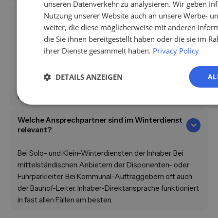
unseren Datenverkehr zu analysieren. Wir geben In
Nutzung unserer Website auch an unsere Werbe- un
Wie wirkt sich der Klimawandel auf
Winterdienste aus?
weiter, die diese möglicherweise mit anderen Info
die Sie ihnen bereitgestellt haben oder die sie im 
Bei Solo- und Klein-Winterdiensten der Inhaber. Bei
ihrer Dienste gesammelt haben.
Privacy Policy
mittelständischen Anbietern der Disponenten- oder
Fuhrparkleiter. Bei Kommunal-Auftraggebern oft auch
DETAILS ANZEIGEN
AL
der Bauhof-Leiter. Inhaber-Direktansprache funktioniert
in fast allen Fällen am besten.
Welche Ansprechpartner sind im Winterdienst
relevant?
Bei Solo- und Klein-Winterdiensten der Inhaber. Bei
mittelständischen Anbietern der Disponenten- oder
Fuhrparkleiter. Bei Kommunal-Auftraggebern oft auch
der Bauhof-Leiter. Inhaber-Direktansprache funktioniert
in fast allen Fällen am besten.