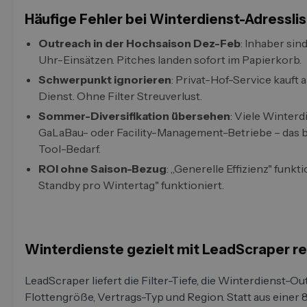
Häufige Fehler bei Winterdienst-Adressli
Outreach in der Hochsaison Dez-Feb
: Inhaber sin
Uhr-Einsätzen. Pitches landen sofort im Papierkorb.
Schwerpunkt ignorieren
: Privat-Hof-Service kauf
Dienst. Ohne Filter Streuverlust.
Sommer-Diversifikation übersehen
: Viele Winter
GaLaBau- oder Facility-Management-Betriebe – das b
Tool-Bedarf.
ROI ohne Saison-Bezug
: „Generelle Effizienz" funkt
Standby pro Wintertag" funktioniert.
Winterdienste gezielt mit LeadScraper r
LeadScraper liefert die Filter-Tiefe, die Winterdienst-O
Flottengröße, Vertrags-Typ und Region. Statt aus einer 