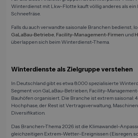
Winterdienst mit Lkw-Flotte kauft völlig anderes als ein
Schneefräse.
Falls du auch verwandte saisonale Branchen bedienst, loh
GaLaBau-Betriebe
,
Facility-Management-Firmen
und
H
überlappen sich beim Winterdienst-Thema.
Winterdienste als Zielgruppe verstehen
In Deutschland gibt es etwa 8.000 spezialisierte Winterd
Segment von GaLaBau-Betrieben, Facility-Managemen
Bauhöfen organisiert. Die Branche ist extrem saisonal: 
Hochphase, der Rest ist Vertragsverwaltung, Maschin
Diversifikation.
Das Branchen-Thema 2026 ist die Klimawandel-Anpassu
gleichzeitigen Extrem-Wetter-Ereignissen (Eisregen, sc