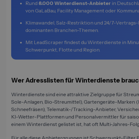
Rund
8.000 Winterdienst-Anbieter
in Deutschl
von GaLaBau, Facility Management oder Kommuna
Klimawandel, Salz-Restriktion und 24/7-Vertrags
dominanten Branchen-Themen.
Mit LeadScraper findest du Winterdienste in Minut
Schwerpunkt, Flotte und Region.
Wer Adresslisten für Winterdienste brau
Winterdienste sind eine attraktive Zielgruppe für Streum
Sole-Anlagen, Bio-Streumittel), Gartengeräte-Marken (
Schneefräsen), Telematik-/Tracking-Anbieter, Versicher
KI-Wetter-Plattformen und Personalvermittler für saiso
einem Winterdienst gelistet ist, hat oft Multi-Jahres-Fol
Für alle diese Anbietergruppen ist Schwerpunkt-Filter 