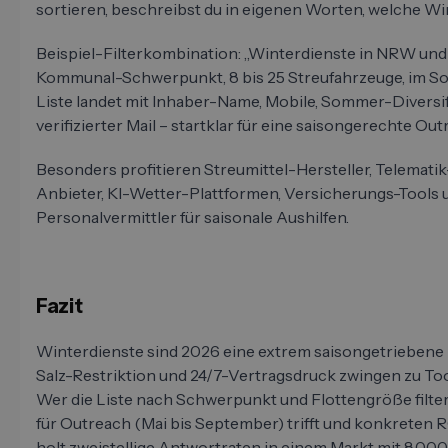
sortieren, beschreibst du in eigenen Worten, welche Win
Beispiel-Filterkombination: „Winterdienste in NRW un
Kommunal-Schwerpunkt, 8 bis 25 Streufahrzeuge, im Som
Liste landet mit Inhaber-Name, Mobile, Sommer-Diversi
verifizierter Mail – startklar für eine saisongerechte Out
Besonders profitieren Streumittel-Hersteller, Telemat
Anbieter, KI-Wetter-Plattformen, Versicherungs-Tools u
Personalvermittler für saisonale Aushilfen.
Fazit
Winterdienste sind 2026 eine extrem saisongetriebene 
Salz-Restriktion und 24/7-Vertragsdruck zwingen zu Too
Wer die Liste nach Schwerpunkt und Flottengröße filter
für Outreach (Mai bis September) trifft und konkreten R
holt zweistellige Antwortraten in einem Markt mit 8.000