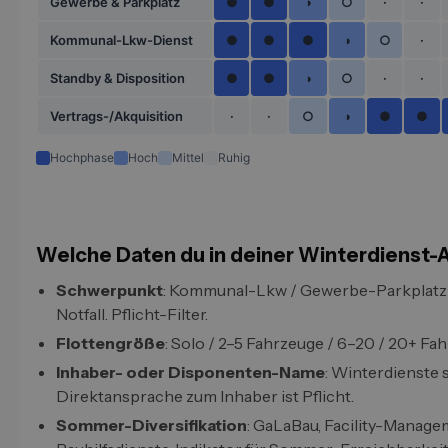
Gewerbe & Parkplatz
●
●
◑
○
·
·
Kommunal-Lkw-Dienst
●
●
●
◑
○
·
Standby & Disposition
●
●
◑
○
·
·
Vertrags-/Akquisition
·
·
○
◑
●
●
Hochphase
Hoch
Mittel
Ruhig
Welche Daten du in deiner Winterdienst-A
Schwerpunkt
: Kommunal-Lkw / Gewerbe-Parkplatz /
Notfall. Pflicht-Filter.
Flottengröße
: Solo / 2–5 Fahrzeuge / 6–20 / 20+ Fa
Inhaber- oder Disponenten-Name
: Winterdienste 
Direktansprache zum Inhaber ist Pflicht.
Sommer-Diversifikation
: GaLaBau, Facility-Manage