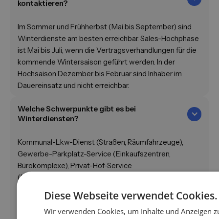
kontaktieren?
Im Sommer und Frühherbst (Mai bis September) sind
Winterdienste am besten erreichbar. Sales-Hochphase
ist Mai bis Juli, wenn die Vertragsverhandlungen für die
kommende Wintersaison geführt werden. In der
Hochsaison Dezember bis Februar sind Inhaber im
Dauereinsatz und nicht erreichbar.
Welche Schwerpunkte gibt es bei
Winterdiensten?
Kommunal-Lkw-Dienst (Straßen, Räumfahrzeuge),
Gewerbe-Parkplatz-Service (Einkaufszentren,
Bürokomplexe), Privat-Hof-Service
(Mehrfamilienhäuser, Senioren) und 24/7-Notfall-
Bereitschaft. Schwerpunkts-Filter ist Pflicht, weil Tool-
Diese Webseite verwendet Cookies.
und Material-Bedarf je Schwerpunkt komplett
Wir verwenden Cookies, um Inhalte und Anzeigen zu
unterschiedlich ist.