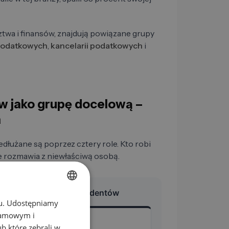
ztwa i finansów, znajdują powiązane grupy
podatkowych
,
kancelarii podatkowych
i
w jako grupę docelową –
a
dłużane są poprzez cztery role. Kto robi
ze rozmawia z niewłaściwą osobą.
 mandatach biegłych rewidentów
chu. Udostępniamy
GERMAN
klamowym i
EN
ub które zebrali w