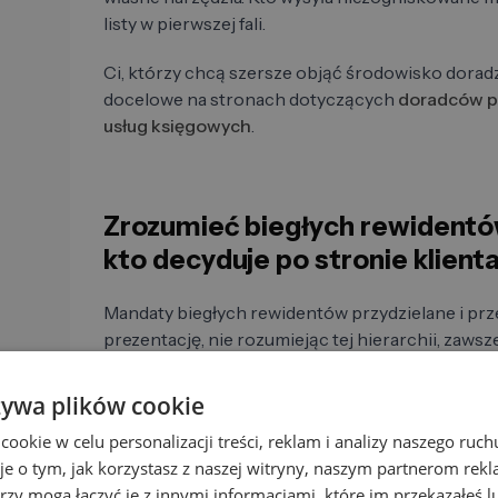
listy w pierwszej fali.
Ci, którzy chcą szersze objąć środowisko dorad
docelowe na stronach dotyczących
doradców 
usług księgowych
.
Zrozumieć biegłych rewidentó
kto decyduje po stronie klient
Mandaty biegłych rewidentów przydzielane i prze
prezentację, nie rozumiejąc tej hierarchii, zaws
żywa plików cookie
Kto po stronie klienta decyduje o
okie w celu personalizacji treści, reklam i analizy naszego ru
je o tym, jak korzystasz z naszej witryny, naszym partnerom re
Rada nadzorcza / Komisja audytu
rzy mogą łączyć je z innymi informacjami, które im przekazałeś l