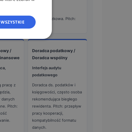
ES
FR
ypadku SA i SE rola obowiązkowa. Pitch:
 WSZYSTKIE
IT
NL
PL
sowy /
Doradca podatkowy /
finansowe
Doradca wspólny
ąca,
Interfejs audytu
podatkowego
 pracę z
Doradca ds. podatków i
ędzia,
księgowości, często osoba
y danych
rekomendująca biegłego
ne. Pitch:
rewidenta. Pitch: przepływ
kość
pracy kooperacji,
wanie.
kompatybilność formatu
danych.