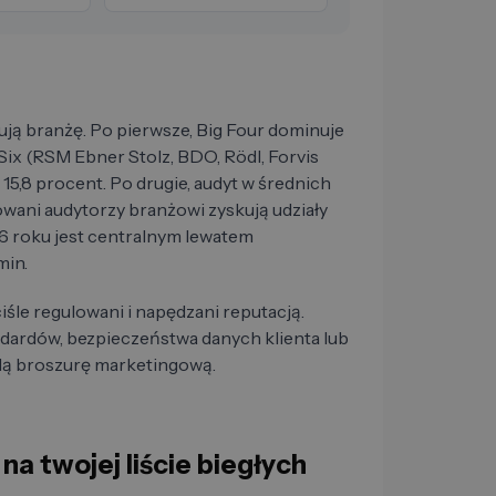
ją branżę. Po pierwsze, Big Four dominuje
 Six (RSM Ebner Stolz, BDO, Rödl, Forvis
15,8 procent. Po drugie, audyt w średnich
owani audytorzy branżowi zyskują udziały
26 roku jest centralnym lewatem
min.
iśle regulowani i napędzani reputacją.
dardów, bezpieczeństwa danych klienta lub
żdą broszurę marketingową.
na twojej liście biegłych