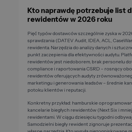
Kto naprawdę potrzebuje list
rewidentów w 2026 roku
Pięć typów dostawców szczególnie zyska w 202
sprawdzania (DATEV Audit, IDEA, ACL, CaseWare)
rewidenta. Narzędzia do analizy danych i sztuczn
punkt zaczepienia dla efektywności audytu. Platf
rewidentów jest niedoborem, brak personelu d
compliance i raportowania CSRD – rosnący obo
rewidentów oferujących audyty zrównoważonego
marketingu i generowania leadsów – średnie kan
potoku klientów i reputacji.
Konkretny przykład: hamburskie oprogramowanie
kancelarie biegłych rewidentów (Next Six i mniej
rewidentami. W ciągu dziesięciu tygodni odbywaj
Samodzielni biegły rewident zignoruje prezenta
własne narzędzia. Kto wysyła niezogniskowane mai