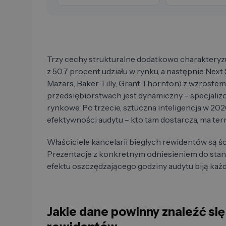
Trzy cechy strukturalne dodatkowo charakteryzu
z 50,7 procent udziału w rynku, a następnie Next
Mazars, Baker Tilly, Grant Thornton) z wzrostem 
przedsiębiorstwach jest dynamiczny – specjaliz
rynkowe. Po trzecie, sztuczna inteligencja w 20
efektywności audytu – kto tam dostarcza, ma ter
Właściciele kancelarii biegłych rewidentów są śc
Prezentacje z konkretnym odniesieniem do stan
efektu oszczędzającego godziny audytu biją ka
Jakie dane powinny znaleźć się 