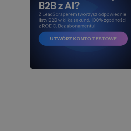
B2B z AI?
Z LeadScraperem tworzysz odpowiednie
listy B2B w kilka sekund. 100% zgodności
z RODO. Bez abonamentu!
UTWÓRZ KONTO TESTOWE