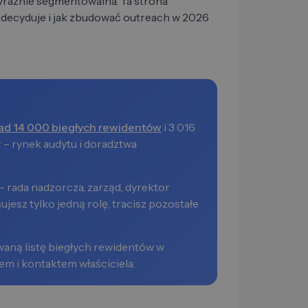
yraźnie segmentowalna. Ta strona
ę decyduje i jak zbudować outreach w 2026
ad 14 000 biegłych rewidentów
i 3 016
 – rynek audytu i doradztwa
– rada nadzorcza, zarząd, dyrektor
ujesz tylko jedną rolę, tracisz pozostałe
waną listę biegłych rewidentów w
em i kontaktem właściciela.