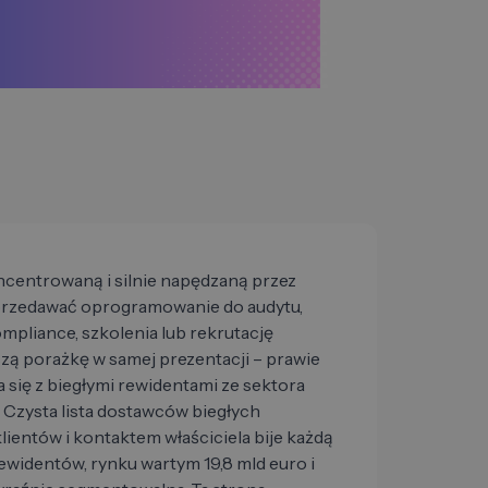
centrowaną i silnie napędzaną przez
sprzedawać oprogramowanie do audytu,
ompliance, szkolenia lub rekrutację
zą porażkę w samej prezentacji – prawie
za się z biegłymi rewidentami ze sektora
 Czysta lista dostawców biegłych
lientów i kontaktem właściciela bije każdą
rewidentów, rynku wartym 19,8 mld euro i