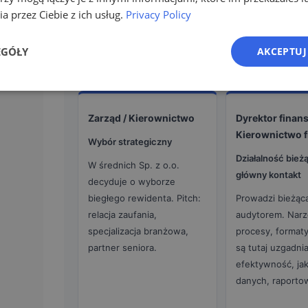
a przez Ciebie z ich usług.
Privacy Policy
SA/SE · Rekomendacja wyboru
Rekomenduje biegłego rewidenta do wyboru. W prz
EGÓŁY
AKCEPTUJ
reputacja, niezależność, doświadczenie branżowe.
Zarząd / Kierownictwo
Dyrektor finan
Kierownictwo 
Wybór strategiczny
Działalność bież
W średnich Sp. z o.o.
główny kontakt
decyduje o wyborze
biegłego rewidenta. Pitch:
Prowadzi bieżącą
relacja zaufania,
audytorem. Narz
specjalizacja branżowa,
procesy, format
partner seniora.
są tutaj uzgadnia
efektywność, ja
danych, raporto