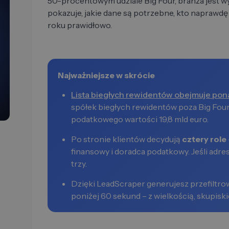
50-procentowym udziale Big Four, branża jest w
pokazuje, jakie dane są potrzebne, kto naprawd
roku prawidłowo.
Najważniejsze w skrócie
Lista biegłych rewidentów obejmuje pon
spółek biegłych rewidentów poza Big Four
podatkowego wartości 19,8 mld euro.
Po stronie klientów decydują
cztery role
finansowy i doradca podatkowy. Jeśli adres
trzy.
Dzięki LeadScraper generujesz przefiltro
poniżej 60 sekund – z wielkością, skupiski