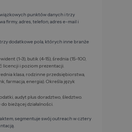
owiązkowych punktów danych i trzy
irmy, adres, telefon, adres e-mail i
trzy dodatkowe pola, których inne branże
dent (1-3), butik (4-15), średnia (15-100,
 licencji i poziom prezentacji.
ednia klasa, rodzinne przedsiębiorstwa,
k, farmacja, energia). Określa język
odatki, audyt plus doradztwo, śledztwo.
 do bieżącej działalności.
taktem, segmentuje swój outreach w cztery
ntacją.