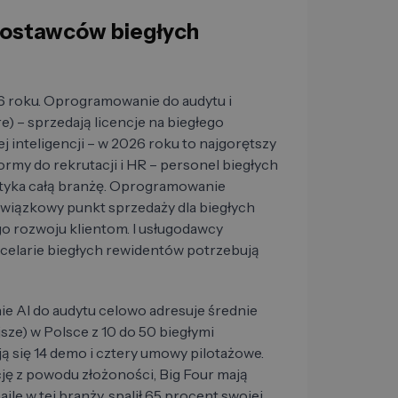
 dostawców biegłych
6 roku. Oprogramowanie do audytu i
 – sprzedają licencje na biegłego
ej inteligencji – w 2026 roku to najgorętszy
ormy do rekrutacji i HR – personel biegłych
otyka całą branżę. Oprogramowanie
wiązkowy punkt sprzedaży dla biegłych
 rozwoju klientom. I usługodawcy
celarie biegłych rewidentów potrzebują
 AI do audytu celowo adresuje średnie
sze) w Polsce z 10 do 50 biegłymi
ą się 14 demo i cztery umowy pilotażowe.
cję z powodu złożoności, Big Four mają
le w tej branży, spalił 65 procent swojej