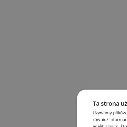
Ta strona u
Używamy plików co
również informac
analitycznym, któ