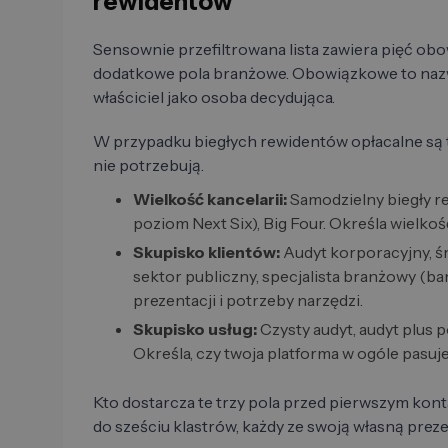
rewidentów
Sensownie przefiltrowana lista zawiera pięć ob
dodatkowe pola branżowe. Obowiązkowe to nazwa f
właściciel jako osoba decydująca.
W przypadku biegłych rewidentów opłacalne są 
nie potrzebują.
Wielkość kancelarii:
Samodzielny biegły rewi
poziom Next Six), Big Four. Określa wielkość
Skupisko klientów:
Audyt korporacyjny, śr
sektor publiczny, specjalista branżowy (ban
prezentacji i potrzeby narzędzi.
Skupisko usług:
Czysty audyt, audyt plus p
Określa, czy twoja platforma w ogóle pasuje
Kto dostarcza te trzy pola przed pierwszym kon
do sześciu klastrów, każdy ze swoją własną preze