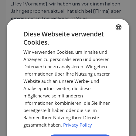
„Hey [Vorname], wir haben uns vor einem halben
Jahr gesprochen, aktuell hat sich bei [Firma] aber
einiges getan (neuer Head of Sales,
Wachstumsphase). Da macht das Thema X jetzt
Diese Webseite verwendet
vielleicht wieder Sinn. Sollen wir kurz
drüberschauen?“
Cookies.
GERMAN
Wir verwenden Cookies, um Inhalte und
EN
Anzeigen zu personalisieren und unseren
ES
Datenverkehr zu analysieren. Wir geben
Kanal-Matrix: Welcher Kanal wann?
Informationen über Ihre Nutzung unserer
FR
Der Kanal entscheidet über Aufmerksamkeit. Drei
Website auch an unsere Werbe- und
IT
Optionen sind im B2B-Outbound 2026 Standard.
Analysepartner weiter, die diese
NL
möglicherweise mit anderen
E-Mail.
Default für Cold-Outbound. Funktioniert
Informationen kombinieren, die Sie ihnen
PL
breit, ist skalierbar, gut messbar. Nachteil: hohe
bereitgestellt haben oder die sie im
Spam-Konkurrenz.
Rahmen Ihrer Nutzung ihrer Dienste
LinkedIn.
Persönlicher, höhere Open-Rate, aber
gesammelt haben.
Privacy Policy
niedrigere Skalierbarkeit. Ideal für Decision-