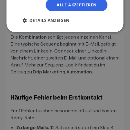
Maker mit aktivem LinkedIn-Profil.
ALLE AKZEPTIEREN
Telefon.
Im Mittelstand und Handwerk teilweise
stärker als E-Mail. Aber zeitintensiv und schwer
DETAILS ANZEIGEN
skalierbar.
Die Kombination schlägt jeden einzelnen Kanal.
Eine typische Sequenz beginnt mit E-Mail, gefolgt
von einem LinkedIn-Connect, einer LinkedIn-
Nachricht, einer zweiten E-Mail und optional einem
Anruf. Mehr zur Sequenz-Logik findest du im
Beitrag zu
Drip Marketing Automation
.
Häufige Fehler beim Erstkontakt
Fünf Fehler tauchen besonders oft auf und kosten
Reply-Rate.
Zu lange Mails.
12 Sätze sind sofort ein Skip. 4