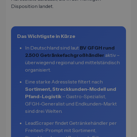
Disposition landet.
Das Wichtigste in Kürze
In Deutschland sind laut
BV GFGH rund
2.500 Getränkefachgroßhändler
aktiv –
überwiegend regional und mittelständisch
organisiert.
Eine starke Adressliste filtert nach
Sortiment, Streckkunden-Modell und
Pfand-Logistik
– Gastro-Spezialist,
GFGH-Generalist und Endkunden-Markt
sind drei Welten.
LeadScraper findet Getränkehändler per
Freitext-Prompt mit Sortiment,