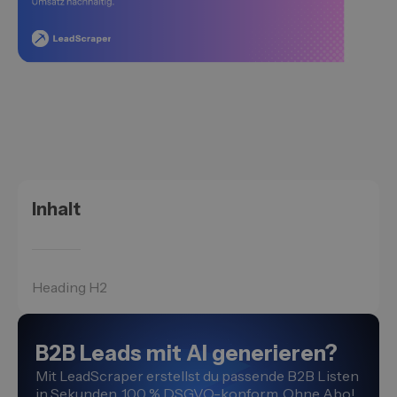
Inhalt
Heading H2
B2B Leads mit AI generieren?
Mit LeadScraper erstellst du passende B2B Listen
in Sekunden. 100 % DSGVO-konform. Ohne Abo!