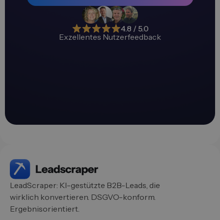
4.8 / 5.0
Exzellentes Nutzerfeedback
LeadScraper: KI-gestützte B2B-Leads, die
wirklich konvertieren. DSGVO-konform.
Ergebnisorientiert.