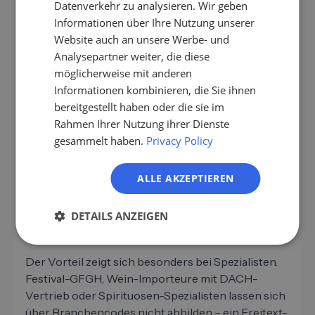
„Getränkehändler in Deutschland mit
Datenverkehr zu analysieren. Wir geben
eigenem Pfand-Sortier-Standort und
Informationen über Ihre Nutzung unserer
FR
mindestens 5 Liefer-Lkw."
Website auch an unsere Werbe- und
IT
Analysepartner weiter, die diese
GFGH mit Mehrweg-Investitions-Bedarf
NL
möglicherweise mit anderen
Informationen kombinieren, die Sie ihnen
PL
Bio- oder alkoholfreies
bereitgestellt haben oder die sie im
Sortiment
Rahmen Ihrer Nutzung ihrer Dienste
gesammelt haben.
Privacy Policy
„Spezial-Getränkehändler in DACH
mit Bio- oder Premium-Wein-Schwerpunkt
sowie Endkunden-Markt-Anbindung."
ALLE AKZEPTIEREN
Premium-/Bio-Spezialisten mit Trend-Bezug
DETAILS ANZEIGEN
Der Vorteil zeigt sich besonders bei Spezialisten.
Festival-GFGH, Wein-Importeure mit DACH-
Vertrieb oder Spirituosen-Spezialisten lassen sich
über Branchencodes nicht abbilden – ein Freitext-