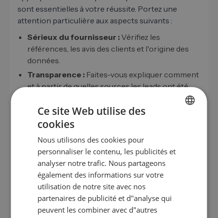
sont essentielles à votre réussite. Portez une
attention particulière aux aspects suivants :
Sérieux du fournisseur :
Vérifiez les
références, les avis des clients et l'origine des
données.
Transparence :
Faites-vous expliquer comment
et à partir de quelles sources les leads ont été
générés.
Ce site Web utilise des
Test d'achats :
Commencez par un package
cookies
plus petit pour garantir la qualité des leads. test.
GERMAN
Protection des données :
Exigez une preuve
Nous utilisons des cookies pour
EN
de conformité à toutes les exigences du RGPD.
personnaliser le contenu, les publicités et
ES
analyser notre trafic. Nous partageons
Exclusivité :
Précisez si les leads vous seront
également des informations sur votre
vendus exclusivement.
FR
utilisation de notre site avec nos
IT
partenaires de publicité et d"analyse qui
Conseil : définissez des KPI clairs pour évaluer la
la
NL
peuvent les combiner avec d"autres
qualité des leads
et -Performance.