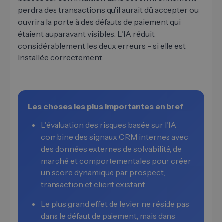
perdra des transactions qu’il aurait dû accepter ou
ouvrira la porte à des défauts de paiement qui
étaient auparavant visibles. L'IA réduit
considérablement les deux erreurs - si elle est
installée correctement.
Les choses les plus importantes en bref
L'évaluation des risques basée sur l'IA
combine des signaux CRM internes avec
des données externes de solvabilité, de
marché et comportementales pour créer
un score dynamique par prospect,
transaction et client existant.
Le plus grand effet de levier ne réside pas
dans le défaut de paiement, mais dans