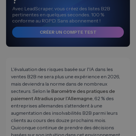
?
Avec LeadScraper, vous créez des listes B2B
pertinentes en quelques secondes. 100 %
conforme au RGPD. Sans abonnement !
CRÉER UN COMPTE TEST
L'évaluation des risques basée sur l'IA dans les
ventes B2B ne sera plus une expérience en 2026,
mais deviendra la norme dans de nombreux
secteurs. Selon le
Baromètre des pratiques de
paiement Atradius pour l'Allemagne
, 62 % des
entreprises allemandes s'attendent à une
augmentation des insolvabilités B2B parmi leurs
clients au cours des douze prochains mois.
Quiconque continue de prendre des décisions
basées sur son intuition dans cet environnement