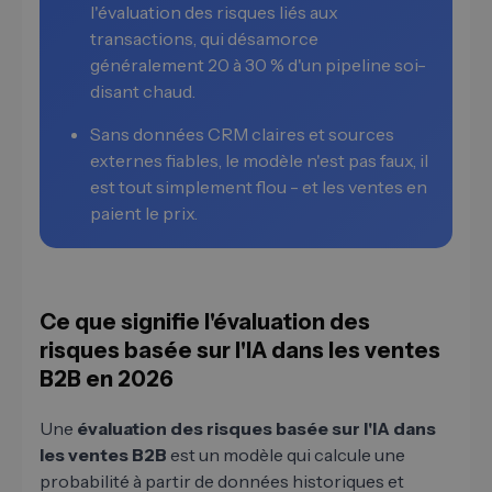
l'évaluation des risques liés aux
transactions, qui désamorce
généralement 20 à 30 % d'un pipeline soi-
disant chaud.
Sans données CRM claires et sources
externes fiables, le modèle n'est pas faux, il
est tout simplement flou - et les ventes en
paient le prix.
Ce que signifie l'évaluation des
risques basée sur l'IA dans les ventes
B2B en 2026
Une
évaluation des risques basée sur l'IA dans
les ventes B2B
est un modèle qui calcule une
probabilité à partir de données historiques et