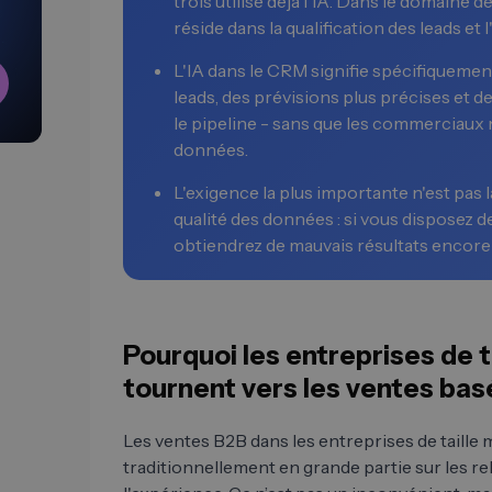
trois utilise déjà l'IA. Dans le domaine d
réside dans la qualification des leads et
L'IA dans le CRM signifie spécifiquemen
leads, des prévisions plus précises et d
le pipeline - sans que les commerciaux n
données.
L'exigence la plus importante n'est pas 
qualité des données : si vous disposez
obtiendrez de mauvais résultats encore 
Pourquoi les entreprises de 
tournent vers les ventes bas
Les ventes B2B dans les entreprises de taill
traditionnellement en grande partie sur les re