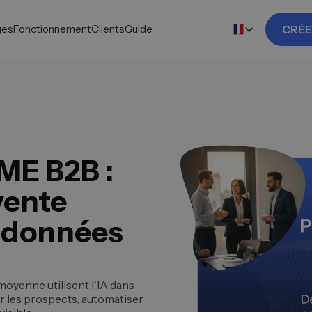
ges
Fonctionnement
Clients
Guide
CRÉE
PME B2B :
vente
s données
oyenne utilisent l'IA dans
er les prospects, automatiser