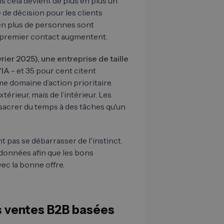
s cela devient de plus en plus un
 de décision pour les clients
 en plus de personnes sont
du premier contact augmentent.
rier 2025), une entreprise de taille
'IA
- et 35 pour cent citent
e domaine d’action prioritaire.
térieur, mais de l’intérieur. Les
acrer du temps à des tâches qu'un
t pas se débarrasser de l'instinct.
s données afin que les bons
c la bonne offre.
es ventes B2B basées