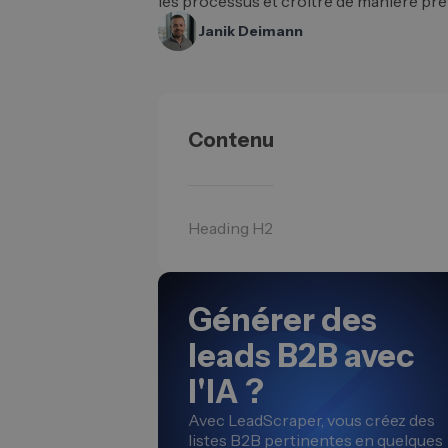
les processus et croître de manière prév
Janik Deimann
Contenu
Heading H2
Générer des
leads B2B avec
l'IA ?
Avec LeadScraper, vous créez des
listes B2B pertinentes en quelques