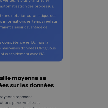
es ventes, le plus grand levier
 l'automatisation des processus.
t : une notation automatique des
es informations en temps réel sur
'aient à saisir davantage de
la compétence en IA, mais la
 de mauvaises données CRM, vous
plus rapidement avec l'IA.
taille moyenne se
ées sur les données
e moyenne reposent
lations personnelles et