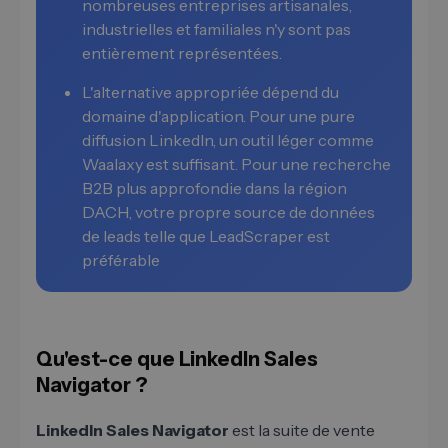
nombreuses entreprises artisanales,
industrielles et familiales n'y sont pas
entièrement représentées.
L'alternative appropriée dépend du
domaine d'application. Pour une pure
diffusion LinkedIn, un outil léger comme
Waalaxy est suffisant. Pour une recherche
B2B plus approfondie dans la région
DACH, votre propre source de données
de leads telle que LeadScraper est
préférable
Qu'est-ce que LinkedIn Sales
Navigator ?
LinkedIn Sales Navigator
est la suite de vente