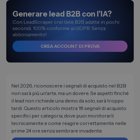
Generare lead B2B con l'IA?
Con LeadScraper crei liste B2B adatte in pochi
secondi. 100% conforme al GDPR. Senza
abbonamento!
CREA ACCOUNT DI PROVA
Nel 2026, riconoscere i segnali di acquisto nel B2B
non sarà più un'arte, ma un dovere. Se aspetti finché
il lead non richiede una demo da solo, sarà troppo
tardi. Questo articolo mostra 18 segnali di acquisto
specifici per categoria, dove puoi monitorarli
tecnicamente e come reagire correttamente nelle
prime 24 ore senza sembrare invadente.