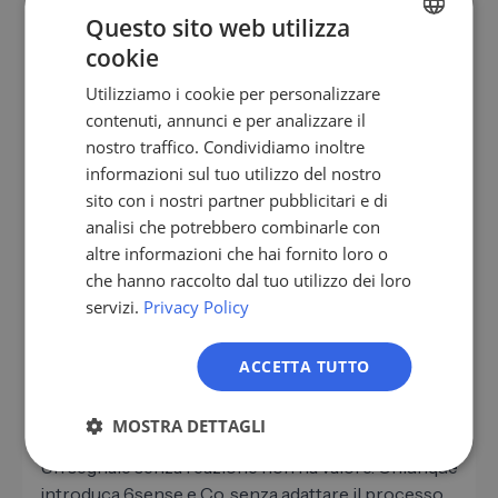
Questo sito web utilizza
Queste tre fonti creano un lead. punteggio
cookie
GERMAN
significativamente più significativo di un puro
Utilizziamo i cookie per personalizzare
punteggio di coinvolgimento basato sui clic
se
EN
contenuti, annunci e per analizzare il
desideri portare lead qualificati
nel funnel,
ES
nostro traffico. Condividiamo inoltre
dovresti idealmente combinare questo database di
informazioni sul tuo utilizzo del nostro
FR
segnali con la ricerca di dati di contatto B2B
sito con i nostri partner pubblicitari e di
verificati, come fornita da LeadScraper per gruppi
IT
analisi che potrebbero combinarle con
target su misura. In questo modo il segnale diventa
NL
altre informazioni che hai fornito loro o
un lead concreto e accessibile.
che hanno raccolto dal tuo utilizzo dei loro
PL
servizi.
Privacy Policy
In questo modo reagisci
ACCETTA TUTTO
correttamente a un acquisto. Segnale
24 ore
MOSTRA DETTAGLI
Un segnale senza reazione non ha valore. Chiunque
introduca 6sense e Co. senza adattare il processo