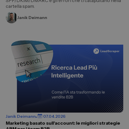
SPF/DKIM/DMARC e gli errori che ti catapultano nella
cartella spam.
Janik Deimann
Janik Deimann
07.04.2026
Marketing basato sull'account: le migliori strategie
ABM per i team B2B