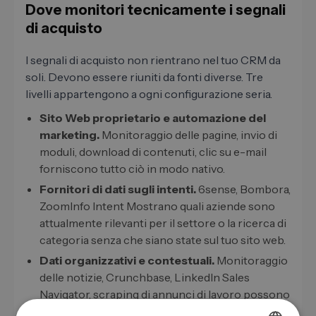
Dove monitori tecnicamente i segnali
di acquisto
I segnali di acquisto non rientrano nel tuo CRM da
soli. Devono essere riuniti da fonti diverse. Tre
livelli appartengono a ogni configurazione seria.
Sito Web proprietario e automazione del
marketing.
Monitoraggio delle pagine, invio di
moduli, download di contenuti, clic su e-mail
forniscono tutto ciò in modo nativo.
Fornitori di dati sugli intenti.
6sense, Bombora,
ZoomInfo Intent Mostrano quali aziende sono
attualmente rilevanti per il settore o la ricerca di
categoria senza che siano state sul tuo sito web.
Dati organizzativi e contestuali.
Monitoraggio
delle notizie, Crunchbase, LinkedIn Sales
Navigator, scraping di annunci di lavoro possono
essere visualizzati qui.