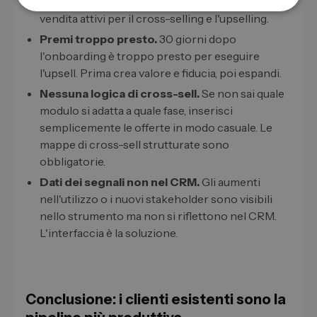
account manager hanno bisogno di obiettivi di
vendita attivi per il cross-selling e l'upselling.
Premi troppo presto.
30 giorni dopo
l'onboarding è troppo presto per eseguire
l'upsell. Prima crea valore e fiducia, poi espandi.
Nessuna logica di cross-sell.
Se non sai quale
modulo si adatta a quale fase, inserisci
semplicemente le offerte in modo casuale. Le
mappe di cross-sell strutturate sono
obbligatorie.
Dati dei segnali non nel CRM.
Gli aumenti
nell'utilizzo o i nuovi stakeholder sono visibili
nello strumento ma non si riflettono nel CRM.
L'interfaccia è la soluzione.
Conclusione: i clienti esistenti sono la