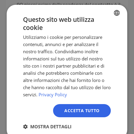
90 giorni prima della scadenza del contratto è il
momento ideale per parlare di espansione
Questo sito web utilizza
anziché solo di rinnovo.
cookie
GERMAN
Coloro che implementano correttamente questi
Utilizziamo i cookie per personalizzare
EN
cinque passaggi aumenteranno in genere il proprio
contenuti, annunci e per analizzare il
NRR da 5 a 15 punti percentuali nel corso di 12 mesi.
ES
nostro traffico. Condividiamo inoltre
informazioni sul tuo utilizzo del nostro
FR
sito con i nostri partner pubblicitari e di
IT
analisi che potrebbero combinarle con
Errori comuni nel cross-selling e
NL
altre informazioni che hai fornito loro o
nell'upselling
che hanno raccolto dal tuo utilizzo dei loro
PL
servizi.
Privacy Policy
Quattro errori sono particolarmente comuni e
costosi Espansione delle vendite.
ACCETTA TUTTO
Account manager come puro manager del
rinnovamento.
Chi si limita a prolungare i
MOSTRA DETTAGLI
contratti si lascia alle spalle l'espansione. Gli