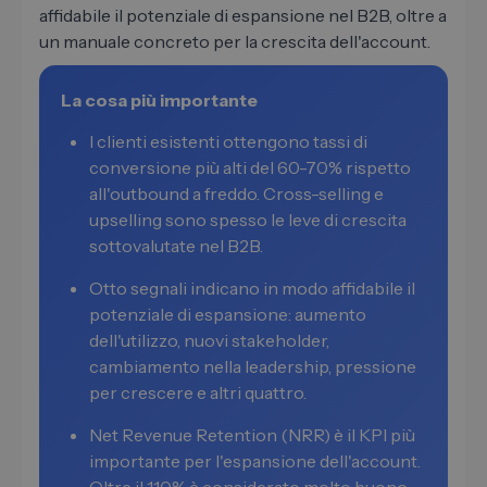
affidabile il potenziale di espansione nel B2B, oltre a
un manuale concreto per la crescita dell'account.
La cosa più importante
I clienti esistenti ottengono tassi di
conversione più alti del 60-70% rispetto
all'outbound a freddo. Cross-selling e
upselling sono spesso le leve di crescita
sottovalutate nel B2B.
Otto segnali indicano in modo affidabile il
potenziale di espansione: aumento
dell'utilizzo, nuovi stakeholder,
cambiamento nella leadership, pressione
per crescere e altri quattro.
Net Revenue Retention (NRR) è il KPI più
importante per l'espansione dell'account.