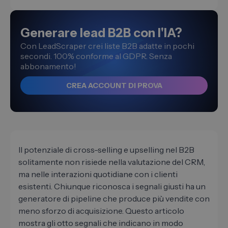
Generare lead B2B con l'IA?
Con LeadScraper crei liste B2B adatte in pochi
secondi. 100% conforme al GDPR. Senza
abbonamento!
CREA ACCOUNT DI PROVA
Il potenziale di cross-selling e upselling nel B2B
solitamente non risiede nella valutazione del CRM,
ma nelle interazioni quotidiane con i clienti
esistenti. Chiunque riconosca i segnali giusti ha un
generatore di pipeline che produce più vendite con
meno sforzo di acquisizione. Questo articolo
mostra gli otto segnali che indicano in modo