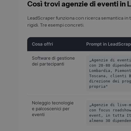
Così trovi agenzie di eventi i
LeadScraper funziona con ricerca semantica in tes
rigidi. Tre esempi concreti.
Cosa offri
Prompt in LeadScrap
Software di gestione
„Agenzie di event
dei partecipanti
con 20-80 dipende
Lombardia, Piemon
Toscana, clienti 
direzione dei pro
propria"
Noleggio tecnologie
„Agenzie di live-
e palcoscenici per
con focus roadsho
eventi
event, in tutta I
almeno 30 dipende