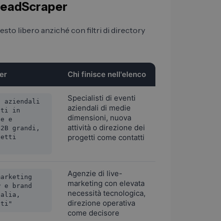
n LeadScraper
to libero anziché con filtri di directory
er
Chi finisce nell'elenco
Specialisti di eventi
i aziendali
aziendali di medie
nti in
dimensioni, nuova
te e
attività o direzione dei
B2B grandi,
progetti come contatti
getti
Agenzie di live-
marketing
marketing con elevata
w e brand
necessità tecnologica,
talia,
direzione operativa
nti"
come decisore