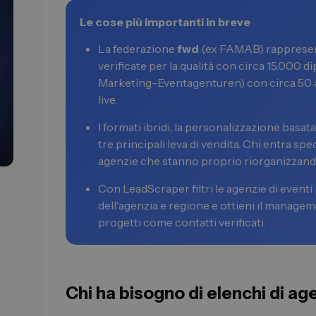
Le cose più importanti in breve
La federazione
fwd
(ex FAMAB) rappresent
verificate per la qualità con circa 15.000 d
Marketing-Eventagenturen) con circa 50 
live.
I formati ibridi, la personalizzazione basata
tre principali leva di vendita. Chi entra s
agenzie che stanno proprio riorganizzando 
Con LeadScraper filtri le agenzie di eventi
dell'agenzia e regione e ottieni il manageme
progetti come contatti verificati.
Chi ha bisogno di elenchi di ag