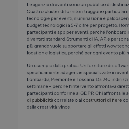
Le agenzie di eventi sono un pubblico di destina
Quattro cluster di fornitori traggono particolar
tecnologie per eventi, illuminazione e palcoscen
budget tecnologici a 5-7 cifre per progetto. I forn
partecipanti e app per eventi, perché l'onboarding
diventati standard. Strumenti di IA, AR e person
più grande vuole supportare gli effetti wow tecn
location e logistica, perché per ogni evento più m
Un esempio dalla pratica. Un fornitore di software
specificamente ad agenzie specializzate in event
Lombardia, Piemonte e Toscana. Da 240 indirizzi s
settimane – perché l'intervento affrontava diret
partecipanti conforme al GDPR. Chi affronta le ag
di pubblicità
correlate o ai
costruttori di fiere
com
dalla creatività, vince.