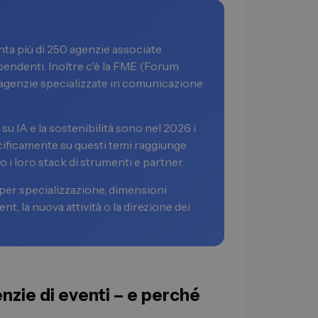
a più di 250 agenzie associate
ipendenti. Inoltre c'è la FME (Forum
agenzie specializzate in comunicazione
 su IA e la sostenibilità sono nel 2026 i
pecificamente su questi temi raggiunge
i loro stack di strumenti e partner.
 per specializzazione, dimensioni
nt, la nuova attività o la direzione dei
enzie di eventi – e perché