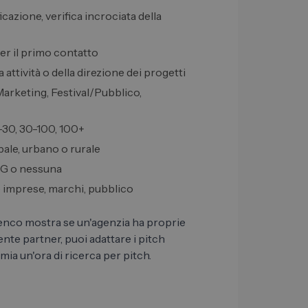
ficazione, verifica incrociata della
per il primo contatto
 attività o della direzione dei progetti
Marketing, Festival/Pubblico,
0-30, 30-100, 100+
pale, urbano o rurale
LG o nessuna
e imprese, marchi, pubblico
elenco mostra se un'agenzia ha proprie
te partner, puoi adattare i pitch
mia un'ora di ricerca per pitch.