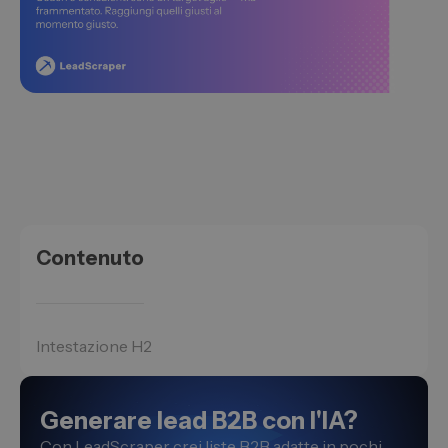
Contenuto
Intestazione H2
Generare lead B2B con l'IA?
Con LeadScraper crei liste B2B adatte in pochi