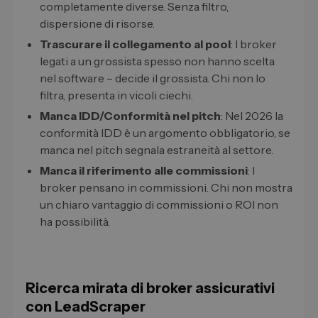
completamente diverse. Senza filtro,
dispersione di risorse.
Trascurare il collegamento al pool
: I broker
legati a un grossista spesso non hanno scelta
nel software – decide il grossista. Chi non lo
filtra, presenta in vicoli ciechi.
Manca IDD/Conformità nel pitch
: Nel 2026 la
conformità IDD è un argomento obbligatorio, se
manca nel pitch segnala estraneità al settore.
Manca il riferimento alle commissioni
: I
broker pensano in commissioni. Chi non mostra
un chiaro vantaggio di commissioni o ROI non
ha possibilità.
Ricerca mirata di broker assicurativi
con LeadScraper