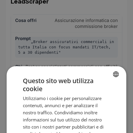
LeadScraper
Assicurazione informatica con
commissione broker
„Broker assicurativi commerciali in
tutta Italia con focus mandati IT/tech,
5 a 30 dipendenti"
Broker specializzati commerciali con affinità
informatica
Questo sito web utilizza
cookie
Software di gestione broker (MVP)
GERMAN
Utilizziamo i cookie per personalizzare
EN
„Broker assicurativi senza
contenuti, annunci e per analizzare il
ES
collegamento al pool, 2 a 15 dipendenti,
nostro traffico. Condividiamo inoltre
in Lombardia, Piemonte e Lazio"
informazioni sul tuo utilizzo del nostro
FR
sito con i nostri partner pubblicitari e di
Broker indipendenti con necessità di
IT