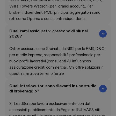
Willis Towers Watson (per i grandi account). Per i
broker indipendenti PMI, i principali aggregatori sono
reti come Optima e consulenti indipendenti.
Quali rami assicurativi crescono di più nel
2026?
Cyber assicurazione (trainata da NIS2 per le PMI), D&O
per medie imprese, responsabilità professionale per
nuovi profili lavorativi (consulenti AI, influencer),
assicurazione crediti commerciali. Chi offre soluzioni in
questi rami trova terreno fertile.
Quali interlocutori sono rilevanti in uno studio
di brokeraggio?
Sì. LeadScraper lavora esclusivamente con dati
accessibili pubblicamente da Registro RUI IVASS, siti
web degli studi, LinkedIn e directory di settore. Nessun