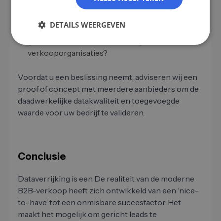
om uw specifieke verkoopproces optimaal weer
te geven?
DETAILS WEERGEVEN
Schaalbaarheid:
Is de tool ook ontworpen voor
grotere hoeveelheden data en groeiende
verkooporganisaties?
Voordat u een beslissing neemt, adviseren wij een
proof of concept met meerdere aanbieders om de
daadwerkelijke datakwaliteit en toegevoegde
waarde voor uw bedrijf te valideren.
Conclusie
Dataverrijking is een De realiteit van de moderne
B2B-verkoop heeft zich ontwikkeld van een ‘nice-
to-have’ tot een onmisbare succesfactor. Het
maakt het mogelijk om gericht leads te