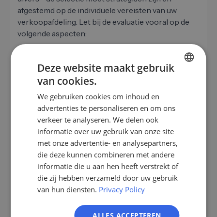
afgestemd op de individuele vereisten van uw
verkoopafdeling. Let bij de evaluatie vooral op de
volgende aspecten:
Gegevensbescherming en naleving van de
AVG:
Controleer of de tool voldoet aan de
Deze website maakt gebruik
hoogste normen op het gebied van de
van cookies.
GERMAN
bescherming van persoonsgegevens.
We gebruiken cookies om inhoud en
Gegevenskwaliteit en diepgang:
Hoe actueel,
EN
advertenties te personaliseren en om ons
volledig en gedetailleerd is de verstrekte
ES
verkeer te analyseren. We delen ook
informatie? Zijn er branchespecifieke
informatie over uw gebruik van onze site
FR
bijzonderheden?
met onze advertentie- en analysepartners,
Integratie in bestaande systemen:
Maakt de
IT
die deze kunnen combineren met andere
tool een naadloze koppeling met uw CRM of
NL
informatie die u aan hen heeft verstrekt of
andere relevante verkooptools mogelijk
die zij hebben verzameld door uw gebruik
PL
(bijvoorbeeld via API's of native integraties)?
van hun diensten.
Privacy Policy
Aanpasbaarheid:
kunt u uw eigen regels
definiëren voor dataverrijking en leadevaluatie
ALLES ACCEPTEREN