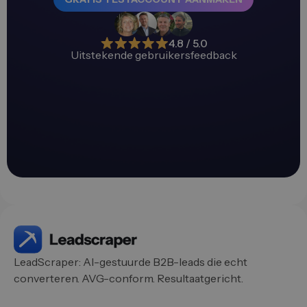
4.8 / 5.0
Uitstekende gebruikersfeedback
LeadScraper: AI-gestuurde B2B-leads die echt
converteren. AVG-conform. Resultaatgericht.