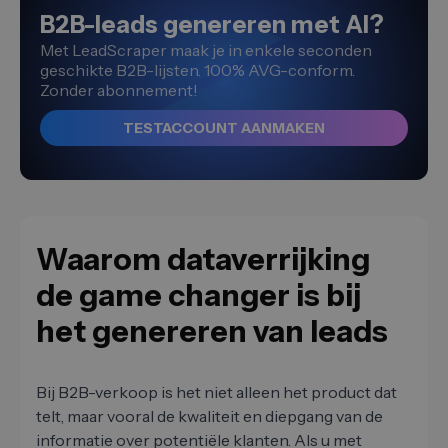
B2B-leads genereren met AI?
Met LeadScraper maak je in enkele seconden
geschikte B2B-lijsten. 100% AVG-conform.
Zonder abonnement!
TESTACCOUNT AANMAKEN
Waarom dataverrijking
de game changer is bij
het genereren van leads
Bij B2B-verkoop is het niet alleen het product dat
telt, maar vooral de kwaliteit en diepgang van de
informatie over potentiële klanten. Als u met