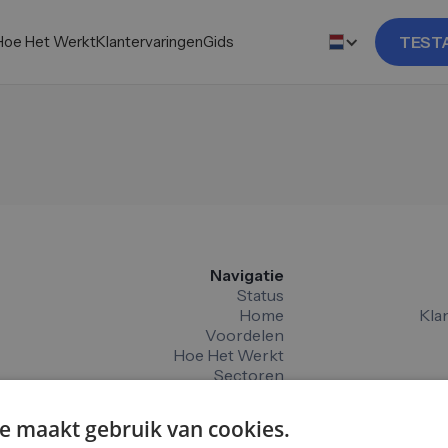
Hoe Het Werkt
Klantervaringen
Gids
TEST
Navigatie
Status
Home
Kla
Voordelen
Hoe Het Werkt
Sectoren
e maakt gebruik van cookies.