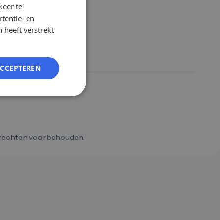
keer te
GERMAN
tentie- en
EN
 heeft verstrekt
ES
FR
ACCEPTEREN
IT
NL
PL
 rechten voorbehouden.