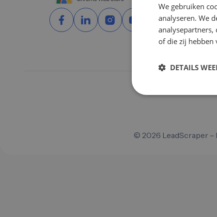
We gebruiken coo
analyseren. We de
analysepartners,
of die zij hebbe
DETAILS WE
©
2026
LeadScraper – 