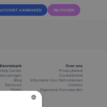
ACCOUNT AANMAKEN
INLOGGEN
Kennisbank
Over ons
Help Center
Privacybeleid
ntervaringen
Cookiebeleid
Blog
Informatie Voor Betrokkenen
Sectoren
Colofon
Feiten
Algemene Voorwaarden