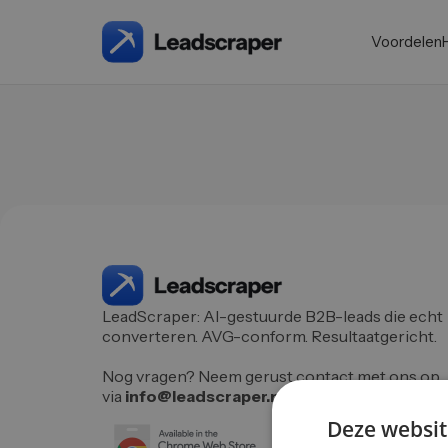
Voordelen
LeadScraper: AI-gestuurde B2B-leads die echt
converteren. AVG-conform. Resultaatgericht.
Nog vragen? Neem gerust contact met ons op
via
info@leadscraper.nl
Deze websit