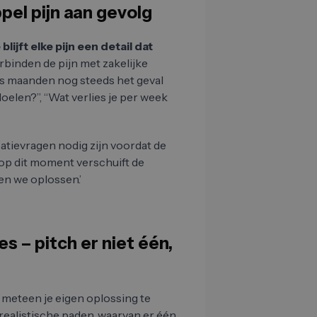
ppel pijn aan gevolg
lijft elke pijn een detail dat
rbinden de pijn met zakelijke
es maanden nog steeds het geval
doelen?”, “Wat verlies je per week
icatievragen nodig zijn voordat de
t op dit moment verschuift de
ten we oplossen.’
s – pitch er niet één,
om meteen je eigen oplossing te
 realistische paden, waarvan er één