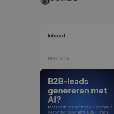
Inhoud
Heading H2
B2B-leads
genereren met
AI?
Met LeadScraper maak je in enkele
seconden geschikte B2B-lijsten.