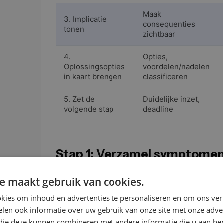
Maak
3. Implicatie
consequenties
tonen
zichtbaar
4.
Opties,
Oplossingsopties
voordelen/nadelen
in kaart brengen
classificeren
5. Zet de
Duidelijke inzet,
volgende stap
deadline
Stap 1: Verzamel symptomen
De meest voorkomende fout die door de verko
e maakt gebruik van cookies.
een symptoom vermeldt, komt de oplossing onm
kies om inhoud en advertenties te personaliseren en om ons ver
eerste stap gaat over het inventariseren. “Ver
len ook informatie over uw gebruik van onze site met onze adver
goed gaat als je zou willen.”
 die deze kunnen combineren met andere informatie die u aan hen