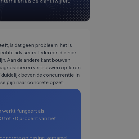
eeft, is dat geen probleem; het is
echte adviseurs. Iedereen die hier
ijn. Aan de andere kant bouwen
iagnosticeren vertrouwen op, leren
 duidelijk boven de concurrentie. In
ffuse pijn naar concrete opzet.
 werkt, fungeert als
 60 tot 70 procent van het
n concrete oplossing: verzamel