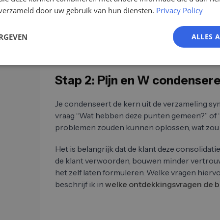
n verzameld door uw gebruik van hun diensten.
Privacy Policy
Noteer alle symptomen zonder oordeel. Sommig
zullen afzonderlijke onderwerpen zijn. Het belan
op tafel krijgt - alleen dan kun je condenseren
ERGEVEN
ALLES 
Stap 2: Pijn en W condenser
Je condenseert de kern uit de verzameling sy
vraag “Wat hebben deze punten gemeen?” of “
problemen zouden kunnen oplossen, wat zou da
Het is belangrijk dat de klant deze consolidati
de klant verwoorden, bouwen minder vertrouw
het zelf laten formuleren. Welke vragen hierv
beschrijf ik in
welke ontdekkingsvragen de b