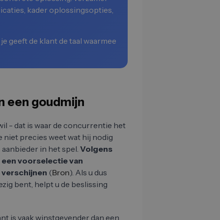
caties, kader oplossingsopties,
je geeft de klant de taal waarmee
n een goudmijn
il - dat is waar de concurrentie het
e niet precies weet wat hij nodig
aanbieder in het spel.
Volgens
 een voorselectie van
 verschijnen
(
Bron
). Als u dus
g bent, helpt u de beslissing
lant is vaak winstgevender dan een