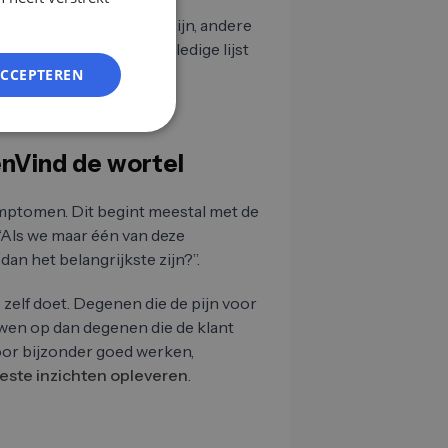
ES
e zullen gerelateerd zijn, andere
grijkste is dat je de volledige lijst
FR
.
ACCEPTEREN
IT
NL
PL
enVind de wortel
mptomen. Dit begint meestal met de
Als we maar één van deze
n het belangrijkste zijn?”.
e zelf doet. Degenen die de pijn voor
en op dan degenen die de klant
oor bijzonder goed werken,
este inzichten opleveren
.