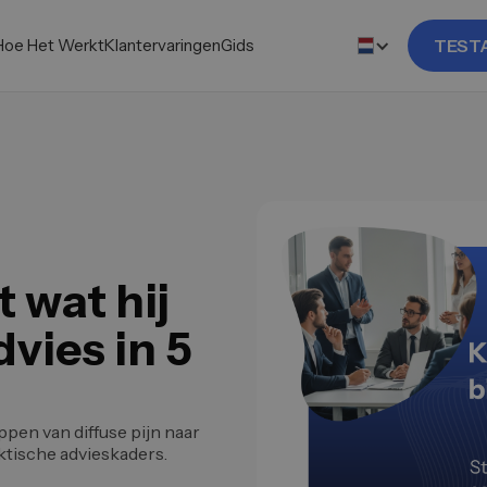
Hoe Het Werkt
Klantervaringen
Gids
TEST
t wat hij
dvies in 5
appen van diffuse pijn naar
tische advieskaders.