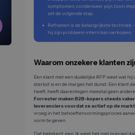
symptomen, condenseer pijn, toon impli
zet de volgende stap.
Reframen is de belangrijkste techniek - 
hij zijn probleem intern kan verkopen.
Waarom onzekere klanten zij
Een klant met een duidelijke RFP weet wat hij w
sterkst is en de marges het dunst. Een klant di
heeft, heeft daarentegen meestal geen andere 
Forrester maken B2B-kopers steeds vaker
leveranciers voordat ze actief op de markt
vroeg in het behoeftenvormingsproces aanwezi
vorm te geven.
Dat betekent: een ‘ik weet het niet precies’-k