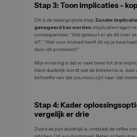
Stap 3: Toon implicaties - ko
Dit is de belangrijkste stap.
Zonder implicatie b
genegeerd kan worden.
Implicatievragen ve
consequenties: “Wat gebeurt er als dit over z
is?”, “Wat voor invloed heeft dit op je kwartaal
door dit probleem?”
Mijn ervaring is dat er vaak twee tot drie impl
klant duidelijk wordt wat de betekenis is. Juis
behoefte van ‘dat zou mooi zijn’ naar ‘dat moe
Stap 4: Kader oplossingsoptie
vergelijk er drie
Zodra de pijn duidelijk is, ontstaat de reflex 
pitchen. Dit is suboptimaal. Beter: schets drie