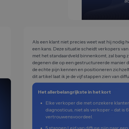
Als een klant niet precies weet wat hij nodig h
een kans. Deze situatie scheidt verkopers van 
met het standaardveld binnenkomt, zal bang z
degenen die op een gestructureerde manier d
de echte pijn kennen en positioneren zichzelf
dit artikel laat ik je de vijf stappen zien van di
Het allerbelangrijkste in het kort
Elke verkoper die met onzekere klanten
diagnosticus, niet als verkoper - dat is
vertrouwensvoordeel.
5 stappen Leid van diffuse pijn naar ee