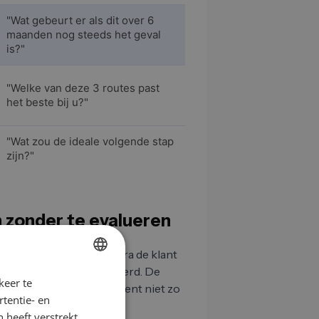
"Wat gebeurt er als dit over 6
maanden nog steeds het geval
is?"
"Welke van deze 3 routes past
het beste bij u?"
"Wat zou de ideale volgende stap
zijn?"
 zonder te evalueren
op wordt gemaakt: zodra de klant
iddellijk. Dat is verkeerd. De
keer te
GERMAN
tel me wat er op dit moment niet zo
tentie- en
EN
 heeft verstrekt