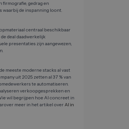
n firmografie, gedrag en
s waarbij de inspanning loont.
opmateriaal centraal beschikbaar
 de deal daadwerkelijk
uele presentaties zijn aangewezen,
n.
 de meeste moderne stacks al vast
mpany uit 2025 zetten al 37 % van
opmedewerkers te automatiseren.
 analyseren verkoopgesprekken en
Wie wil begrijpen hoe AI concreet in
rover meer in het artikel over
AI in