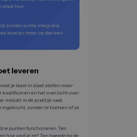
n staat hun
ls zonder echte integratie.
ies leveren meer op dan een
oet leveren
moet je team in staat stellen meer
e kwalificeren en het overzicht over
r mislukt in de praktijk vaak
 ingekocht, zonder te toetsen of ze
 drie punten functioneren. Ten
, en hoe vind je ze? Ten tweede bij de