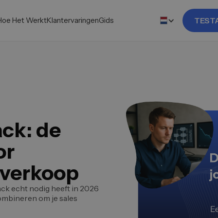
Hoe Het Werkt
Klantervaringen
Gids
TEST
ack: de
or
verkoop
ck echt nodig heeft in 2026
ombineren om je sales