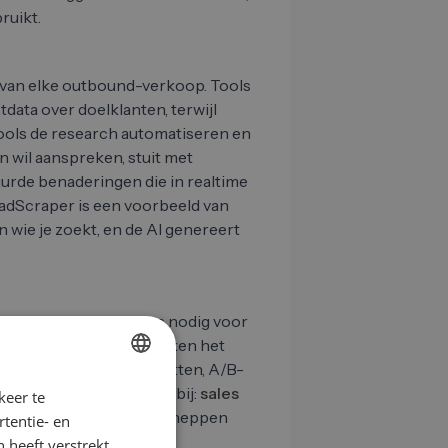
ruikt.
f van elke outbound-verkoop. Tools
data over doelklanten, terwijl
ools de research automatiseren en
 wil aanspreken, stuit met
uurde benaderingen die in realtime
eadScraper is een voorbeeld van
n wie je zoekt, en de AI genereert
n gestructureerd proces nodig voor
utreach.io of Apollo maken het
il en LinkedIn op te zetten, A/B-
e volgen. Belangrijk daarbij:
sales
keer te
GERMAN
angen, maar het kader scheppen
tentie- en
EN
schaal mogelijk wordt.
 heeft verstrekt