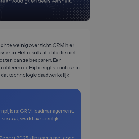
ch te weinig overzicht. CRM hier,
senin. Het resultaat: data die niet
 kosten dan ze besparen. Een
probleem op. Hij brengt structuur in
 dat technologie daadwerkelijk
kernpijlers: CRM, leadmanagement,
rknoopt, werkt aanzienlijk
 Report 2025 zijn teams met goed