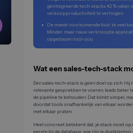
geïntegreerde tech-stacks 42 % vaker i
verkoopproductiviteit te verhogen.
De meest voorkomende fout: te veel too
Minder, maar nauw verknoopte applicat
opgeblazen tool-zoo.
Wat een sales-tech-stack m
Een sales-tech-stack is geen doel op zich. Hij 
relevante gesprekken te voeren, leads beter t
de pipeline te behouden. Dat klinkt simpel, maa
doordat tools onafhankelijk van elkaar worden
met elkaar praten.
Heel concreet betekent dat: je stack moet op
eerste bij de databasis: wie zijn je doelklanten