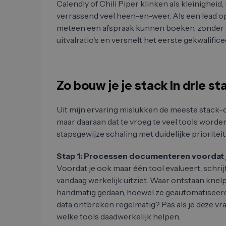
Calendly of Chili Piper klinken als kleinigheid
verrassend veel heen-en-weer. Als een lead op 
meteen een afspraak kunnen boeken, zonder dr
uitvalratio's en versnelt het eerste gekwalific
Zo bouw je je stack in drie s
Uit mijn ervaring mislukken de meeste stack-
maar daaraan dat te vroeg te veel tools worde
stapsgewijze schaling met duidelijke prioriteit
Stap 1: Processen documenteren voordat j
Voordat je ook maar één tool evalueert, schri
vandaag werkelijk uitziet. Waar ontstaan kn
handmatig gedaan, hoewel ze geautomatisee
data ontbreken regelmatig? Pas als je deze v
welke tools daadwerkelijk helpen.