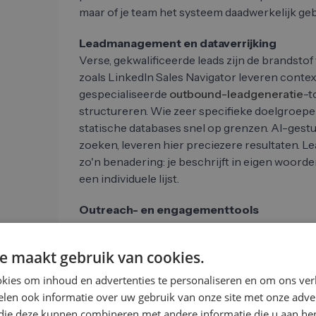
maar of je team het systeem daadwerkelijk geb
Leadmanagement en dataverrijking
Verse, gekwalificeerde leads zijn de brandsto
zoals LinkedIn Sales Navigator leveren context
gespecialiseerde
outbound-leadgeneratie
-t
structureren. Wie zeer specifieke doelgroepen
statische databases snel op grenzen. AI-gest
zoeken, leveren hier preciezere resultaten. L
zo'n benadering: je beschrijft in eigen woorde
een individuele lijst.
Outreach- en engagementtools
Zodra je weet wie je wilt aanspreken, is er ee
de contactopname. Platforms zoals Lemlist, O
e maakt gebruik van cookies.
mogelijk geautomatiseerde sequenties via e-ma
tests te draaien en responsratio's in realtime t
kies om inhoud en advertenties te personaliseren en om ons ver
automation
moet de personalisatie niet verv
len ook informatie over uw gebruik van onze site met onze adver
waarin personalisatie überhaupt pas op grote 
 die deze kunnen combineren met andere informatie die u aan hen