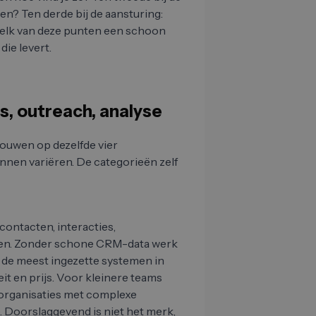
len? Ten derde bij de aansturing:
r elk van deze punten een schoon
die levert.
ds, outreach, analyse
ouwen op dezelfde vier
unnen variëren. De categorieën zelf
contacten, interacties,
amen. Zonder schone CRM-data werk
n de meest ingezette systemen in
eit en prijs. Voor kleinere teams
e organisaties met complexe
 Doorslaggevend is niet het merk,