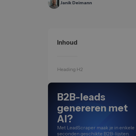
Janik Deimann
Inhoud
Heading H2
B2B-leads
genereren met
AI?
Met LeadScraper maak je in enkele
seconden geschikte B2B-lijsten.