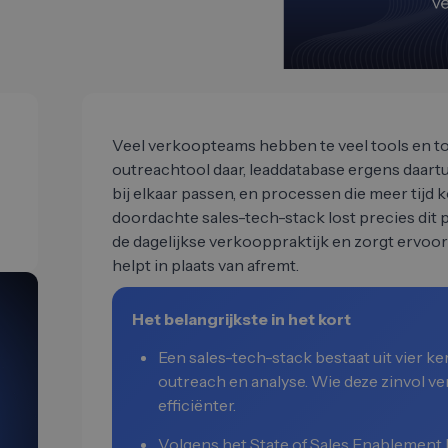
Veel verkoopteams hebben te veel tools en to
outreachtool daar, leaddatabase ergens daartus
bij elkaar passen, en processen die meer tijd
doordachte sales-tech-stack lost precies dit 
de dagelijkse verkooppraktijk en zorgt ervoor
helpt in plaats van afremt.
Het belangrijkste in het kort
Een sales-tech-stack bestaat uit vier 
outreach en analyse. Wie deze zinvol ve
efficiënter.
Volgens het State of Sales Enablement