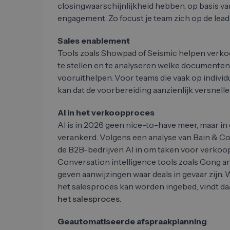
closingwaarschijnlijkheid hebben, op basis va
engagement. Zo focust je team zich op de lead
Sales enablement
Tools zoals Showpad of Seismic helpen verko
te stellen en te analyseren welke documenten
vooruithelpen. Voor teams die vaak op individ
kan dat de voorbereiding aanzienlijk versnelle
AI in het verkoopproces
AI is in 2026 geen nice-to-have meer, maar in
verankerd. Volgens een analyse van Bain & Co
de B2B-bedrijven AI in om taken voor verko
Conversation intelligence tools zoals Gong
geven aanwijzingen waar deals in gevaar zijn. 
het salesproces kan worden ingebed, vindt daa
het salesproces
.
Geautomatiseerde afspraakplanning