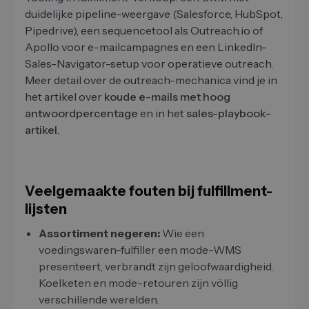
duidelijke pipeline-weergave (Salesforce, HubSpot,
Pipedrive), een sequencetool als Outreach.io of
Apollo voor e-mailcampagnes en een LinkedIn-
Sales-Navigator-setup voor operatieve outreach.
Meer detail over de outreach-mechanica vind je in
het artikel over
koude e-mails met hoog
antwoordpercentage
en in het
sales-playbook-
artikel
.
Veelgemaakte fouten bij fulfillment-
lijsten
Assortiment negeren:
Wie een
voedingswaren-fulfiller een mode-WMS
presenteert, verbrandt zijn geloofwaardigheid.
Koelketen en mode-retouren zijn völlig
verschillende werelden.