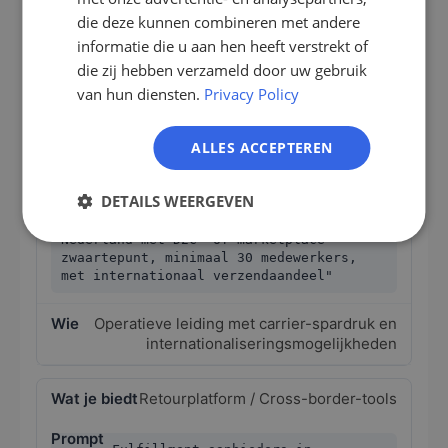
IT
beauty-zwaartepunt, minimaal 50
die deze kunnen combineren met andere
medewerkers, met eigen
NL
informatie die u aan hen heeft verstrekt of
opslaginfrastructuur"
die zij hebben verzameld door uw gebruik
PL
van hun diensten.
Privacy Policy
Eigenaars en opslagleiding met concrete
WMS-moderniseringsdruk
ALLES ACCEPTEREN
Multi-carrier-verzend-software
DETAILS WEERGEVEN
„Fulfillment-dienstverleners in
Nederland met D2C- of marketplace-
zwaartepunt, minimaal 30 medewerkers,
met internationaal verzendaandeel"
Operatieve leiding met carrier-spardruk en
internationaliseringsmogelijkheden
Retourplatform / Cross-border-tools