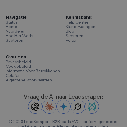
Navigatie
Kennisbank
Status
Help Center
Home
Klantervaringen
Voordelen
Blog
Hoe Het Werkt
Sectoren
Sectoren
Feiten
Over ons
Privacybeleid
Cookiebeleid
Informatie Voor Betrokkenen
Colofon
Algemene Voorwaarden
Vraag de AI naar Leadscraper:
©
2026
LeadScraper – B2B leads AVG-conform genereren
met AI-technologie. Alle rechten voorbehouden.