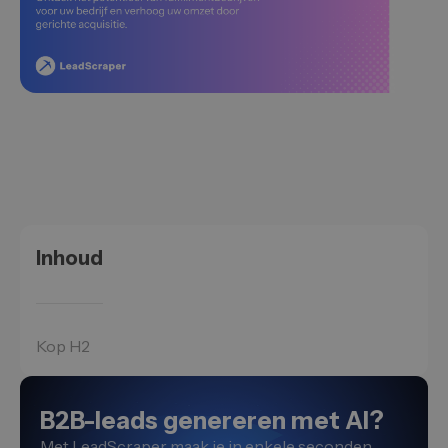
Inhoud
Kop H2
B2B-leads genereren met AI?
Met LeadScraper maak je in enkele seconden