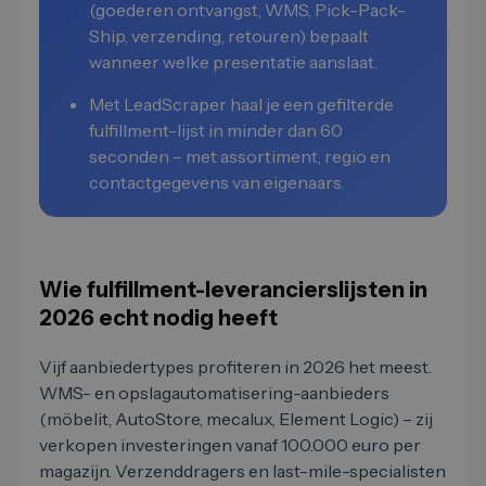
(goederen ontvangst, WMS, Pick-Pack-
Ship, verzending, retouren) bepaalt
wanneer welke presentatie aanslaat.
Met LeadScraper haal je een gefilterde
fulfillment-lijst in minder dan 60
seconden – met assortiment, regio en
contactgegevens van eigenaars.
Wie fulfillment-leverancierslijsten in
2026 echt nodig heeft
Vijf aanbiedertypes profiteren in 2026 het meest.
WMS- en opslagautomatisering-aanbieders
(möbelit, AutoStore, mecalux, Element Logic) – zij
verkopen investeringen vanaf 100.000 euro per
magazijn. Verzenddragers en last-mile-specialisten