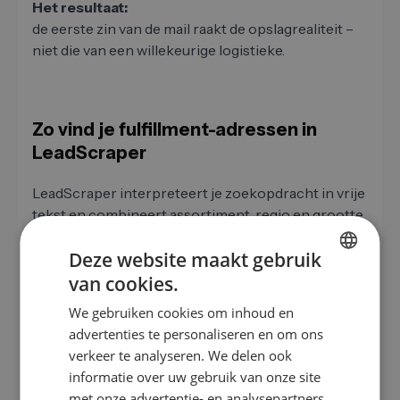
Het resultaat:
de eerste zin van de mail raakt de opslagrealiteit –
niet die van een willekeurige logistieke.
Zo vind je fulfillment-adressen in
LeadScraper
LeadScraper interpreteert je zoekopdracht in vrije
tekst en combineert assortiment, regio en grootte.
Drie use-cases laten zien hoe je dit praktisch
Deze website maakt gebruik
gebruikt.
van cookies.
GERMAN
We gebruiken cookies om inhoud en
WMS-/opslagautomatiserings-
EN
software
advertenties te personaliseren en om ons
ES
verkeer te analyseren. We delen ook
informatie over uw gebruik van onze site
FR
„Fulfillment-dienstverleners in
Noord-Holland en Flevoland met mode- of
met onze advertentie- en analysepartners,