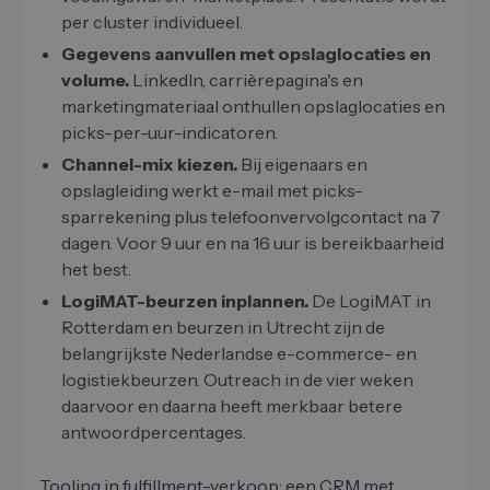
per cluster individueel.
Gegevens aanvullen met opslaglocaties en
volume.
LinkedIn, carrièrepagina's en
marketingmateriaal onthullen opslaglocaties en
picks-per-uur-indicatoren.
Channel-mix kiezen.
Bij eigenaars en
opslagleiding werkt e-mail met picks-
sparrekening plus telefoonvervolgcontact na 7
dagen. Voor 9 uur en na 16 uur is bereikbaarheid
het best.
LogiMAT-beurzen inplannen.
De LogiMAT in
Rotterdam en beurzen in Utrecht zijn de
belangrijkste Nederlandse e-commerce- en
logistiekbeurzen. Outreach in de vier weken
daarvoor en daarna heeft merkbaar betere
antwoordpercentages.
Tooling in fulfillment-verkoop: een CRM met