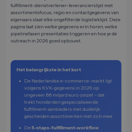
fulfillment-dienstverlener-leverancierslijst met
assortimentsfocus, regio en contactgegevens van
eigenaars slaat elke ongefilterde logistieklijst. Deze
pagina laat zien welke gegevens erin horen, welke
pipelinefasen presentaties triggeren en hoe je de
outreach in 2026 goed opbouwt.
Het belangrijkste in het kort
De Nederlandse e-commerce-markt ligt
volgens KVK-gegevens in 2026 op
ongeveer 88 miljard euro omzet – dat
trekt honderden gespecialiseerde
fulfillment-aanbieders met duidelijk
gescheiden assortimenten met zich mee.
De
5-staps-fulfillment-workflow