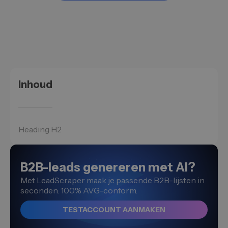
Inhoud
Heading H2
B2B-leads genereren met AI?
Met LeadScraper maak je passende B2B-lijsten in
seconden. 100% AVG-conform.
TESTACCOUNT AANMAKEN