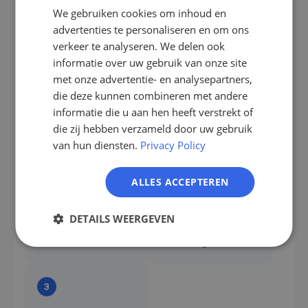
AVG-conform werken — beide systemen hosten
We gebruiken cookies om inhoud en
EN
gegevens in Duitsland
advertenties te personaliseren en om ons
ES
verkeer te analyseren. We delen ook
Zo gaat u van start
informatie over uw gebruik van onze site
FR
met onze advertentie- en analysepartners,
IT
die deze kunnen combineren met andere
1
2
NL
informatie die u aan hen heeft verstrekt of
Account aanmaken
CentralStation
die zij hebben verzameld door uw gebruik
PL
verbinden
Meld u aan bij
van hun diensten.
Privacy Policy
Verbind
LeadScraper of
CentralStation
start een gratis
ALLES ACCEPTEREN
CRM met
proefversie.
LeadScraper in uw
DETAILS WEERGEVEN
integratie-
instellingen.
3