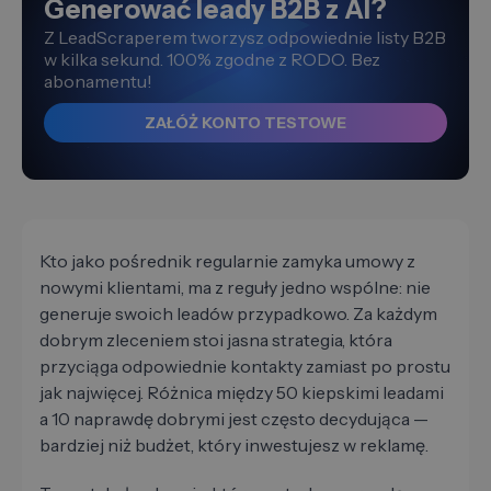
Generować leady B2B z AI?
Z LeadScraperem tworzysz odpowiednie listy B2B
w kilka sekund. 100% zgodne z RODO. Bez
abonamentu!
ZAŁÓŻ KONTO TESTOWE
Kto jako pośrednik regularnie zamyka umowy z
nowymi klientami, ma z reguły jedno wspólne: nie
generuje swoich leadów przypadkowo. Za każdym
dobrym zleceniem stoi jasna strategia, która
przyciąga odpowiednie kontakty zamiast po prostu
jak najwięcej. Różnica między 50 kiepskimi leadami
a 10 naprawdę dobrymi jest często decydująca —
bardziej niż budżet, który inwestujesz w reklamę.