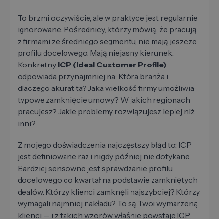
To brzmi oczywiście, ale w praktyce jest regularnie
ignorowane. Pośrednicy, którzy mówią, że pracują
z firmami ze średniego segmentu, nie mają jeszcze
profilu docelowego. Mają niejasny kierunek.
Konkretny
ICP (Ideal Customer Profile)
odpowiada przynajmniej na: Która branża i
dlaczego akurat ta? Jaka wielkość firmy umożliwia
typowe zamknięcie umowy? W jakich regionach
pracujesz? Jakie problemy rozwiązujesz lepiej niż
inni?
Z mojego doświadczenia najczęstszy błąd to: ICP
jest definiowane raz i nigdy później nie dotykane.
Bardziej sensowne jest sprawdzanie profilu
docelowego co kwartał na podstawie zamkniętych
dealów. Którzy klienci zamknęli najszybciej? Którzy
wymagali najmniej nakładu? To są Twoi wymarzeną
klienci — i z takich wzorów właśnie powstaje ICP,