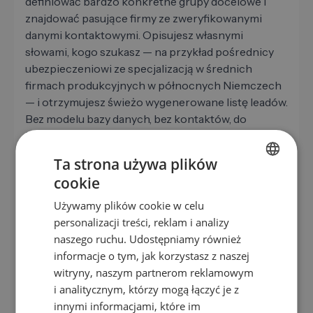
definiować bardzo konkretne grupy docelowe i
znajdować pasujące firmy ze zweryfikowanymi
danymi kontaktowymi. Opisujesz własnymi
słowami, kogo szukasz — na przykład pośrednicy
ubezpieczeniowi ze specjalizacją w średnich
firmach produkcyjnych w północnych Niemczech
— i otrzymujesz świeżo wygenerowane listę leadów.
Bez modelu bazy danych, bez kontaktów, do
których inni już setki razy pisali.
Ta strona używa plików
Ważne:
Każde narzędzie jest tylko tak dobre, jak
cookie
ICP które za nim stoi. Bez wyraźnego profilu
GERMAN
docelowego nawet najlepsze narzędzie dostarcza
Używamy plików cookie w celu
EN
bezdytądnych wyników.
personalizacji treści, reklam i analizy
ES
naszego ruchu. Udostępniamy również
informacje o tym, jak korzystasz z naszej
FR
witryny, naszym partnerom reklamowym
Czas reakcji: dlaczego szybkość
IT
i analitycznym, którzy mogą łączyć je z
decyduje o zamknięciach
NL
innymi informacjami, które im