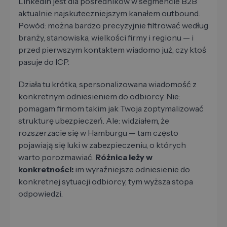
LinkedIn jest dla pośredników w segmencie B2B
aktualnie najskuteczniejszym kanałem outbound.
Powód: można bardzo precyzyjnie filtrować według
branży, stanowiska, wielkości firmy i regionu — i
przed pierwszym kontaktem wiadomo już, czy ktoś
pasuje do ICP.
Działa tu krótka, spersonalizowana wiadomość z
konkretnym odniesieniem do odbiorcy. Nie:
pomagam firmom takim jak Twoja zoptymalizować
strukturę ubezpieczeń. Ale: widziałem, że
rozszerzacie się w Hamburgu — tam często
pojawiają się luki w zabezpieczeniu, o których
warto porozmawiać.
Różnica leży w
konkretności:
im wyraźniejsze odniesienie do
konkretnej sytuacji odbiorcy, tym wyższa stopa
odpowiedzi.