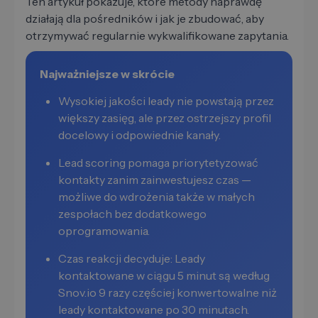
Ten artykuł pokazuje, które metody naprawdę
działają dla pośredników i jak je zbudować, aby
otrzymywać regularnie wykwalifikowane zapytania.
Najważniejsze w skrócie
Wysokiej jakości leady nie powstają przez
większy zasięg, ale przez ostrzejszy profil
docelowy i odpowiednie kanały.
Lead scoring pomaga priorytetyzować
kontakty zanim zainwestujesz czas —
możliwe do wdrożenia także w małych
zespołach bez dodatkowego
oprogramowania.
Czas reakcji decyduje: Leady
kontaktowane w ciągu 5 minut są według
Snov.io 9 razy częściej konwertowalne niż
leady kontaktowane po 30 minutach.