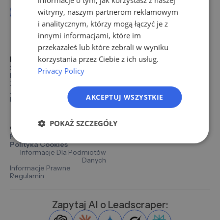
FR
witryny, naszym partnerom reklamowym
IT
i analitycznym, którzy mogą łączyć je z
NL
innymi informacjami, które im
przekazałeś lub które zebrali w wyniku
PL
korzystania przez Ciebie z ich usług.
Nawigacja
Baza wiedzy
Status
Help Center
Privacy Policy
Home
Opinie Klientów
Zalety
Blog
Jak To Działa
Branże
AKCEPTUJ WSZYSTKIE
Branże
Fakty
POKAŻ SZCZEGÓŁY
O firmie
Polityka Prywatności
Polityka Cookies
Informacje Dla Podmiotów
Danych
Informacje Prawne
Regulamin
Zapytaj AI o Leadscraper: