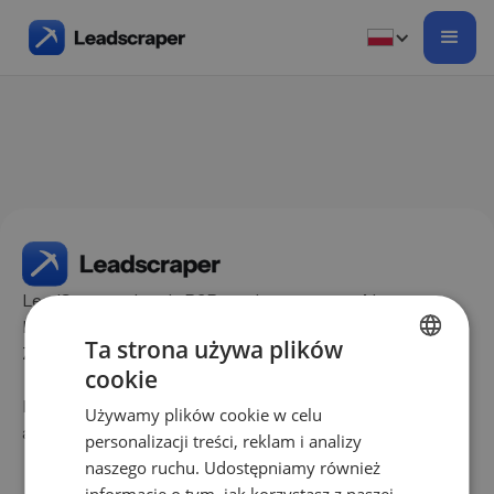
LeadScraper: Leady B2B wspierane przez AI,
które naprawdę konwertują. Zgodne z RODO.
Ta strona używa plików
Zorientowane na wyniki.
cookie
GERMAN
Masz pytania? Skontaktuj się z nami pod
Używamy plików cookie w celu
EN
adresem
info@leadscraper.pl
personalizacji treści, reklam i analizy
ES
naszego ruchu. Udostępniamy również
informacje o tym, jak korzystasz z naszej