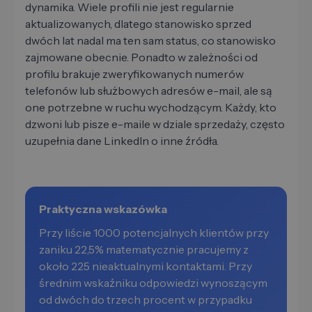
dynamika. Wiele profili nie jest regularnie
aktualizowanych, dlatego stanowisko sprzed
dwóch lat nadal ma ten sam status, co stanowisko
zajmowane obecnie. Ponadto w zależności od
profilu brakuje zweryfikowanych numerów
telefonów lub służbowych adresów e-mail, ale są
one potrzebne w ruchu wychodzącym. Każdy, kto
dzwoni lub pisze e-maile w dziale sprzedaży, często
uzupełnia dane LinkedIn o inne źródła.
Praktyczna wskazówka
Przy liście 1000 potencjalnych klientów przy
zaniku 22,5% matematycznie pracujemy z
około 225 nieaktualnymi kontaktami. Przy
średnim wskaźniku odpowiedzi wynoszącym
od dwóch do trzech procent w przypadku