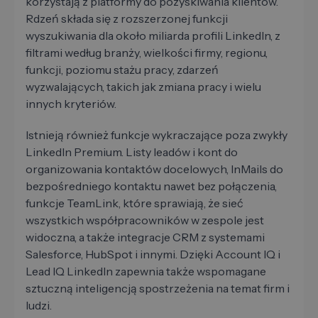
korzystają z platformy do pozyskiwania klientów.
Rdzeń składa się z rozszerzonej funkcji
wyszukiwania dla około miliarda profili LinkedIn, z
filtrami według branży, wielkości firmy, regionu,
funkcji, poziomu stażu pracy, zdarzeń
wyzwalających, takich jak zmiana pracy i wielu
innych kryteriów.
Istnieją również funkcje wykraczające poza zwykły
LinkedIn Premium. Listy leadów i kont do
organizowania kontaktów docelowych, InMails do
bezpośredniego kontaktu nawet bez połączenia,
funkcje TeamLink, które sprawiają, że sieć
wszystkich współpracowników w zespole jest
widoczna, a także integracje CRM z systemami
Salesforce, HubSpot i innymi. Dzięki Account IQ i
Lead IQ LinkedIn zapewnia także wspomagane
sztuczną inteligencją spostrzeżenia na temat firm i
ludzi.