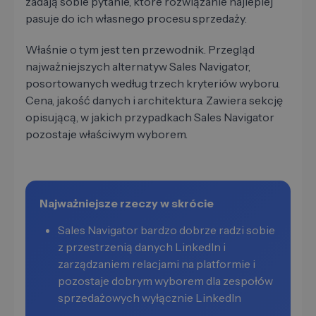
zadają sobie pytanie, które rozwiązanie najlepiej
pasuje do ich własnego procesu sprzedaży.
Właśnie o tym jest ten przewodnik. Przegląd
najważniejszych alternatyw Sales Navigator,
posortowanych według trzech kryteriów wyboru.
Cena, jakość danych i architektura. Zawiera sekcję
opisującą, w jakich przypadkach Sales Navigator
pozostaje właściwym wyborem.
Najważniejsze rzeczy w skrócie
Sales Navigator bardzo dobrze radzi sobie
z przestrzenią danych LinkedIn i
zarządzaniem relacjami na platformie i
pozostaje dobrym wyborem dla zespołów
sprzedażowych wyłącznie LinkedIn