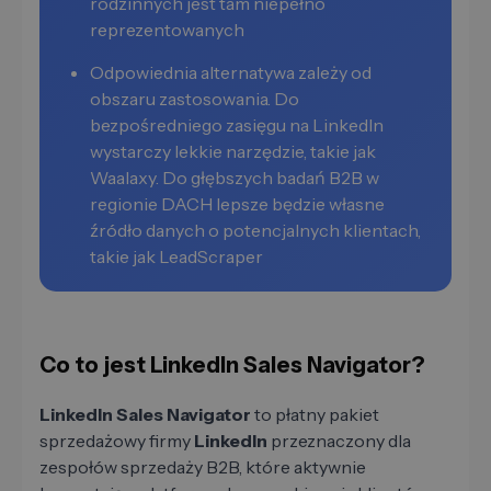
rodzinnych jest tam niepełno
reprezentowanych
Odpowiednia alternatywa zależy od
obszaru zastosowania. Do
bezpośredniego zasięgu na LinkedIn
wystarczy lekkie narzędzie, takie jak
Waalaxy. Do głębszych badań B2B w
regionie DACH lepsze będzie własne
źródło danych o potencjalnych klientach,
takie jak LeadScraper
Co to jest LinkedIn Sales Navigator?
LinkedIn Sales Navigator
to płatny pakiet
sprzedażowy firmy
LinkedIn
przeznaczony dla
zespołów sprzedaży B2B, które aktywnie