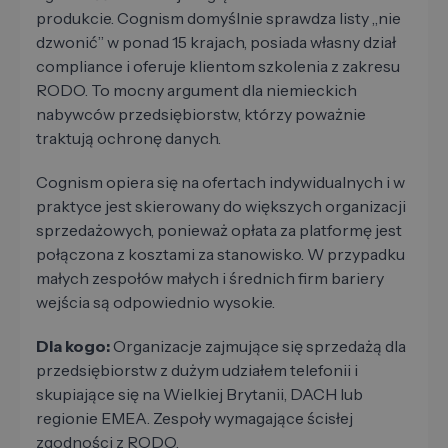
produkcie. Cognism domyślnie sprawdza listy „nie
dzwonić” w ponad 15 krajach, posiada własny dział
compliance i oferuje klientom szkolenia z zakresu
RODO. To mocny argument dla niemieckich
nabywców przedsiębiorstw, którzy poważnie
traktują ochronę danych.
Cognism opiera się na ofertach indywidualnych i w
praktyce jest skierowany do większych organizacji
sprzedażowych, ponieważ opłata za platformę jest
połączona z kosztami za stanowisko. W przypadku
małych zespołów małych i średnich firm bariery
wejścia są odpowiednio wysokie.
Dla kogo:
Organizacje zajmujące się sprzedażą dla
przedsiębiorstw z dużym udziałem telefonii i
skupiające się na Wielkiej Brytanii, DACH lub
regionie EMEA. Zespoły wymagające ścisłej
zgodności z RODO.