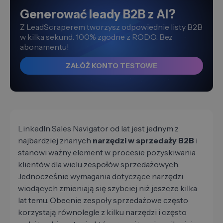
Generować leady B2B z AI?
Z LeadScraperem tworzysz odpowiednie listy B2B
w kilka sekund. 100% zgodne z RODO. Bez
abonamentu!
ZAŁÓŻ KONTO TESTOWE
LinkedIn Sales Navigator od lat jest jednym z
najbardziej znanych
narzędzi w sprzedaży B2B
i
stanowi ważny element w procesie pozyskiwania
klientów dla wielu zespołów sprzedażowych.
Jednocześnie wymagania dotyczące narzędzi
wiodących zmieniają się szybciej niż jeszcze kilka
lat temu. Obecnie zespoły sprzedażowe często
korzystają równolegle z kilku narzędzi i często