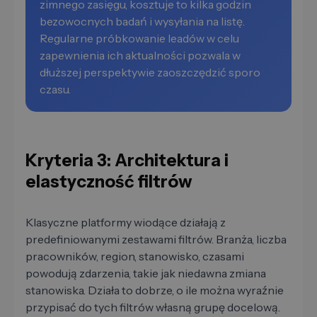
zimnego zasięgu, kosztuje to kilka godzin
bezowocnych badań i wysyłania na listę.
Regularne próbkowanie leadów w celu
zapewnienia ich aktualności pozwala w
dłuższej perspektywie zaoszczędzić sporo
czasu.
Kryteria 3: Architektura i
elastyczność filtrów
Klasyczne platformy wiodące działają z
predefiniowanymi zestawami filtrów. Branża, liczba
pracowników, region, stanowisko, czasami
powodują zdarzenia, takie jak niedawna zmiana
stanowiska. Działa to dobrze, o ile można wyraźnie
przypisać do tych filtrów własną grupę docelową.