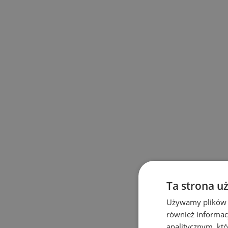
Ta strona u
Używamy plików co
również informac
analitycznym, któ