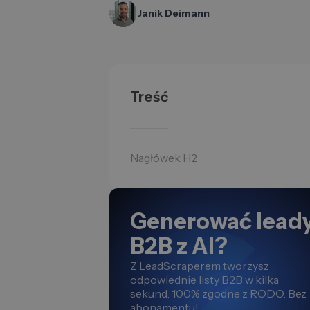
Janik Deimann
Treść
Nagłówek H2
Generować lead
B2B z AI?
Z LeadScraperem tworzysz
odpowiednie listy B2B w kilka
sekund. 100% zgodne z RODO. Bez
abonamentu!