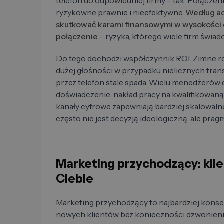
telefon do odpowiedniej firmy – tak. Połączeni
ryzykowne prawnie i nieefektywne.
Według a
skutkować karami finansowymi w wysokości 
połączenie
– ryzyka, którego wiele firm świad
Do tego dochodzi współczynnik ROI. Zimne 
dużej głośności w przypadku nielicznych tra
przez telefon stale spada. Wielu menedżerów 
doświadczenie: nakład pracy na kwalifikowan
kanały cyfrowe zapewniają bardziej skalowalne
często nie jest decyzją ideologiczną, ale pra
Marketing przychodzący: kli
Ciebie
Marketing przychodzący to najbardziej kons
nowych klientów bez konieczności dzwonieni