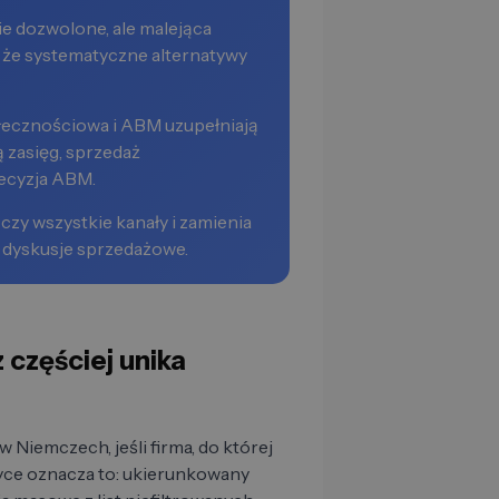
e dozwolone, ale malejąca
, że systematyczne alternatywy
łecznościowa i ABM uzupełniają
 zasięg, sprzedaż
ecyzja ABM.
zy wszystkie kanały i zamienia
dyskusje sprzedażowe.
częściej unika
 Niemczech, jeśli firma, do której
ce oznacza to: ukierunkowany