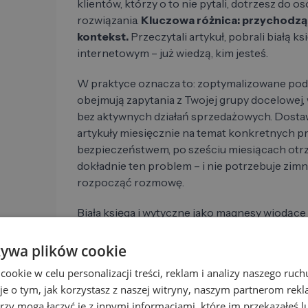
klientów, którzy o to nie pytali, dotrzesz do o
rozwiązania.
Kluczowa różnica: przychodząc
kontekst.
Przeczytali artykuł, pobrali białą ks
internetowym – już wiedzą, kim jesteś.
W praktyce oznacza to: zoptymalizowane pod 
obejmują zapytania z Twojej grupy docelowej,
bez aktywnych działań sprzedażowych. Dostawc
artykuły miesięcznie na temat konkretnych 
bezpieczeństwem, po sześciu miesiącach otrzy
dokładnie ten problem – i nie potrzebuje zimn
rozpocząć rozmowę.
Biała księga i wytyczne jako magnesy wiodące d
kontaktowe w celu uzyskania konkretnych korz
Ogólne porady przyciągają złe tropy. Konkret
żywa plików cookie
prawdziwy problem Twojej docelowej grupy o
okie w celu personalizacji treści, reklam i analizy naszego ru
ludzi.
je o tym, jak korzystasz z naszej witryny, naszym partnerom re
rzy mogą łączyć je z innymi informacjami, które im przekazałeś l