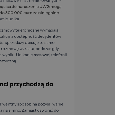
a masowe z list niefiltrowanych –
cquisa.de naruszenia UWG mogą
do 300 000 euro za nielegalne
omie unika.
rozmowy telefoniczne wymagają
nsakcji, a dostępność decydentów
ds. sprzedaży opisuje to samo
ą rozmowę wzrasta, podczas gdy
 wyniki. Unikanie masowej telefonii
gmatyczną.
enci przychodzą do
ekwentny sposób na pozyskiwanie
a na zimno. Zamiast dzwonić do