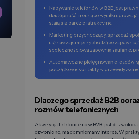
Nabywanie telefonów w B2B jest prawni
dostępność i rosnące wysiłki sprawiają
stają się bardziej atrakcyjne.
Marketing przychodzący, sprzedaż spo
się nawzajem: przychodzące zapewniają
społecznościowa zapewnia zaufanie, pr
Automatyczne pielęgnowanie leadów łąc
początkowe kontakty w przewidywalne 
Dlaczego sprzedaż B2B coraz 
rozmów telefonicznych
Akwizycja telefoniczna w B2B jest dozwolona w
dzwoniono, ma domniemany interes. W prakty