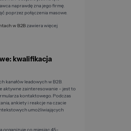
tawca naprawdę zna jego firmę.
gnąć poprzez połączenia masowe.
ntach w B2B
zawiera więcej
we: kwalifikacja
ych kanałów leadowych w B2B.
je aktywne zainteresowanie – jest to
e formularza kontaktowego. Podczas
nia, ankiety i reakcje na czacie
ontekstowych umożliwiających
a organizuje co miesiąc 45-