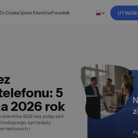
To Działa
Opinie Klientów
Poradnik
UTWÓR
ez
elefonu: 5
na 2026 rok
ch klientów B2B bez połączeń
chodzącego, sprzedaży
ternetowych i
.