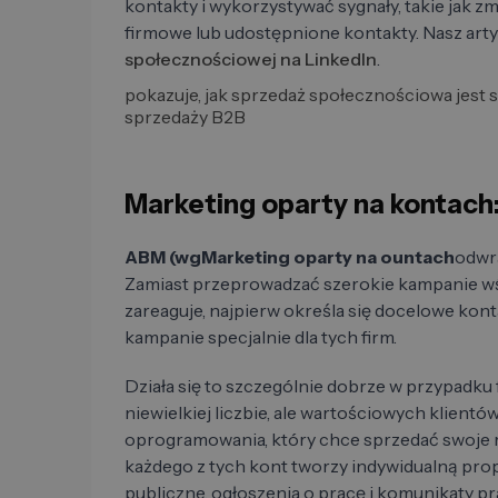
kontakty i wykorzystywać sygnały, takie jak 
firmowe lub udostępnione kontakty. Nasz art
społecznościowej na LinkedIn
.
pokazuje, jak sprzedaż społecznościowa jest
sprzedaży B2B
Marketing oparty na kontach: 
ABM (wgMarketing oparty na ountach
odwra
Zamiast przeprowadzać szerokie kampanie wśr
zareaguje, najpierw określa się docelowe kont
kampanie specjalnie dla tych firm.
Działa się to szczególnie dobrze w przypadku 
niewielkiej liczbie, ale wartościowych klient
oprogramowania, który chce sprzedać swoje r
każdego z tych kont tworzy indywidualną prop
publiczne, ogłoszenia o pracę i komunikaty pra