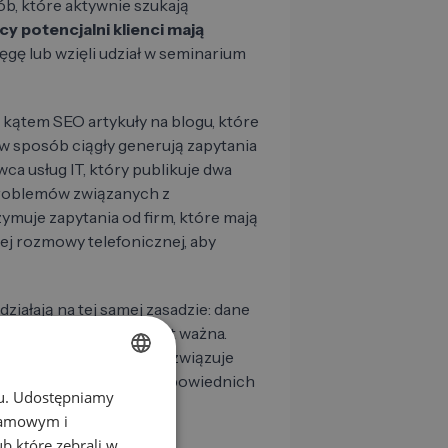
sób, które aktywnie szukają
y potencjalni klienci mają
ięgę lub wzięli udział w seminarium
kątem SEO artykuły na blogu, które
 w sposób ciągły generują zapytania
a usług IT, który publikuje dwa
problemów związanych z
muje zapytania od firm, które mają
ej rozmowy telefonicznej, aby
ziałają na tej samej zasadzie: dane
yści. Jakość treści jest ważna.
ny przewodnik, który rozwiązuje
dbiorców, przyciąga odpowiednich
chu. Udostępniamy
GERMAN
klamowym i
EN
ub które zebrali w