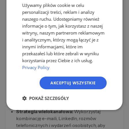
automatyzują i wizualizują tę ocenę.
Używamy plików cookie w celu
EN
personalizacji treści, reklam i analizy
ES
naszego ruchu. Udostępniamy również
informacje o tym, jak korzystasz z naszej
FR
Dobre praktyki dotyczące
witryny, naszym partnerom reklamowym
skutecznego badania leadów w
IT
i analitycznym, którzy mogą łączyć je z
środowisku B2B
NL
innymi informacjami, które im
Postaw na jakość danych:
Aktualne i aktualne
przekazałeś lub które zebrali w wyniku
PL
dane kontaktowe są niezbędne. Wysokiej
korzystania przez Ciebie z ich usług.
jakości, istotne kontakty są cenniejsze niż duże,
Privacy Policy
mało konkretne listy.
Personalizacja podejścia:
Wykorzystaj
AKCEPTUJ WSZYSTKIE
spostrzeżenia z badań, aby indywidualnie
odpowiedzieć na potrzeby, wyzwania i
POKAŻ SZCZEGÓŁY
zainteresowania decydentów.
Strategia wielokanałowa:
Wykorzystaj
kombinację e-maili, LinkedIn, rozmów
telefonicznych i wydarzeń osobistych, aby