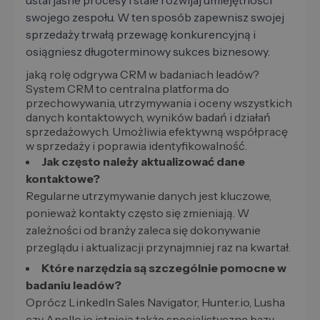
ustal jasne procesy i stale rozwijaj umiejętności
swojego zespołu. W ten sposób zapewnisz swojej
sprzedaży trwałą przewagę konkurencyjną i
osiągniesz długoterminowy sukces biznesowy.
jaką rolę odgrywa CRM w badaniach leadów?
System CRM to centralna platforma do
przechowywania, utrzymywania i oceny wszystkich
danych kontaktowych, wyników badań i działań
sprzedażowych. Umożliwia efektywną współpracę
w sprzedaży i poprawia identyfikowalność.
Jak często należy aktualizować dane
kontaktowe?
Regularne utrzymywanie danych jest kluczowe,
ponieważ kontakty często się zmieniają. W
zależności od branży zaleca się dokonywanie
przeglądu i aktualizacji przynajmniej raz na kwartał.
Które narzędzia są szczególnie pomocne w
badaniu leadów?
Oprócz LinkedIn Sales Navigator, Hunter.io, Lusha
czy Apollo.io istnieją także specjalistyczne bazy