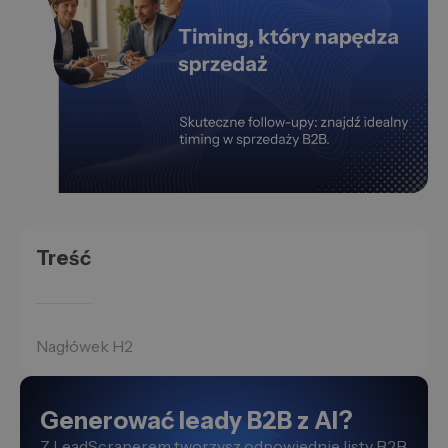
Treść
Nagłówek H2
Generować leady B2B z AI?
Z LeadScraperem tworzysz odpowiednie listy B2B