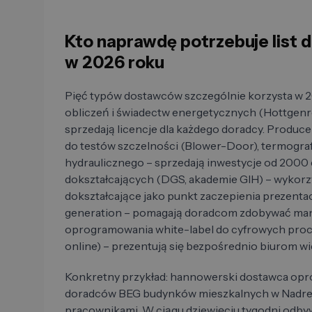
Kto naprawdę potrzebuje list
w 2026 roku
Pięć typów dostawców szczególnie korzysta w
obliczeń i świadectw energetycznych (Hottgenr
sprzedają licencje dla każdego doradcy. Produ
do testów szczelności (Blower-Door), termograf
hydraulicznego – sprzedają inwestycje od 2000 
dokształcających (DGS, akademie GIH) – wykor
dokształcające jako punkt zaczepienia prezentac
generation – pomagają doradcom zdobywać man
oprogramowania white-label do cyfrowych proc
online) – prezentują się bezpośrednio biurom 
Konkretny przykład: hannowerski dostawca opr
doradców BEG budynków mieszkalnych w Nadrenii-
pracownikami. W ciągu dziewięciu tygodni odbyw