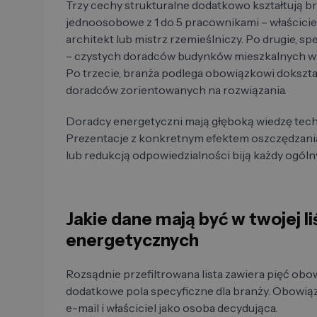
Trzy cechy strukturalne dodatkowo kształtują br
jednoosobowe z 1 do 5 pracownikami – właścicielk
architekt lub mistrz rzemieślniczy. Po drugie, s
– czystych doradców budynków mieszkalnych wyr
Po trzecie, branża podlega obowiązkowi dokszt
doradców zorientowanych na rozwiązania.
Doradcy energetyczni mają głęboką wiedzę tech
Prezentacje z konkretnym efektem oszczędzania
lub redukcją odpowiedzialności biją każdy ogól
Jakie dane mają być w twojej l
energetycznych
Rozsądnie przefiltrowana lista zawiera pięć ob
dodatkowe pola specyficzne dla branży. Obowiązk
e-mail i właściciel jako osoba decydująca.