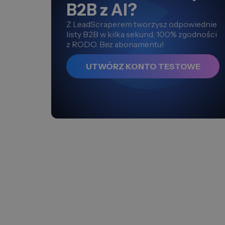
B2B z AI?
Z LeadScraperem tworzysz odpowiednie
listy B2B w kilka sekund. 100% zgodności
z RODO. Bez abonamentu!
UTWÓRZ KONTO TESTOWE