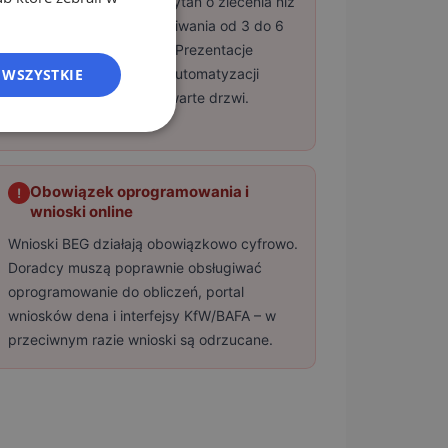
Doradcy mają więcej zapytań o zlecenia niż
ES
pojemności. Czasy oczekiwania od 3 do 6
FR
miesięcy są standardem. Prezentacje
 WSZYSTKIE
outsourcingu, obliczeń i automatyzacji
IT
marketingu trafiają na otwarte drzwi.
NL
PL
Obowiązek oprogramowania i
!
wnioski online
Wnioski BEG działają obowiązkowo cyfrowo.
Doradcy muszą poprawnie obsługiwać
oprogramowanie do obliczeń, portal
wniosków dena i interfejsy KfW/BAFA – w
przeciwnym razie wnioski są odrzucane.