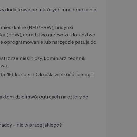
y dodatkowe pola, których inne branże nie
 mieszkalne (BEG/EBW), budynki
rka (EEW), doradztwo grzewcze, doradztwo
oje oprogramowanie lub narzędzie pasuje do
mistrz rzemieślniczy, kominiarz, technik.
ową.
e (5-15), koncern. Określa wielkość licencji i
aktem, dzieli swój outreach na cztery do
radcy – nie w pracę jakiegoś