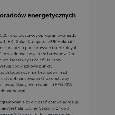
 doradców energetycznych
 2026 roku. Dostawcy oprogramowania do
oth, BKI, Solar-Computer, ZUB Helena) –
cenci urządzeń pomiarowych i kontrolnych
ii, szczelności powietrza i zrównoważenia
euro. Dostawcy szkoleń i kursów
zystują obowiązkowe punkty
ji. Usługodawcy marketingowi i lead
daty dofinansowania. Oraz dostawcy
esów aplikacyjnych (wnioski BEG, KfW
wieloosobowym.
ogramowania do obliczeń celowo adresuje
Westfalii i Dolnej Saksonii z 1 do 8
ają się 20 demo i podpisuje się siedem