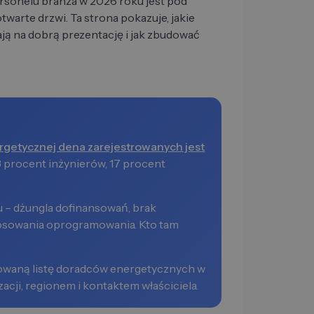
rsonelu branża w 2026 roku jest pod
twarte drzwi. Ta strona pokazuje, jakie
ają na dobrą prezentację i jak zbudować
ergetycznej dena zarejestrowanych jest
 procent inżynierów, 17 procent
 – dżungla dofinansowań, brak
tosowania oprogramowania. Kto tam
rowaną listę doradców energetycznych w
acji, regionem i kontaktem właściciela.