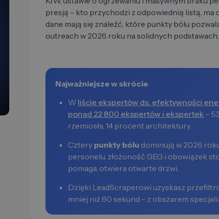
KfW, ustawie o ogrzewaniu i masywnym braku pe
presją – kto przychodzi z odpowiednią listą, ma o
dane mają się znaleźć, które punkty bólu pozwal
outreach w 2026 roku na solidnych podstawach.
Najważniejsze w skrócie
W
liście ekspertów ds. efektywności en
ponad 22 800 ekspertów i ekspertek
– 53
rzemiosła, 14 procent architektury.
Cztery
punkty bólu
dominują w 2026 roku
personelu, złożoność GEG i obowiązek s
pomaga, otwiera otwarte drzwi.
Dzięki LeadScraperowi uzyskasz przefilt
mniej niż 60 sekund – z obszarem specjaliz