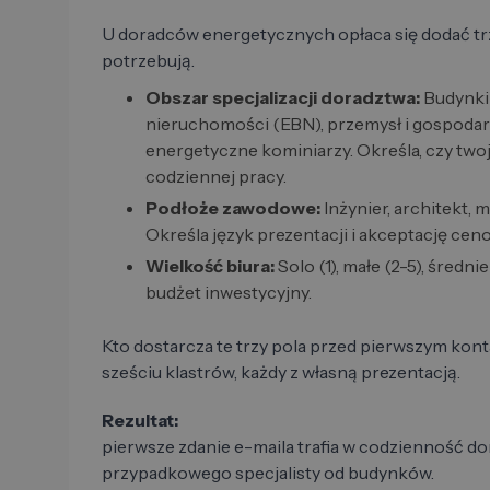
U doradców energetycznych opłaca się dodać trz
potrzebują.
Obszar specjalizacji doradztwa:
Budynki
nieruchomości (EBN), przemysł i gospoda
energetyczne kominiarzy. Określa, czy tw
codziennej pracy.
Podłoże zawodowe:
Inżynier, architekt, 
Określa język prezentacji i akceptację cen
Wielkość biura:
Solo (1), małe (2-5), średni
budżet inwestycyjny.
Kto dostarcza te trzy pola przed pierwszym kont
sześciu klastrów, każdy z własną prezentacją.
Rezultat:
pierwsze zdanie e-maila trafia w codzienność do
przypadkowego specjalisty od budynków.