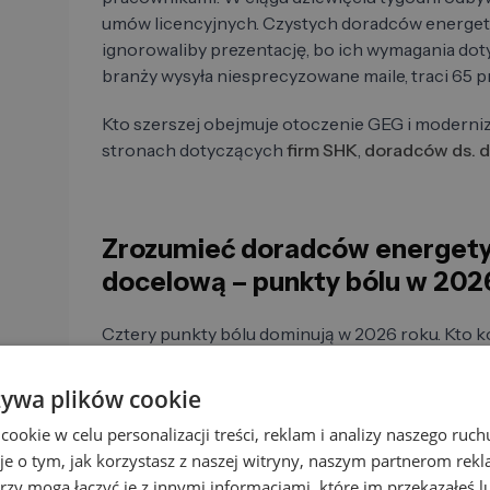
umów licencyjnych. Czystych doradców energety
ignorowaliby prezentację, bo ich wymagania dot
branży wysyła niesprecyzowane maile, traci 65 pro
Kto szerszej obejmuje otoczenie GEG i moderniz
stronach dotyczących
firm SHK
,
doradców ds. 
Zrozumieć doradców energety
docelową – punkty bólu w 202
Cztery punkty bólu dominują w 2026 roku. Kto ko
termin.
żywa plików cookie
okie w celu personalizacji treści, reklam i analizy naszego ru
Dżungla dofinansowania BEG, EBW,
!
EBN, EEW
je o tym, jak korzystasz z naszej witryny, naszym partnerom re
rzy mogą łączyć je z innymi informacjami, które im przekazałeś l