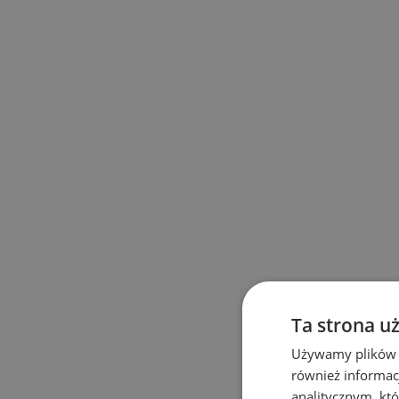
Ta strona u
Używamy plików co
również informac
analitycznym, któ