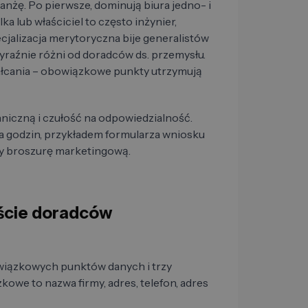
anżę. Po pierwsze, dominują biura jedno- i
a lub właściciel to często inżynier,
pecjalizacja merytoryczna bije generalistów
aźnie różni od doradców ds. przemysłu.
ałcania – obowiązkowe punkty utrzymują
niczną i czułość na odpowiedzialność.
 godzin, przykładem formularza wniosku
ny broszurę marketingową.
iście doradców
owiązkowych punktów danych i trzy
owe to nazwa firmy, adres, telefon, adres