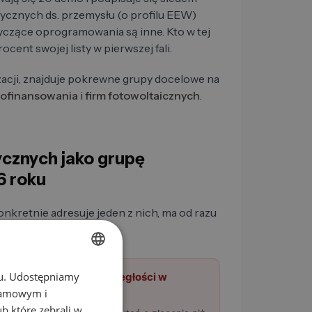
cznych ds. przemysłu (o profilu EEW)
yczące oprogramowania są inne. Kto w tej
cent swojej listy w pierwszej fali.
acji, znajduje pokrewne grupy docelowe na
dofinansowania
i
firm fotowoltaicznych
.
cznych jako grupę
6 roku
nkretnie adresuje jeden z nich, ma od razu
chu. Udostępniamy
GERMAN
Brak personelu i zaległości w
!
zamówieniach
klamowym i
EN
ub które zebrali w