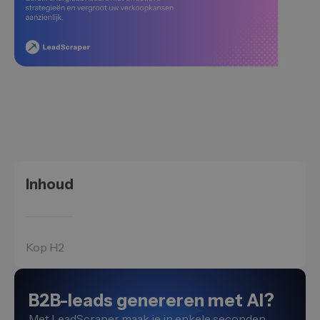
Inhoud
Kop H2
B2B-leads genereren met AI?
Met LeadScraper maak je in enkele seconden