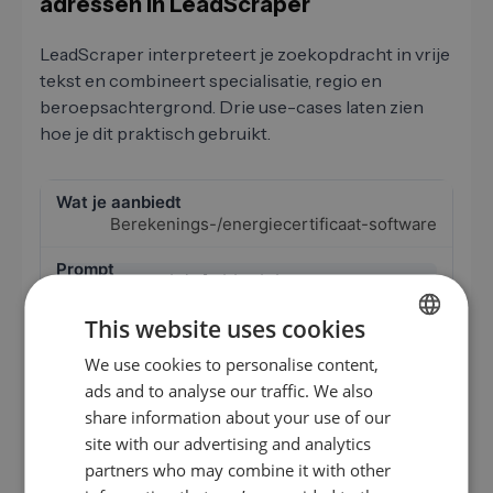
adressen in LeadScraper
LeadScraper interpreteert je zoekopdracht in vrije
tekst en combineert specialisatie, regio en
beroepsachtergrond. Drie use-cases laten zien
hoe je dit praktisch gebruikt.
Berekenings-/energiecertificaat-software
„Energiebeleidsadviseurs voor
woninggebouwen (BEG/EBW) in Noord-
Holland en Utrecht, één tot vijf
This website uses cookies
medewerkers, adviseurs met achtergrond
ingenieur of architect"
We use cookies to personalise content,
GERMAN
ads and to analyse our traffic. We also
EN
Solo- en kleinkantoortjes met actieve
share information about your use of our
woninggebouw-adviesportefeuille
ES
site with our advertising and analytics
partners who may combine it with other
FR