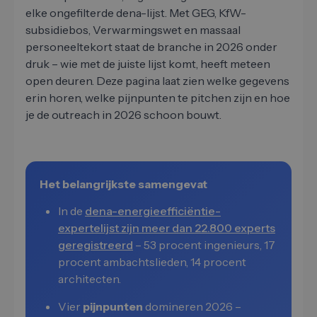
elke ongefilterde dena-lijst. Met GEG, KfW-
subsidiebos, Verwarmingswet en massaal
personeeltekort staat de branche in 2026 onder
druk – wie met de juiste lijst komt, heeft meteen
open deuren. Deze pagina laat zien welke gegevens
erin horen, welke pijnpunten te pitchen zijn en hoe
je de outreach in 2026 schoon bouwt.
Het belangrijkste samengevat
In de
dena-energieefficiëntie-
expertelijst zijn meer dan 22.800 experts
geregistreerd
– 53 procent ingenieurs, 17
procent ambachtslieden, 14 procent
architecten.
Vier
pijnpunten
domineren 2026 –