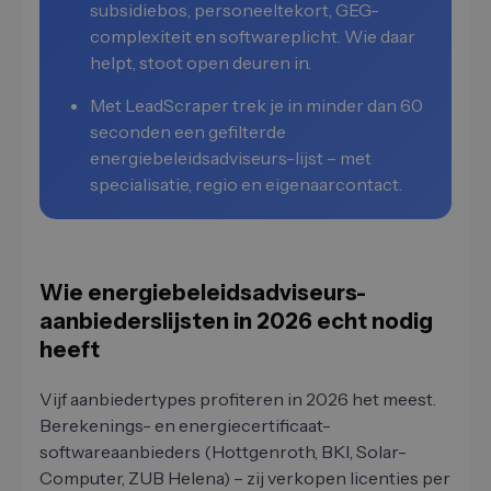
subsidiebos, personeeltekort, GEG-
complexiteit en softwareplicht. Wie daar
helpt, stoot open deuren in.
Met LeadScraper trek je in minder dan 60
seconden een gefilterde
energiebeleidsadviseurs-lijst – met
specialisatie, regio en eigenaarcontact.
Wie energiebeleidsadviseurs-
aanbiederslijsten in 2026 echt nodig
heeft
Vijf aanbiedertypes profiteren in 2026 het meest.
Berekenings- en energiecertificaat-
softwareaanbieders (Hottgenroth, BKI, Solar-
Computer, ZUB Helena) – zij verkopen licenties per