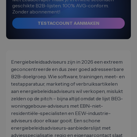
geschikte B2B-lijsten. 100% AVG-conform.
Zonder abonnement!
TESTACCOUNT AANMAKEN
Energiebeleidsadviseurs zijn in 2026 een extreem
geconcentreerde en dus zeer goed adresseerbare
B2B-doelgroep. Wie software, trainingen, meet- en
testapparatuur, marketing of verbruiksartikelen
aan energiebeleidsadviseurs wil verkopen, mislukt
zelden op de pitch – bijna altijd omdat de lijst BEG-
woninggebouw-adviseurs met EBN-niet-
residentiële-specialisten en EEW-industrie-
adviseurs door elkaar gooit. Een schone
energiebeleidsadviseurs-aanbiederslijst met
adviesspecialisatie, regio en eigenaarcontact slaat