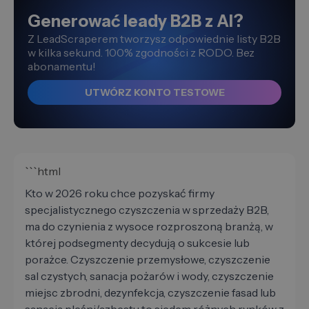
Generować leady B2B z AI?
Z LeadScraperem tworzysz odpowiednie listy B2B
w kilka sekund. 100% zgodności z RODO. Bez
abonamentu!
UTWÓRZ KONTO TESTOWE
```html
Kto w 2026 roku chce pozyskać firmy
specjalistycznego czyszczenia w sprzedaży B2B,
ma do czynienia z wysoce rozproszoną branżą, w
której podsegmenty decydują o sukcesie lub
porażce. Czyszczenie przemysłowe, czyszczenie
sal czystych, sanacja pożarów i wody, czyszczenie
miejsc zbrodni, dezynfekcja, czyszczenie fasad lub