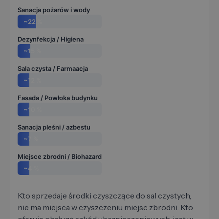
Sanacja pożarów i wody
~22 %
Dezynfekcja / Higiena
~15 %
Sala czysta / Farmaacja
~12 %
Fasada / Powłoka budynku
~10 %
Sanacja pleśni / azbestu
~7 %
Miejsce zbrodni / Biohazard
~4 %
Kto sprzedaje środki czyszczące do sal czystych,
nie ma miejsca w czyszczeniu miejsc zbrodni. Kto