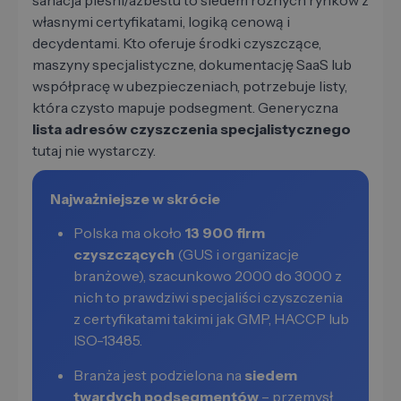
sanacja pleśni/azbestu to siedem różnych rynków z
własnymi certyfikatami, logiką cenową i
decydentami. Kto oferuje środki czyszczące,
maszyny specjalistyczne, dokumentację SaaS lub
współpracę w ubezpieczeniach, potrzebuje listy,
która czysto mapuje podsegment. Generyczna
lista adresów czyszczenia specjalistycznego
tutaj nie wystarczy.
Najważniejsze w skrócie
Polska ma około
13 900 firm
czyszczących
(GUS i organizacje
branżowe), szacunkowo 2000 do 3000 z
nich to prawdziwi specjaliści czyszczenia
z certyfikatami takimi jak GMP, HACCP lub
ISO-13485.
Branża jest podzielona na
siedem
twardych podsegmentów
– przemysł,