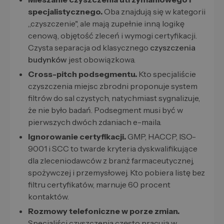
specjalistycznego.
Oba znajdują się w kategorii
„czyszczenie", ale mają zupełnie inną logikę
cenową, objętość zleceń i wymogi certyfikacji.
Czysta separacja od klasycznego
czyszczenia
budynków
jest obowiązkowa.
Cross-pitch podsegmentu.
Kto specjaliście
czyszczenia miejsc zbrodni proponuje system
filtrów do sal czystych, natychmiast sygnalizuje,
że nie było badań. Podsegment musi być w
pierwszych dwóch zdaniach e-maila.
Ignorowanie certyfikacji.
GMP, HACCP, ISO-
9001 i SCC to twarde kryteria dyskwalifikujące
dla zleceniodawców z branż farmaceutycznej,
spożywczej i przemysłowej. Kto pobiera listę bez
filtru certyfikatów, marnuje 60 procent
kontaktów.
Rozmowy telefoniczne w porze zmian.
Specjaliści czyszczenia często pracują w