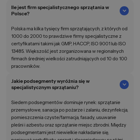
Ile jest firm specjalistycznego sprzątania w
Polsce?
Polska ma kilka tysięcy firm sprzątających, z których od
1000 do 2000 to prawdziwe firmy specjalistyczne z
certyfikatami takimi jak GMP, HACCP, ISO 9001 lub ISO
13485. Większość jest zorganizowana w regionalnych
firmach średniej wielkości zatrudniających od 10 do 100
pracowników.
Jakie podsegmenty wyróżnia się w
specjalistycznym sprzątaniu?
Siedem podsegmentów dominuje rynek: sprzątanie
przemysłowe, sanacja po pożarze i zalaniu, dezynfekcja,
pomieszczenia czyste/farmacja, fasady, usuwanie
pleśni i azbestu oraz sprzątanie miejsc zbrodni. Między
podsegmentami jest niewielkie nakładanie się,
ponieważ certyfikaty, sprzęt i zleceniodawcy są różni.