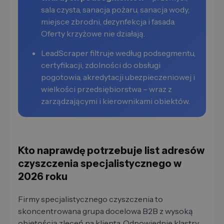
sala czysta, sanacja pożaru, sanacja wody,
miejsce zbrodni, dezynfekcja i fasada.
Oferty krzyżowe nie działają.
LeadScraper filtruje według podsegmentu,
certyfikacji, zdolności do obsługi
pogotowia, akredytacji ubezpieczeniowej i
wielkości przedsiębiorstwa – wraz z
zarządzającymi i kierownikami obiektów.
Kto naprawdę potrzebuje list adresów
czyszczenia specjalistycznego w
2026 roku
Firmy specjalistycznego czyszczenia to
skoncentrowana grupa docelowa B2B z wysoką
objętością zleceń na klienta. Odpowiednie klastry