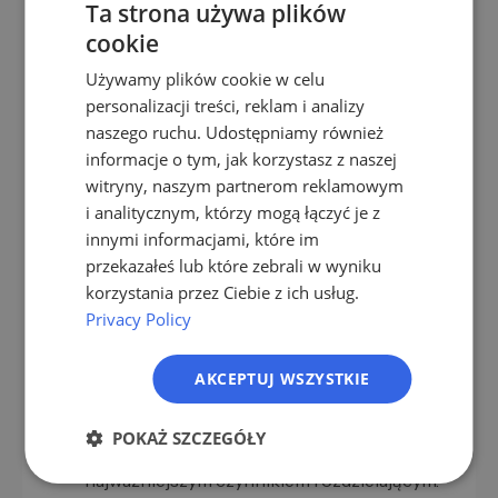
Ta strona używa plików
Zarządzający, Zarządzanie jakością,
cookie
Odpowiedzialny za IT
GERMAN
Używamy plików cookie w celu
EN
personalizacji treści, reklam i analizy
ES
naszego ruchu. Udostępniamy również
informacje o tym, jak korzystasz z naszej
FR
Przepływ praktyczny – jak
witryny, naszym partnerom reklamowym
IT
pozyskujesz firmy czyszczenia
i analitycznym, którzy mogą łączyć je z
specjalistycznego jako klientów
NL
innymi informacjami, które im
przekazałeś lub które zebrali w wyniku
PL
Specjaliści czyszczenia są w dzień na wdrożeniach,
korzystania przez Ciebie z ich usług.
wieczorem w dokumentacji. Krótkie okna uwagi, ale
Privacy Policy
jasne decyzje, gdy pitch się zgadza. Praktyczny
przepływ przebiega tak.
AKCEPTUJ WSZYSTKIE
Pobierz listę
– z LeadScraper filtrując według
podsegmentu, certyfikacji, zdolności do
POKAŻ SZCZEGÓŁY
obsługi pogotowia i regionu. Podsegment jest
najważniejszym czynnikiem rozdzielającym.