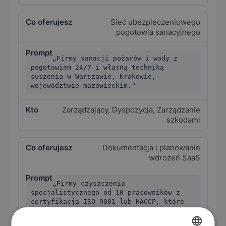
Sieć ubezpieczeniowego
pogotowia sanacyjnego
„Firmy sanacji pożarów i wody z
pogotowiem 24/7 i własną techniką
suszenia w Warszawie, Krakowie,
województwie mazowieckim."
Zarządzający, Dyspozycja, Zarządzanie
szkodami
Dokumentacja i planowanie
wdrożeń SaaS
„Firmy czyszczenia
specjalistycznego od 10 pracowników z
certyfikacją ISO-9001 lub HACCP, które
planują modernizację dokumentacji."