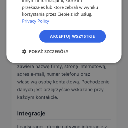
innymi informacjami, które im
Trzystopniowy proces wzbogacania
przekazałeś lub które zebrali w wyniku
danych:
Zanim kontakt zostanie zwrócony,
PL
korzystania przez Ciebie z ich usług.
przechodzi przez kilka następujących po
Privacy Policy
sobie etapów weryfikacji i wzbogacania.
Proces ten zwiększa kompletność i
AKCEPTUJ WSZYSTKIE
wiarygodność danych przechowywanych
w tle.
POKAŻ SZCZEGÓŁY
Kompletne dane kontaktowe:
Każdy lead
zawiera nazwę firmy, stronę internetową,
adres e-mail, numer telefonu oraz
właściwą osobę kontaktową. Pochodzenie
danych jest przejrzyście wskazane przy
każdym kontakcie.
Integracje
Leadscraper oferuje natywne integracje z