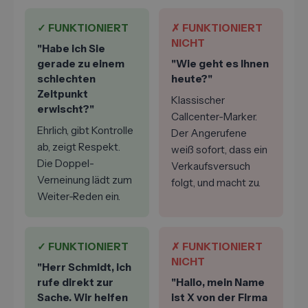
✓ FUNKTIONIERT
✗ FUNKTIONIERT
NICHT
"Habe ich Sie
gerade zu einem
"Wie geht es Ihnen
schlechten
heute?"
Zeitpunkt
Klassischer
erwischt?"
Callcenter-Marker.
Ehrlich, gibt Kontrolle
Der Angerufene
ab, zeigt Respekt.
weiß sofort, dass ein
Die Doppel-
Verkaufsversuch
Verneinung lädt zum
folgt, und macht zu.
Weiter-Reden ein.
✓ FUNKTIONIERT
✗ FUNKTIONIERT
NICHT
"Herr Schmidt, ich
rufe direkt zur
"Hallo, mein Name
Sache. Wir helfen
ist X von der Firma