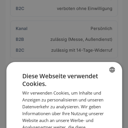
verboten ohne Einwilligung
Persönlich
zulässig (Messe, Außendienst)
zulässig mit 14-Tage-Widerruf
SMS / Messenger
Diese Webseite verwendet
verboten ohne Einwilligung
Cookies.
GERMAN
verboten ohne Einwilligung
Wir verwenden Cookies, um Inhalte und
EN
Anzeigen zu personalisieren und unseren
ES
Datenverkehr zu analysieren. Wir geben
Informationen über Ihre Nutzung unserer
FR
Website auch an unsere Werbe- und
Verstöße können teuer werden. Das UWG sieht
IT
Analysepartner weiter, die diese