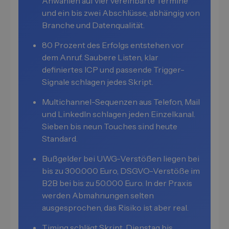
Anwahlen auf vier vereinbarte Termine
und ein bis zwei Abschlüsse, abhängig von
Branche und Datenqualität.
80 Prozent des Erfolgs entstehen vor
dem Anruf. Saubere Listen, klar
definiertes ICP und passende Trigger-
Signale schlagen jedes Skript.
Multichannel-Sequenzen aus Telefon, Mail
und LinkedIn schlagen jeden Einzelkanal.
Sieben bis neun Touches sind heute
Standard.
Bußgelder bei UWG-Verstößen liegen bei
bis zu 300.000 Euro, DSGVO-Verstöße im
B2B bei bis zu 50.000 Euro. In der Praxis
werden Abmahnungen selten
ausgesprochen, das Risiko ist aber real.
Timing schlägt Skript. Dienstag bis