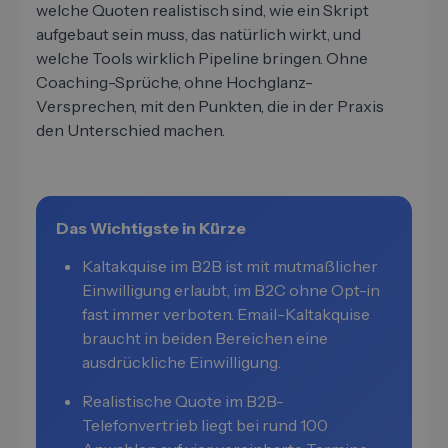
welche Quoten realistisch sind, wie ein Skript
aufgebaut sein muss, das natürlich wirkt, und
welche Tools wirklich Pipeline bringen. Ohne
Coaching-Sprüche, ohne Hochglanz-
Versprechen, mit den Punkten, die in der Praxis
den Unterschied machen.
Das Wichtigste in Kürze
Kaltakquise im B2B ist mit mutmaßlicher
Einwilligung erlaubt, im B2C ohne Opt-in
fast immer verboten. Email-Kaltakquise
braucht in beiden Bereichen eine
ausdrückliche Einwilligung.
Realistische Quote im B2B-
Telefonvertrieb liegt bei rund 100