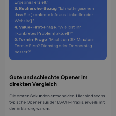
Ergebnis] erzielt."
3. Recherche-Bezug
: "Ich hatte gesehen,
dass Sie [konkrete Info aus LinkedIn oder
Website]."
4. Value-First-Frage
: "Wie löst ihr
[konkretes Problem] aktuell?"
5. Termin-Frage
: "Macht ein 30-Minuten-
Termin Sinn? Dienstag oder Donnerstag
besser?"
Gute und schlechte Opener im
direkten Vergleich
Die ersten Sekunden entscheiden. Hier sind sechs
typische Opener aus der DACH-Praxis, jeweils mit
der Erklärung warum.