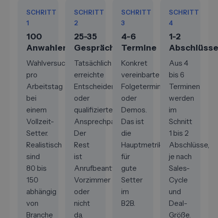
SCHRITT
SCHRITT
SCHRITT
SCHRITT
1
2
3
4
100
25-35
4-6
1-2
Anwahlen
Gespräche
Termine
Abschlüss
Wahlversuche
Tatsächlich
Konkret
Aus 4
pro
erreichte
vereinbarte
bis 6
Arbeitstag
Entscheider
Folgetermine
Terminen
bei
oder
oder
werden
einem
qualifizierte
Demos.
im
Vollzeit-
Ansprechpartner.
Das ist
Schnitt
Setter.
Der
die
1 bis 2
Realistisch
Rest
Hauptmetrik
Abschlüsse,
sind
ist
für
je nach
80 bis
Anrufbeantworter,
gute
Sales-
150
Vorzimmer
Setter
Cycle
abhängig
oder
im
und
von
nicht
B2B.
Deal-
Branche
da.
Größe.