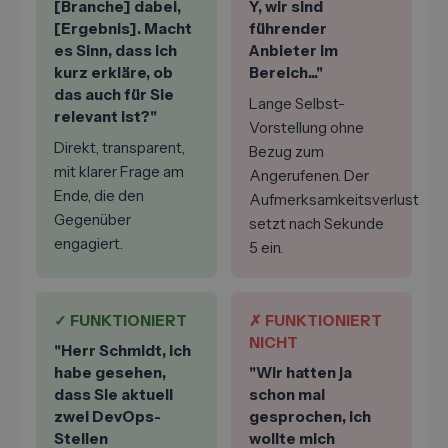
[Branche] dabei,
Y, wir sind
[Ergebnis]. Macht
führender
es Sinn, dass ich
Anbieter im
kurz erkläre, ob
Bereich..."
das auch für Sie
Lange Selbst-
relevant ist?"
Vorstellung ohne
Direkt, transparent,
Bezug zum
mit klarer Frage am
Angerufenen. Der
Ende, die den
Aufmerksamkeitsverlust
Gegenüber
setzt nach Sekunde
engagiert.
5 ein.
✓ FUNKTIONIERT
✗ FUNKTIONIERT
NICHT
"Herr Schmidt, ich
habe gesehen,
"Wir hatten ja
dass Sie aktuell
schon mal
zwei DevOps-
gesprochen, ich
Stellen
wollte mich