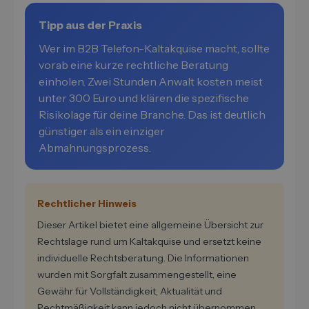
Tipp aus der Praxis
Wer im B2B Telefon-Kaltakquise macht, sollte
vorab eine kurze rechtliche Beratung
einholen. Zwei Stunden Anwalt kosten meist
unter 300 Euro und klären die spezifische
Risikolage für deine Branche. Das ist deutlich
günstiger als ein einziger
Abmahnungsprozess.
Rechtlicher Hinweis
Dieser Artikel bietet eine allgemeine Übersicht zur
Rechtslage rund um Kaltakquise und ersetzt keine
individuelle Rechtsberatung. Die Informationen
wurden mit Sorgfalt zusammengestellt, eine
Gewähr für Vollständigkeit, Aktualität und
Rechtmäßigkeit kann jedoch nicht übernommen