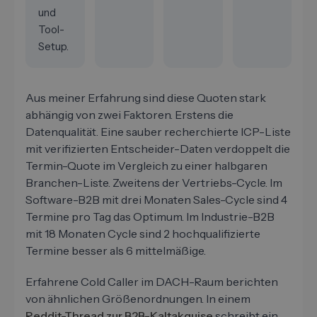
und
Tool-
Setup.
Aus meiner Erfahrung sind diese Quoten stark
abhängig von zwei Faktoren. Erstens die
Datenqualität. Eine sauber recherchierte ICP-Liste
mit verifizierten Entscheider-Daten verdoppelt die
Termin-Quote im Vergleich zu einer halbgaren
Branchen-Liste. Zweitens der Vertriebs-Cycle. Im
Software-B2B mit drei Monaten Sales-Cycle sind 4
Termine pro Tag das Optimum. Im Industrie-B2B
mit 18 Monaten Cycle sind 2 hochqualifizierte
Termine besser als 6 mittelmäßige.
Erfahrene Cold Caller im DACH-Raum berichten
von ähnlichen Größenordnungen. In einem
Reddit-Thread zur B2B-Kaltakquise
schreibt ein