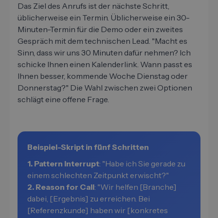
Das Ziel des Anrufs ist der nächste Schritt,
üblicherweise ein Termin. Üblicherweise ein 30-
Minuten-Termin für die Demo oder ein zweites
Gespräch mit dem technischen Lead. "Macht es
Sinn, dass wir uns 30 Minuten dafür nehmen? Ich
schicke Ihnen einen Kalenderlink. Wann passt es
Ihnen besser, kommende Woche Dienstag oder
Donnerstag?" Die Wahl zwischen zwei Optionen
schlägt eine offene Frage.
Beispiel-Skript in fünf Schritten
1. Pattern Interrupt
: "Habe ich Sie gerade zu
einem schlechten Zeitpunkt erwischt?"
2. Reason for Call
: "Wir helfen [Branche]
dabei, [Ergebnis] zu erreichen. Bei
[Referenzkunde] haben wir [konkretes