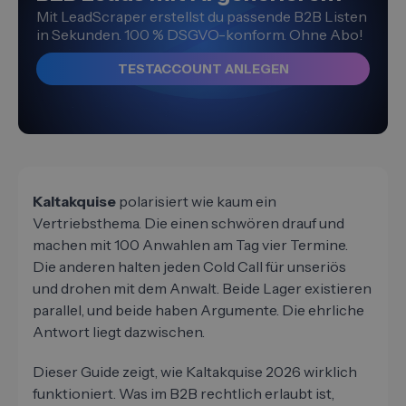
Mit LeadScraper erstellst du passende B2B Listen
in Sekunden. 100 % DSGVO-konform. Ohne Abo!
TESTACCOUNT ANLEGEN
Kaltakquise
polarisiert wie kaum ein
Vertriebsthema. Die einen schwören drauf und
machen mit 100 Anwahlen am Tag vier Termine.
Die anderen halten jeden Cold Call für unseriös
und drohen mit dem Anwalt. Beide Lager existieren
parallel, und beide haben Argumente. Die ehrliche
Antwort liegt dazwischen.
Dieser Guide zeigt, wie Kaltakquise 2026 wirklich
funktioniert. Was im B2B rechtlich erlaubt ist,