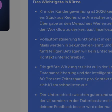
Das Wichtigste in Kürze
KI in der Kundengewinnung ist 2026 ke
ein Stack aus Recherche, Anreicherung
Übergabe an den Menschen. Wer einzeln
den Workflow zu denken, baut Insellös
Vollautomatisierung funktioniert in der
Mails werden in Sekunden erkannt, und 
fünfstelligen Beträgen will kein Entsc
Kontakt unterschreiben.
Die größte Wirkung erzielst du in der 
Datenanreicherung und der intelligenten
80 Prozent Zeitersparnis pro Kontakt re
sich KI am schnellsten aus.
Der Unterschied zwischen guten und sch
der UI, sondern in der Datenbasis und i
deinem Feedback besser wird oder nur 