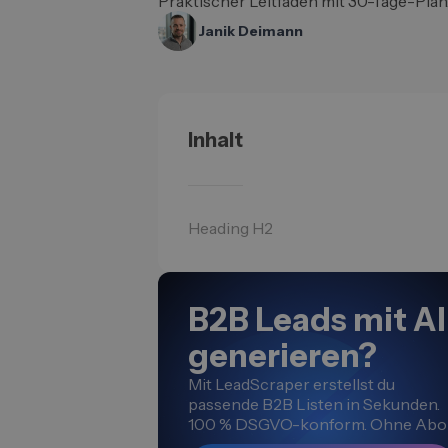
Praktischer Leitfaden mit 30-Tage-Plan
Janik Deimann
Inhalt
Heading H2
B2B Leads mit AI
generieren?
Mit LeadScraper erstellst du
passende B2B Listen in Sekunden.
100 % DSGVO-konform. Ohne Abo