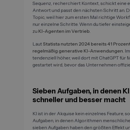
Sequenz, recherchiert Kontext, schickt eine e
Antwort und passt den nächsten Schritt an. Da
Topic, weil hier zum ersten Mal richtige Work
nur einzelne Schritte. Wenn du tiefer einsteig
zu
KI-Agenten im Vertrieb
.
Laut
Statista nutzten 2024 bereits 41 Proze
regelmäßig generative KI-Anwendungen
. I
tendenziell höher, weil dort mit ChatGPT für M
gestartet wird, bevor das Unternehmen offiziel
Sieben Aufgaben, in denen 
schneller und besser macht
KI ist in der Akquise kein einzelnes Feature,
Aufgaben, in denen Algorithmen menschliche
sieben Aufgaben haben den größten Effekt und