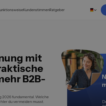
unktionsweise
Kundenstimmen
Ratgeber
nung mit
raktische
 mehr B2B-
g 2026 fundamental. Welche
hler du vermeiden musst.