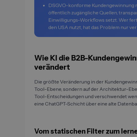
DSGVO-konforme Kundengewinnung mit 
öffentlich zugängliche Quellen, transp
Einwilligungs-Workflows setzt. Wer fe
den USA nutzt, hat das Problem nur ver
Wie KI die B2B-Kundengewinn
verändert
Die größte Veränderung in der Kundengewinnun
Tool-Ebene, sondern auf der Architektur-Ebene
Tool-Entscheidungen und verschwendet wenige
eine ChatGPT-Schicht über eine alte Datenba
Vom statischen Filter zum ler