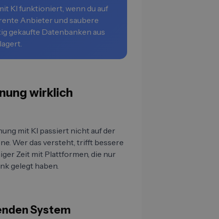
KI funktioniert, wenn du auf
arente Anbieter und saubere
rtig gekaufte Datenbanken aus
lagert.
ung wirklich
g mit KI passiert nicht auf der
. Wer das versteht, trifft bessere
r Zeit mit Plattformen, die nur
nk gelegt haben.
nenden System