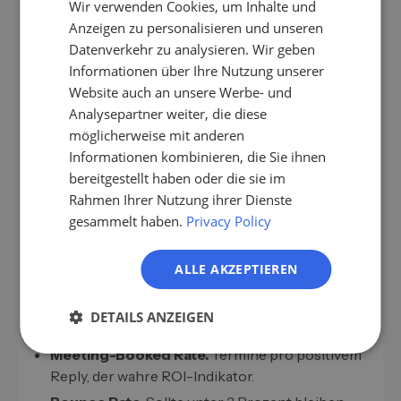
Wir verwenden Cookies, um Inhalte und
EN
Anzeigen zu personalisieren und unseren
ES
Datenverkehr zu analysieren. Wir geben
KPIs, an denen du den Lemlist-Erfolg
Informationen über Ihre Nutzung unserer
FR
misst
Website auch an unsere Werbe- und
IT
Analysepartner weiter, die diese
Fünf Kennzahlen sind das Minimum, um eine
NL
möglicherweise mit anderen
Lemlist-Kampagne zu steuern.
Informationen kombinieren, die Sie ihnen
PL
Open Rate.
Indikation für Subject Line und
bereitgestellt haben oder die sie im
Sender-Reputation. Im B2B-Cold-Outbound 30
Rahmen Ihrer Nutzung ihrer Dienste
bis 50 Prozent realistisch.
gesammelt haben.
Privacy Policy
Reply Rate.
Die wichtigste KPI. Cold-Sequenzen
liegen typischerweise bei 3 bis 8 Prozent.
ALLE AKZEPTIEREN
Positive Reply Rate.
Anteil der Replies, die
echtes Interesse zeigen. Trennt freundliche
DETAILS ANZEIGEN
Absagen von echten Leads.
Meeting-Booked Rate.
Termine pro positivem
Reply, der wahre ROI-Indikator.