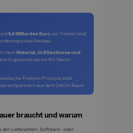
rund
5,4 Milliarden Euro
um. Treiber sind
örderung sowie Neubau.
ert nach
Material, Größenklasse und
dere Argumente als ein 80-Mann-
mantische Freitext-Prompts statt
n Ansprechpartnern aus dem DACH-Raum.
bauer braucht und warum
, der Lieferanten-, Software- oder