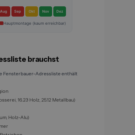
Aug
Sep
Okt
Nov
Dez
Hauptmontage (kaum erreichbar)
essliste brauchst
le Fensterbauer-Adressliste enthält
gion
serei, 16.23 Holz, 25.12 Metallbau)
um, Holz-Alu)
mmer
 Betrieben