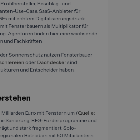
Profilhersteller, Beschlag- und
ranten-Use-Case. SaaS-Anbieter für
Fs mit echtem Digitalisierungsdruck.
mit Fensterbauern als Multiplikator für
ing-Agenturen finden hier eine wachsende
n und Fachkräften.
 oder Sonnenschutz nutzen Fensterbauer
schlereien
oder
Dachdecker
sind
trukturen und Entscheider haben.
verstehen
 Milliarden Euro mit Fenstern um (
Quelle:
sche Sanierung, BEG-Förderprogramme und
rägt und stark fragmentiert. Solo-
egionalen Betrieben mit 50 Mitarbeitern