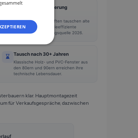
ES
e gesammelt
Energetische Sanierung
↻
FR
Eigentümer und
Wohnungsgesellschaften tauschen alte
IT
KZEPTIEREN
Fenster gegen energieeffiziente
NL
Modelle. Hauptauftragsquelle 2026.
PL
Tausch nach 30+ Jahren
⌛
Klassische Holz- und PVC-Fenster aus
den 80ern und 90ern erreichen ihre
technische Lebensdauer.
ensterbauern klar. Hauptmontagezeit
aum für Verkaufsgespräche, dazwischen
rlauf