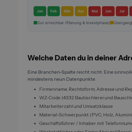
Jan
Feb
Mär
Apr
Mai
Jun
Jul
Gut erreichbar (Planung & Investphase)
Übergang
Welche Daten du in deiner Adr
Eine Branchen-Spalte reicht nicht. Eine sinnvol
mindestens neun Datenpunkte.
Firmenname, Rechtsform, Adresse und Re
WZ-Code (43.32 Bautischlerei und Bauschlos
Mitarbeiterzahl und Umsatzklasse
Material-Schwerpunkt (PVC, Holz, Alumini
Geschäftsführer / Inhaber mit Telefonnu
Werkstattleiter oder Einkauf bei größeren