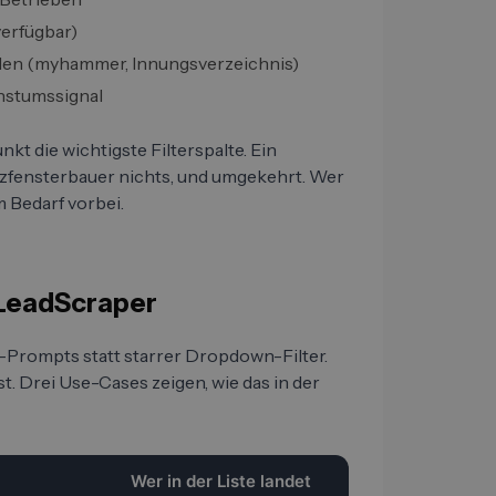
 verfügbar)
len (myhammer, Innungsverzeichnis)
chstumssignal
t die wichtigste Filterspalte. Ein
olzfensterbauer nichts, und umgekehrt. Wer
am Bedarf vorbei.
 LeadScraper
-Prompts statt starrer Dropdown-Filter.
. Drei Use-Cases zeigen, wie das in der
Wer in der Liste landet