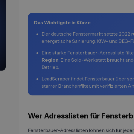
Das Wichtigste in Kürze
Der deutsche Fenstermarkt setzte 2022 
energetische Sanierung, KfW- und BEG-F
Eine starke Fensterbauer-Adressliste filt
Region
. Eine Solo-Werkstatt braucht an
Betrieb.
LeadScraper findet Fensterbauer über se
starrer Branchenfilter, mit verifizierte
Wer Adresslisten für Fenster
Fensterbauer-Adresslisten lohnen sich für jeden