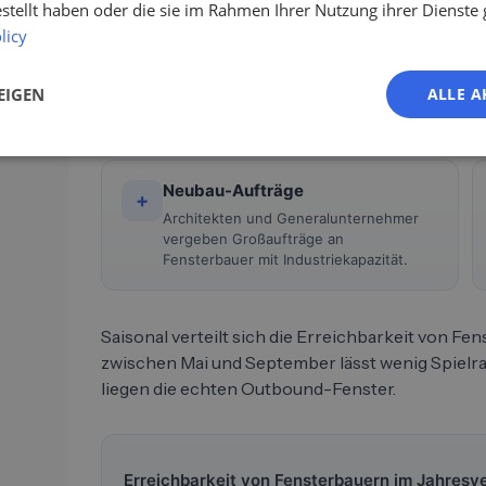
estellt haben oder die sie im Rahmen Ihrer Nutzung ihrer Dienst
KfW- und BEG-Förderwellen
€
licy
Wenn Förderprogramme aufgestockt
werden, springt die Auftragslage
EIGEN
ALLE A
spürbar an, oft im Wochenrhythmus.
Neubau-Aufträge
+
Architekten und Generalunternehmer
vergeben Großaufträge an
Fensterbauer mit Industriekapazität.
Saisonal verteilt sich die Erreichbarkeit von F
zwischen Mai und September lässt wenig Spielr
liegen die echten Outbound-Fenster.
Erreichbarkeit von Fensterbauern im Jahresve