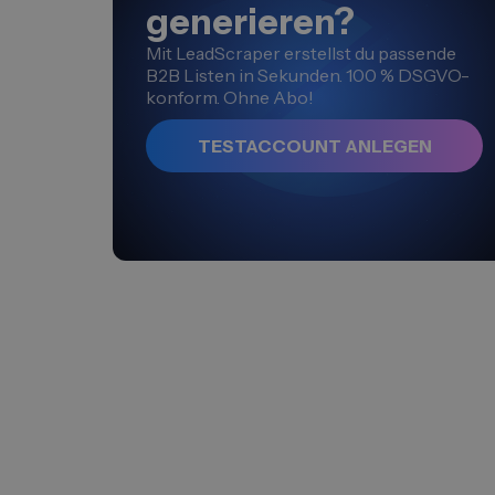
generieren?
Mit LeadScraper erstellst du passende
B2B Listen in Sekunden. 100 % DSGVO-
konform. Ohne Abo!
TESTACCOUNT ANLEGEN