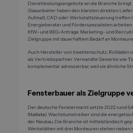
Dienstleistungsangebote an die Branche bringt. 
Glasanbieter haben den klarsten direkten Liefe
Aufmaß, CAD oder Werkstattsteuerung treffen G
Energieberater und Förderspezialisten arbeiten 
KfW- und BEG-Anträge. Marketing- und Recruit
Zielgruppe mit dauerhaftem Bedarf an Monteure
Auch Hersteller von Insektenschutz, Rollläden
als Vertriebspartner. Verwandte Gewerke wie
Ti
komplementär adressierbar, weil sie ähnliche S
Fensterbauer als Zielgruppe 
Der deutsche Fenstermarkt setzte 2022 rund 5,4
Statista
). Wachstumstreiber sind die energeti
der Neubau. Die Branche ist mittelständisch gep
Werkstätten mit drei Monteuren stehen neben r