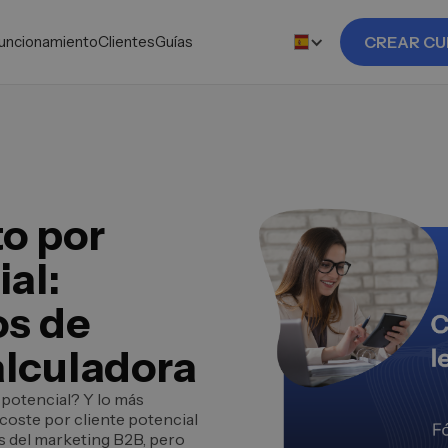
uncionamiento
Clientes
Guías
CREAR CU
to por
ial:
os de
alculadora
 potencial? Y lo más
coste por cliente potencial
es del marketing B2B, pero