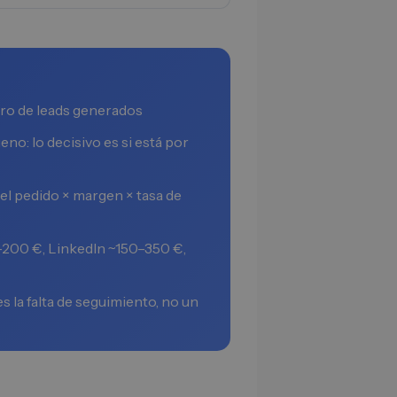
ero de leads generados
o: lo decisivo es si está por
el pedido × margen × tasa de
200 €, LinkedIn ~150–350 €,
 la falta de seguimiento, no un