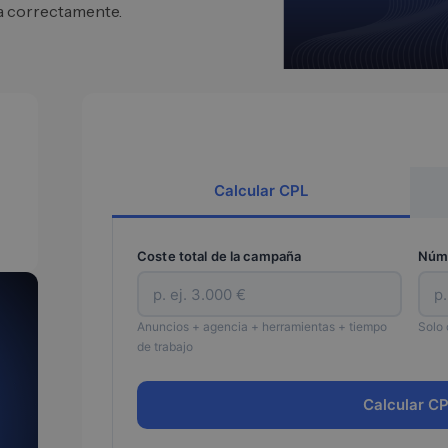
ica correctamente.
Calcular CPL
Coste total de la campaña
Núme
Anuncios + agencia + herramientas + tiempo
Solo 
de trabajo
Calcular C