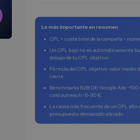
Lo más importante en resumen
CPL = coste total de la campaña ÷ núm
Un CPL bajo no es automáticamente buen
debajo de tu CPL objetivo
Fórmula del CPL objetivo: valor medio d
cierre
Benchmarks B2B DE: Google Ads ~100–
cold outreach ~5–30 €
La causa más frecuente de un CPL alto es
presupuesto demasiado elevado