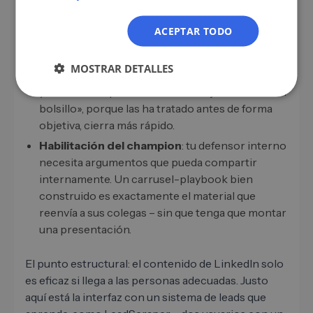
personas a las que quieres llegar de forma
selectiva, no sobre tráfico casual.
ACEPTAR TODO
Gestión previa de objeciones
: un carrusel que
trata de antemano una objeción típica acorta las
MOSTRAR DETALLES
conversaciones de ventas. Quien en las demos
ya tiene el 80 por ciento de las objeciones «en el
bolsillo», porque las ha tratado antes de forma
objetiva, cierra más rápido.
Habilitación del champion
: tu defensor interno
necesita argumentos que pueda compartir
internamente. Un carrusel-playbook bien
construido es exactamente el material que
reenvía a sus colegas – sin que tenga que montar
una presentación.
El punto estructural: el contenido de LinkedIn solo
es eficaz si llega a las personas adecuadas. Justo
aquí está la interfaz con un sistema de leads que