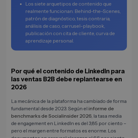
Los siete arquetipos de contenido que
realmente funcionan: Behind-the-Scenes,
patrón de diagnóstico, tesis contraria,
análisis de caso, carrusel-playbook,
publicación con cita de cliente, curva de
aprendizaje personal.
Por qué el contenido de LinkedIn para
las ventas B2B debe replantearse en
2026
La mecánica de la plataforma ha cambiado de forma
fundamental desde 2023. Según el
informe de
benchmarks de Socialinsider 2026
, la tasa media
de engagement en LinkedIn es del 3,85 por ciento –
pero el margen entre formatos es enorme. Los