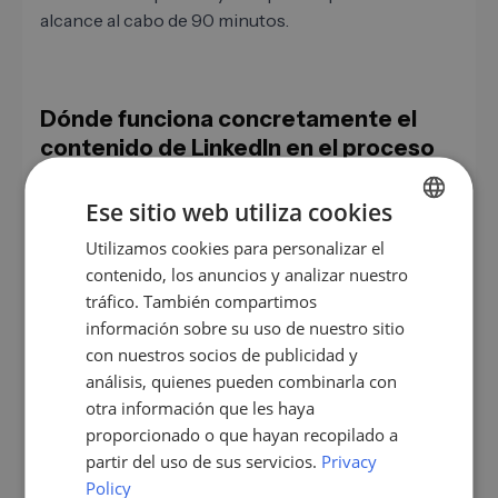
alcance al cabo de 90 minutos.
Dónde funciona concretamente el
contenido de LinkedIn en el proceso
de ventas
Ese sitio web utiliza cookies
El contenido en LinkedIn no es un fin en sí mismo –
Utilizamos cookies para personalizar el
GERMAN
debe apoyar el proceso de ventas. Tres conexiones
contenido, los anuncios y analizar nuestro
concretas que funcionan especialmente bien en
EN
tráfico. También compartimos
2026:
ES
información sobre su uso de nuestro sitio
Calentamiento previo al outreach
: antes de
con nuestros socios de publicidad y
FR
escribir en frío a un contacto, debería haberte
análisis, quienes pueden combinarla con
visto ya tres veces en el feed. La investigación de
IT
otra información que les haya
contactos con un sistema como
LeadScraper
proporcionado o que hayan recopilado a
NL
ayuda a identificar de antemano los perfiles
partir del uso de sus servicios.
Privacy
PL
relevantes – tu contenido actúa entonces sobre
Policy