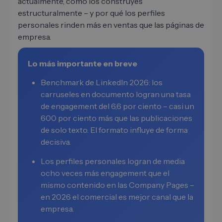
actualmente, cómo los construyes
estructuralmente – y por qué los perfiles
personales rinden más en ventas que las páginas de
empresa.
Lo más importante en breve
Benchmark de LinkedIn 2026: los
carruseles en documento logran una tasa
de engagement del 6,6 por ciento – casi un
600 por ciento más que las publicaciones
de solo texto. El formato influye de forma
decisiva.
Los perfiles personales logran de media
ocho veces más engagement que el
mismo contenido en las Company Pages –
en 2026 el comercial es mejor canal que la
empresa.