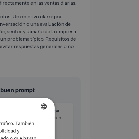
irectamente en las ventas diarias.
tos. Un objetivo claro: por
onversación o una evaluación de
ón, sector y tamaño de la empresa.
un problema típico. Requisitos de
 evitar respuestas generales o no
 buen prompt
Persona objetivo precisa
2
Para quién exactamente: con
 tráfico. También
GERMAN
rol, sector y tamaño de
empresa.
licidad y
EN
onado o que hayan