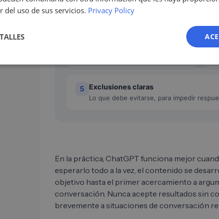
r del uso de sus servicios.
Privacy Policy
Contexto
3
TALLES
ACE
Aportar contexto, por ejemplo
una necesidad actual o un
problema habitual.
Exclusiones claras
5
Lo que debe evitarse, para impedir respu
En la práctica, ChatGPT funciona mejor cuando
esperarlo todo a la vez, el contenido se desarr
objetivo hasta el primer acercamiento a argu
conversación. Nunca acepte resultados sin c
brevemente a situaciones de conversación re