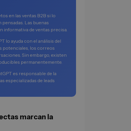
os en las ventas B2B si lo
en pensadas. Las buenas
 informativa de ventas precisa.
 lo ayuda con el análisis del
es potenciales, los correos
rsaciones. Sin embargo, existen
producibles permanentemente.
tGPT es responsable de la
as especializadas de leads
rectas marcan la