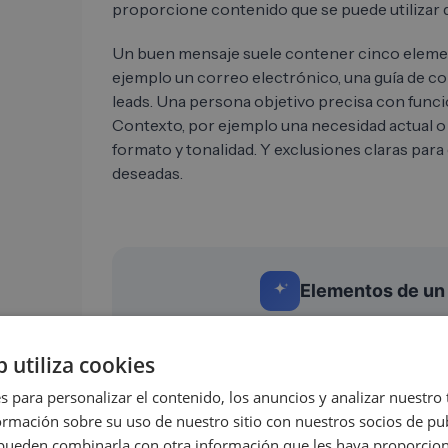
proporcione contenido que se puede utilizar d
Un buen mensaje suele contener cinco elemen
ejemplo un correo electrónico, una guía de c
leads. Una persona objetivo precisa con funci
Contexto, por ejemplo una necesidad actual o 
formato y tonalidad. Y exclusiones claras para
deseadas.
Elementos de un
Objetivo claro
b utiliza cookies
1
Lo que ChatGPT debe entregar:
s para personalizar el contenido, los anuncios y analizar nuestro
por ejemplo un correo, una guía
de conversación o una
mación sobre su uso de nuestro sitio con nuestros socios de pub
evaluación de leads.
s pueden combinarla con otra información que les haya proporci