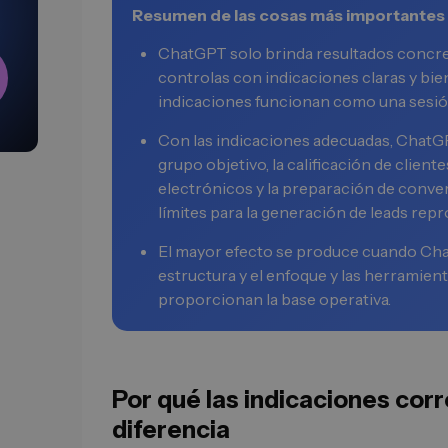
Resumen de las cosas más importantes
ChatGPT solo brinda resultados concret
controlas con indicaciones claras y bi
indicaciones funcionan como una sesión
Con las indicaciones adecuadas, ChatGPT
grupo objetivo, la calificación de client
electrónicos y la preparación de conve
límites para la generación de leads re
El mayor efecto se produce cuando Cha
estructura y el enfoque y las herramient
proporcionan la base operativa.
Por qué las indicaciones cor
diferencia