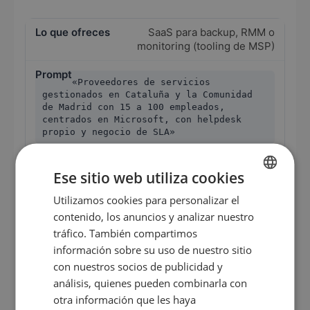
SaaS para backup, RMM o
monitoring (tooling de MSP)
«Proveedores de servicios
gestionados en Cataluña y la Comunidad
de Madrid con 15 a 100 empleados,
centrados en Microsoft, con helpdesk
propio y negocio de SLA»
Gerentes y operations leads de MSPs con
Ese sitio web utiliza cookies
necesidad recurrente de tooling
Utilizamos cookies para personalizar el
GERMAN
contenido, los anuncios y analizar nuestro
Herramientas de migración a la
EN
nube o software FinOps
tráfico. También compartimos
ES
información sobre su uso de nuestro sitio
con nuestros socios de publicidad y
«Proveedores de servicios IT en el
FR
sur de España con foco en migración a la
análisis, quienes pueden combinarla con
nube en AWS o Azure, a partir de 20
IT
otra información que les haya
empleados, con clientes medianos