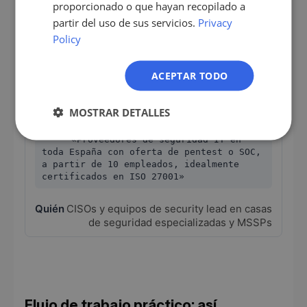
proporcionado o que hayan recopilado a
NL
demostrables»
partir del uso de sus servicios.
Privacy
PL
Policy
Arquitectos de nube, CTOs y partnership
managers en consultoras afines a la nube
ACEPTAR TODO
Software de compliance NIS2 o
plataforma SIEM
MOSTRAR DETALLES
«Proveedores de seguridad IT en
toda España con oferta de pentest o SOC,
a partir de 10 empleados, idealmente
certificados en ISO 27001»
CISOs y equipos de security lead en casas
de seguridad especializadas y MSSPs
Flujo de trabajo práctico: así