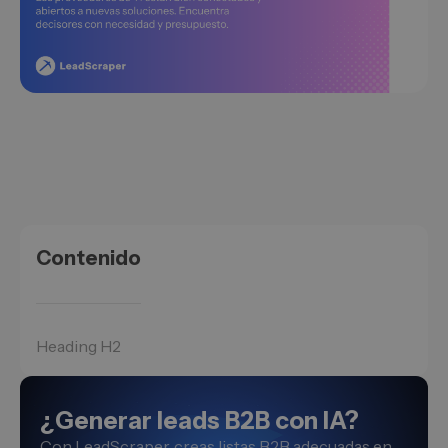
Contenido
Heading H2
¿Generar leads B2B con IA?
Con LeadScraper, creas listas B2B adecuadas en