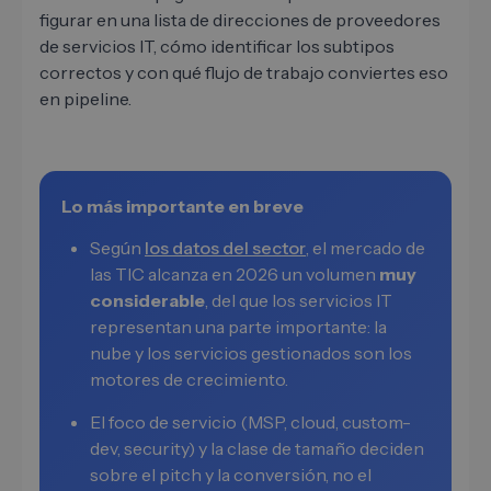
figurar en una lista de direcciones de proveedores
de servicios IT, cómo identificar los subtipos
correctos y con qué flujo de trabajo conviertes eso
en pipeline.
Lo más importante en breve
Según
los datos del sector
, el mercado de
las TIC alcanza en 2026 un volumen
muy
considerable
, del que los servicios IT
representan una parte importante: la
nube y los servicios gestionados son los
motores de crecimiento.
El foco de servicio (MSP, cloud, custom-
dev, security) y la clase de tamaño deciden
sobre el pitch y la conversión, no el