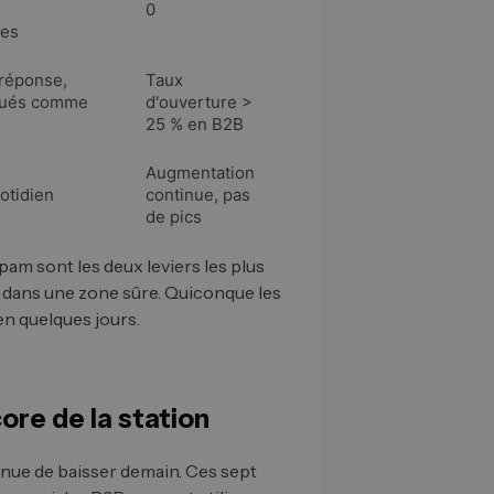
0
ées
 réponse,
Taux
rqués comme
d'ouverture >
25 % en B2B
Augmentation
otidien
continue, pas
de pics
pam sont les deux leviers les plus
t dans une zone sûre. Quiconque les
 en quelques jours.
ore de la station
tinue de baisser demain. Ces sept