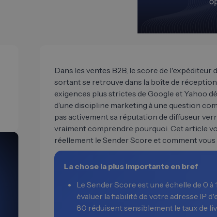
Dans les ventes B2B, le score de l'expéditeur 
sortant se retrouve dans la boîte de réception
exigences plus strictes de Google et Yahoo dé
d’une discipline marketing à une question co
pas activement sa réputation de diffuseur ver
vraiment comprendre pourquoi. Cet article vo
réellement le Sender Score et comment vous p
La chose la plus importante en bref
Le Sender Score est une échelle de 0 à 1
évaluer la fiabilité de votre adresse IP d
80 réduisent sensiblement le taux de liv