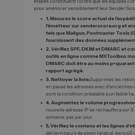
étapes constituent l'ordre que les équipes co
pour améliorer sensiblement leur Sender Scor
1. Mesurez le score actuel de l’expédit
l’émetteur sur senderscore.org et enre
tels que Mailgun, Postmaster Tools 
fournissent des données supplément
2. Vérifiez SPF, DKIM et DMARC et c
outils en ligne comme MXToolbox mon
DMARC doit être au moins p=quaranta
rapport agrégé.
3. Nettoyer la liste.
Supprimez les rebond
en pause les adresses avec d'anciennes in
sont la condition préalable à un faible t
4. Augmentez le volume progressive
nouvelle adresse IP se réchauffera sur 3
semaine, pas par jour.
5. Vérifiez le contenu et les lignes d'ob
déclencheurs de spam (gratuit, exclusif