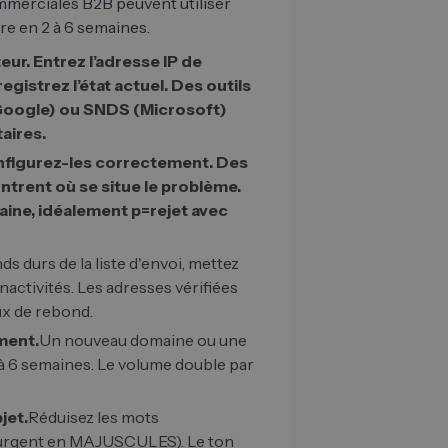
mmerciales B2B peuvent utiliser
e en 2 à 6 semaines.
eur. Entrez l’adresse IP de
gistrez l’état actuel. Des outils
(Google) ou SNDS (Microsoft)
aires.
onfigurez-les correctement. Des
trent où se situe le problème.
ine, idéalement p=rejet avec
s durs de la liste d'envoi, mettez
activités. Les adresses vérifiées
aux de rebond.
ment.
Un nouveau domaine ou une
 à 6 semaines. Le volume double par
jet.
Réduisez les mots
, urgent en MAJUSCULES). Le ton