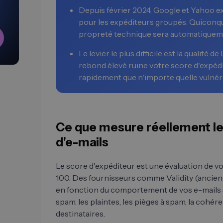
Depuis février 2024, Google et Yahoo
pour les expéditeurs groupés. Quiconqu
propreté technique sera automatiquem
Le levier le plus difficile est la qualité de
rebond élevé ruine votre score d'expédi
rapidement que n'importe quelle vulnéra
Ce que mesure réellement le
d'e-mails
Le score d'expéditeur est une évaluation de vo
100. Des fournisseurs comme Validity (ancien
en fonction du comportement de vos e-mails s
spam. les plaintes, les pièges à spam, la cohé
destinataires.