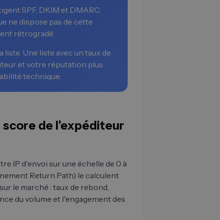
 exigent SPF, DKIM et DMARC
e ne dispose pas de cette
ent rétrogradé.
 la liste. Une liste avec un taux de
teur et votre réputation plus
bilité technique.
 score de l'expéditeur
tre IP d'envoi sur une échelle de 0 à
nement Return Path) le calculent
ur le marché : taux de rebond,
rence du volume et l'engagement des