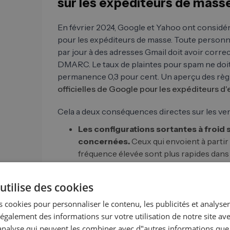
sur les expéditeurs de mass
En février 2024, Google et Yahoo ont considé
pour les expéditeurs de masse. Toute personn
par jour à des adresses Gmail doit avoir corr
DMARC. Le taux de plaintes pour spam ne doi
permanence 0,3 pour cent. Un aperçu des règl
officielles de Google pour les expéditeurs d'
Cela a deux conséquences directes sur les ve
Les configurations sortantes à froid 
concernées.
Ceux qui envoient à partir
fréquence élevée sont plus rapides dans l
Une configuration technique propre e
sans DMARC sont automatiquement traité
utilise des cookies
volume.
 cookies pour personnaliser le contenu, les publicités et analyser 
galement des informations sur votre utilisation de notre site av
Quiconque travaille encore sans SPF, DKIM 
"analyse qui peuvent les combiner avec d"autres informations que