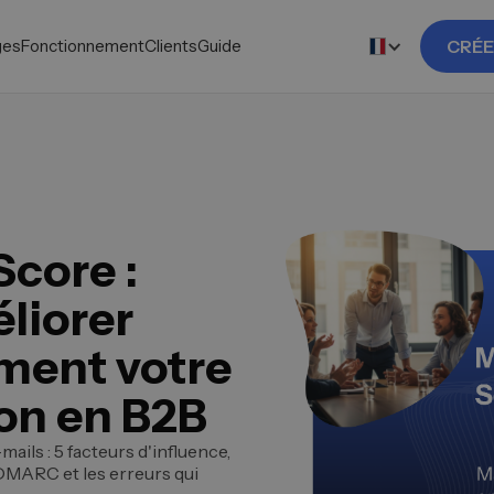
ges
Fonctionnement
Clients
Guide
CRÉE
Score :
liorer
ment votre
son en B2B
ails : 5 facteurs d'influence,
MARC et les erreurs qui