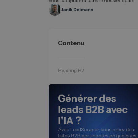
vous catapultent dans le dossier spam.
Janik Deimann
Contenu
Heading H2
Générer des
leads B2B avec
l'IA ?
Avec LeadScraper, vous créez des
listes B2B pertinentes en quelques