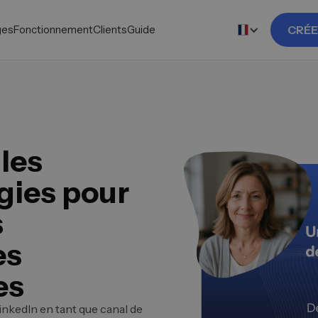
ges
Fonctionnement
Clients
Guide
CRÉE
les
égies pour
s
es
es
kedIn en tant que canal de