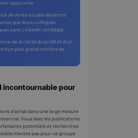
s'en rapproche.
ce de vente sociale élevé ont
uotas que leurs collègues
gues sans LinkedIn. stratégie.
ce, de la clarté du profil et d'un
on d'un plus grand nombre de
al incontournable pour
sions d'achat dans une large mesure
ercial. Vous lisez les publications
 partenaires potentiels et recherchez
visible n'existe pas pour ce groupe