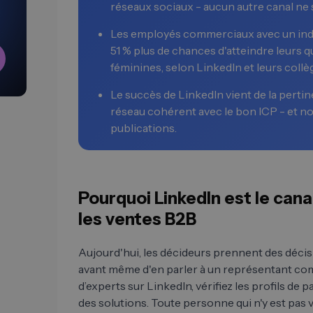
réseaux sociaux - aucun autre canal ne 
Les employés commerciaux avec un indi
51 % plus de chances d'atteindre leurs q
féminines, selon LinkedIn et leurs collè
Le succès de LinkedIn vient de la pertinen
réseau cohérent avec le bon ICP - et n
publications.
Pourquoi LinkedIn est le can
les ventes B2B
Aujourd'hui, les décideurs prennent des déci
avant même d'en parler à un représentant comm
d’experts sur LinkedIn, vérifiez les profils de
des solutions. Toute personne qui n'y est pas 