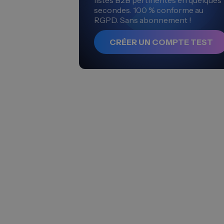
listes B2B pertinentes en quelques
secondes. 100 % conforme au
RGPD. Sans abonnement !
CRÉER UN COMPTE TEST