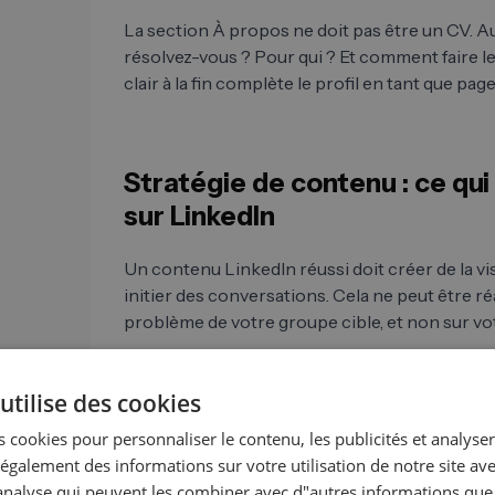
La section À propos ne doit pas être un CV. Au
résolvez-vous ? Pour qui ? Et comment faire le
clair à la fin complète le profil en tant que pag
Stratégie de contenu : ce qu
sur LinkedIn
Un contenu LinkedIn réussi doit créer de la visi
initier des conversations. Cela ne peut être réa
problème de votre groupe cible, et non sur vo
Les rapports personnels issus du travail de v
manière disproportionnée. Des conseils concre
utilise des cookies
une position claire et des informations spécif
 cookies pour personnaliser le contenu, les publicités et analyser 
leadership éclairé. Ce qui fonctionne raremen
galement des informations sur votre utilisation de notre site av
les tendances abstraites du secteur sans clas
"analyse qui peuvent les combiner avec d"autres informations que