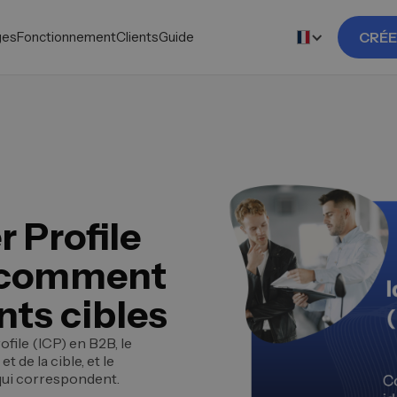
ges
Fonctionnement
Clients
Guide
CRÉE
 Profile
: comment
ents cibles
file (ICP) en B2B, le
 de la cible, et le
 qui correspondent.