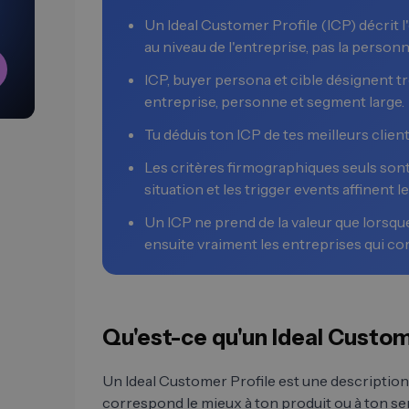
Un Ideal Customer Profile (ICP) décrit l
au niveau de l'entreprise, pas la personn
ICP, buyer persona et cible désignent tro
entreprise, personne et segment large.
Tu déduis ton ICP de tes meilleurs client
Les critères firmographiques seuls sont
situation et les trigger events affinent le
Un ICP ne prend de la valeur que lorsqu
ensuite vraiment les entreprises qui c
Qu'est-ce qu'un Ideal Custom
Un Ideal Customer Profile est une description 
correspond le mieux à ton produit ou à ton ser