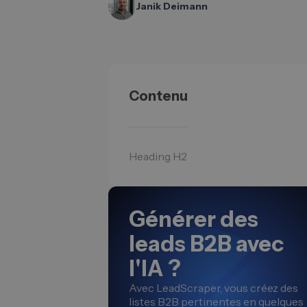
Janik Deimann
Contenu
Heading H2
Générer des
leads B2B avec
l'IA ?
Avec LeadScraper, vous créez des
listes B2B pertinentes en quelques