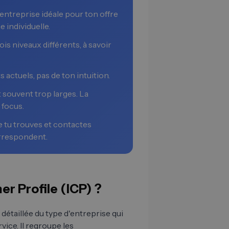
'entreprise idéale pour ton offre
e individuelle.
is niveaux différents, à savoir
s actuels, pas de ton intuition.
 souvent trop larges. La
 focus.
e tu trouves et contactes
orrespondent.
er Profile (ICP) ?
détaillée du type d'entreprise qui
vice. Il regroupe les