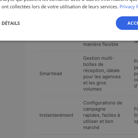
 ont collectées lors de votre utilisation de leurs services.
Privacy 
Enrichissement
A
des données à
s
 DÉTAILS
ACC
partir de dizaines
Argile
n
de sources, peut
c
être combiné de
t
manière flexible
Gestion multi-
P
boîtes de
p
réception, idéale
Smartlead
pa
pour les agences
ou
et les gros
d
volumes
Configurations de
campagne
F
Instantanément
rapides, faciles à
l
utiliser et bon
s
marché