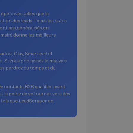
pétitives telles que la
ation des leads - mais les outils
nt pas généralisés en
main) donne les meilleurs
rket, Clay, Smartlead et
ts. Si vous choisissez le mauvais
vous perdrez du temps et de
e contacts B2B qualifiés avant
aut la peine de se tourner vers des
s tels que LeadScraper en