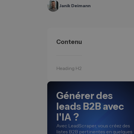
Janik Deimann
Contenu
Heading H2
Générer des
leads B2B avec
l'IA ?
Avec LeadScraper, vous créez des
listes B2B pertinentes en quelques