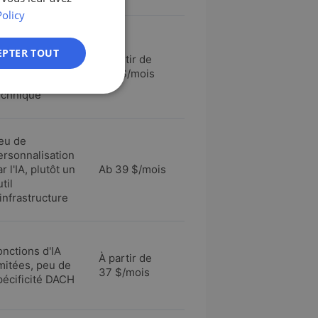
ES
Policy
FR
ucune
ensibilisation,
EPTER TOUT
À partir de
IT
écessite une
149 $/mois
ompréhension
NL
echnique
PL
eu de
ersonnalisation
r l'IA, plutôt un
Ab 39 $/mois
til
'infrastructure
onctions d'IA
À partir de
imitées, peu de
37 $/mois
pécificité DACH