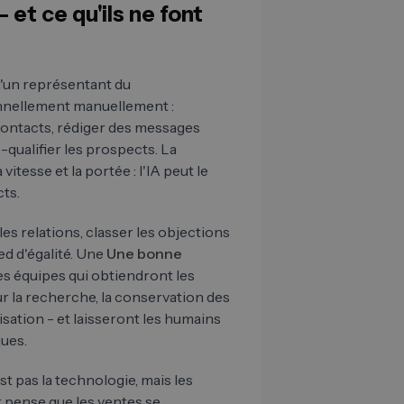
 et ce qu'ils ne font
u'un représentant du
nnellement manuellement :
 contacts, rédiger des messages
qualifier les prospects. La
itesse et la portée : l'IA peut le
cts.
bles relations, classer les objections
d d'égalité. Une
Une bonne
es équipes qui obtiendront les
ur la recherche, la conservation des
sation - et laisseront les humains
ques.
t pas la technologie, mais les
t pense que les ventes se