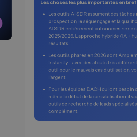
Les choses les plus importantes en bref
Les outils AI SDR assument des tâches ré
prospection, le séquençage et la qualific
AI SDR entièrement autonomes ne se so
2025/2026. L'approche hybride (IA + hu
résultats.
Les outils phares en 2026 sont Amplema
Instantly - avec des atouts très différen
outil pour le mauvais cas d'utilisation, 
l'argent.
Pour les équipes DACH qui ont besoin d
même le début de la sensibilisation, il v
outils de recherche de leads spécialisé
complément.