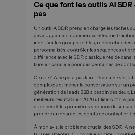
Ce que font les outils AI SDR –
pas
Un outil IA SDR prend en charge les tâches q
développement commercial effectue traditio
identifier les groupes cibles, rechercher des
personnalisés, contrôler les séquences et pré-
différence avec le SDR classique réside dans la v
faire en parallèle pour des centaines de conta
Ce que l'IA ne peut pas faire : établir de vérita
complexes et mener la conversation sur un pie
génération de leads B2B
a besoin des deux. L
meilleurs résultats en 2026 utiliseront l'IA po
données et les premières versions de sensibili
prendre en charge les points de contact criti
À mon avis, le problème crucial des SDR IA n’es
fausses attentes. Quiconque achète un outil e