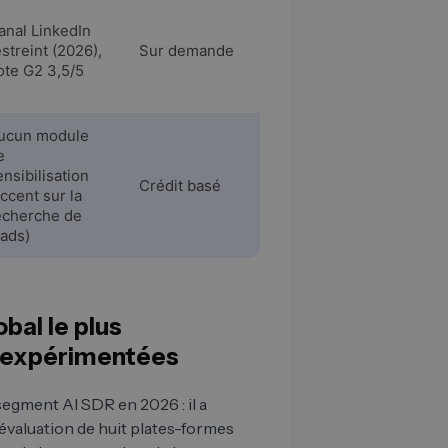
anal LinkedIn
estreint (2026),
Sur demande
ote G2 3,5/5
ucun module
e
ensibilisation
Crédit basé
accent sur la
echerche de
eads)
bal le plus
s expérimentées
segment AI SDR en 2026 : il a
 évaluation de huit plates-formes