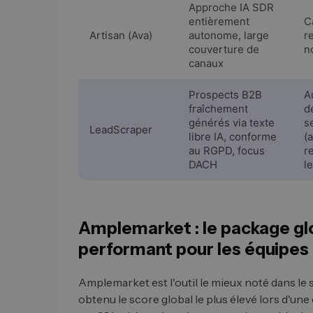
Approche IA SDR
entièrement
C
Artisan (Ava)
autonome, large
r
couverture de
n
canaux
Prospects B2B
A
fraîchement
d
générés via texte
s
LeadScraper
libre IA, conforme
(
au RGPD, focus
r
DACH
l
Amplemarket : le package glo
performant pour les équipe
Amplemarket est l'outil le mieux noté dans le 
obtenu le score global le plus élevé lors d'une