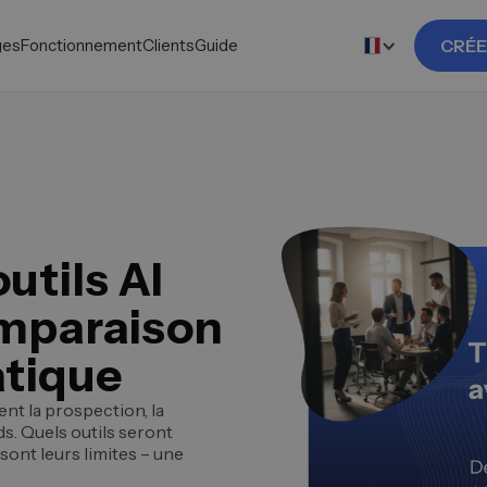
ges
Fonctionnement
Clients
Guide
CRÉE
utils AI
omparaison
atique
nt la prospection, la
ads. Quels outils seront
sont leurs limites – une