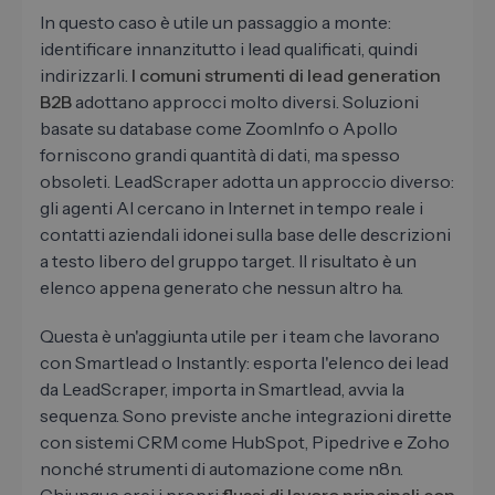
In questo caso è utile un passaggio a monte:
identificare innanzitutto i lead qualificati, quindi
indirizzarli.
I comuni strumenti di lead generation
B2B
adottano approcci molto diversi. Soluzioni
basate su database come ZoomInfo o Apollo
forniscono grandi quantità di dati, ma spesso
obsoleti. LeadScraper adotta un approccio diverso:
gli agenti AI cercano in Internet in tempo reale i
contatti aziendali idonei sulla base delle descrizioni
a testo libero del gruppo target. Il risultato è un
elenco appena generato che nessun altro ha.
Questa è un'aggiunta utile per i team che lavorano
con Smartlead o Instantly: esporta l'elenco dei lead
da LeadScraper, importa in Smartlead, avvia la
sequenza. Sono previste anche integrazioni dirette
con sistemi CRM come HubSpot, Pipedrive e Zoho
nonché strumenti di automazione come n8n.