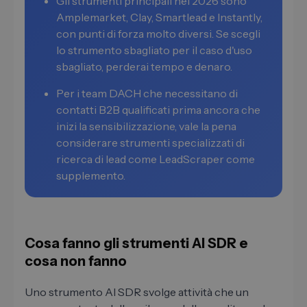
Gli strumenti principali nel 2026 sono
Amplemarket, Clay, Smartlead e Instantly,
con punti di forza molto diversi. Se scegli
lo strumento sbagliato per il caso d'uso
sbagliato, perderai tempo e denaro.
Per i team DACH che necessitano di
contatti B2B qualificati prima ancora che
inizi la sensibilizzazione, vale la pena
considerare strumenti specializzati di
ricerca di lead come LeadScraper come
supplemento.
Cosa fanno gli strumenti AI SDR e
cosa non fanno
Uno strumento AI SDR svolge attività che un