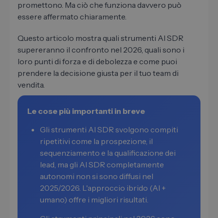
promettono. Ma ciò che funziona davvero può
essere affermato chiaramente.
Questo articolo mostra quali strumenti AI SDR
supereranno il confronto nel 2026, quali sono i
loro punti di forza e di debolezza e come puoi
prendere la decisione giusta per il tuo team di
vendita.
Le cose più importanti in breve
Gli strumenti AI SDR svolgono compiti
ripetitivi come la prospezione, il
sequenziamento e la qualificazione dei
lead, ma gli AI SDR completamente
autonomi non si sono diffusi nel
2025/2026. L'approccio ibrido (AI +
umano) offre i migliori risultati.