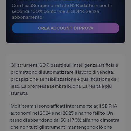
Con LeadScraper crei liste B2B adatte in pochi
secondi. 100% conforme al GDPR. Senza
abbonamento!
CREA ACCOUNT DI PROVA
Gli strumenti SDR basati sull'intelligenza artificiale
promettono di automatizzare il lavoro di vendita:
prospezione, sensibilizzazione e qualificazione dei
lead. La promessa sembra buona. La realtà è più
sfumata.
Molti team si sono affidati interamente agli SDR IA
autonomi nel 2024 e nel 2025 e hanno fallito. Un
tasso di abbandono dal 50 al 70% all'anno dimostra
che non tutti gli strumenti mantengono ciò che