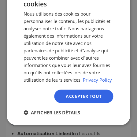
Diffusez votre contenu spécifiquement via
cookies
GERMAN
LinkedIn, XING, le site Web de votre entreprise et la
Nous utilisons des cookies pour
newsletter par e-mail. Lorsqu'il s'agit de
EN
personnaliser le contenu, les publicités et
contributions d'invités dans des médias spécialisés
ES
analyser notre trafic. Nous partageons
pertinents, l'effort en vaut particulièrement la
également des informations sur votre
FR
peine si le groupe cible y est actif.
utilisation de notre site avec nos
IT
partenaires de publicité et d"analyse qui
NL
peuvent les combiner avec d"autres
Automatisation : efficacité dans la
informations que vous leur avez fournies
PL
gestion des leads
ou qu"ils ont collectées lors de votre
utilisation de leurs services.
Privacy Policy
Grâce aux outils modernes, le processus de
génération et de qualification des contacts peut
ACCEPTER TOUT
être considérablement rationalisé.
L'automatisation crée des possibilités de conseils
AFFICHER LES DÉTAILS
personnalisés et augmente en même temps la
qualité des leads :
Automatisation LinkedIn :
Les outils