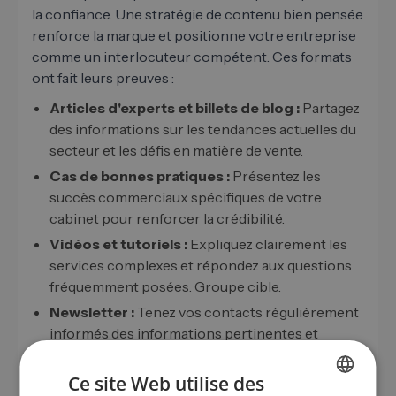
la confiance. Une stratégie de contenu bien pensée
renforce la marque et positionne votre entreprise
comme un interlocuteur compétent. Ces formats
ont fait leurs preuves :
Articles d'experts et billets de blog :
Partagez
des informations sur les tendances actuelles du
secteur et les défis en matière de vente.
Cas de bonnes pratiques :
Présentez les
succès commerciaux spécifiques de votre
cabinet pour renforcer la crédibilité.
Vidéos et tutoriels :
Expliquez clairement les
services complexes et répondez aux questions
fréquemment posées. Groupe cible.
Newsletter :
Tenez vos contacts régulièrement
informés des informations pertinentes et
favorisez ainsi une fidélité durable.
Ce site Web utilise des